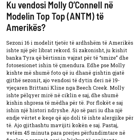
Ku vendosi Molly O’Connell në
Modelin Top Top (ANTM) të
Amerikës?
Sezoni 16 i modelit tjetër të ardhshëm të Amerikës
ishte një për librat rekord. Si zakonisht, ju kishit
banka Tyra që bërtisnin vajzat për të “smize” dhe
fotosesionet ishin të çmendura. Edhe pse Molly
kishte më shumë foto që iu dhanë gishtin gjatë
gjithë sezonit, ajo vendosi të dytin deri në 19-
vjeçaren Brittani Kline nga Beech Creek. Molly
ishte pëlqyer mirë në ciklin e saj, dhe shumë
kishin shpresa të mëdha për të. Por flokët e saj
ishin një histori ndryshe. Ajo së pari iu dha një
endje vërtet e keqe që ajo doli të ishte alergjike për
të. Ajo gjithashtu mavijiti kokën e saj. Pastaj,
vetëm 45 minuta para prerjes përfundimtare në