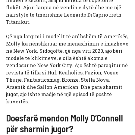
finalen e sezonit, asaj iu kërkua të copëtonte
flokët. Ajo u largua në vendin e dytë dhe me një
hairstyle të tmerrshme Leonardo DiCaprio rreth
Titanikut.
Që nga largimi i modelit të ardhshëm të Amerikës,
Molly ka nënshkruar me menaxhimin e imazheve
në New York. Sidoqoftë, që nga viti 2020, ajo bëri
modele të klikimeve, e cila është akoma e
vendosur në New York City. Ajo është paraqitur në
revista të tilla si Huf, Keuholics, Fuzion, Vogue
Thurje, Fantasticsmag, Bronze, Stella Nova,
Arsenik dhe Sallon Amerikan. Dhe para sharmit
jugor, ajo ishte madje në një episod të poshtë
kuvertës.
Doesfarë mendon Molly O’Connell
për sharmin jugor?