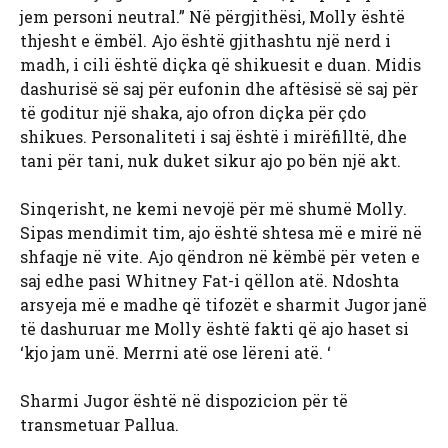
jem personi neutral.” Në përgjithësi, Molly është
thjesht e ëmbël. Ajo është gjithashtu një nerd i
madh, i cili është diçka që shikuesit e duan. Midis
dashurisë së saj për eufonin dhe aftësisë së saj për
të goditur një shaka, ajo ofron diçka për çdo
shikues. Personaliteti i saj është i mirëfilltë, dhe
tani për tani, nuk duket sikur ajo po bën një akt.
Sinqerisht, ne kemi nevojë për më shumë Molly.
Sipas mendimit tim, ajo është shtesa më e mirë në
shfaqje në vite. Ajo qëndron në këmbë për veten e
saj edhe pasi Whitney Fat-i qëllon atë. Ndoshta
arsyeja më e madhe që tifozët e sharmit Jugor janë
të dashuruar me Molly është fakti që ajo haset si
‘kjo jam unë. Merrni atë ose lëreni atë. ‘
Sharmi Jugor është në dispozicion për të
transmetuar Pallua.