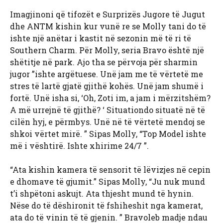
Imagjinoni që tifozët e Surprizës Jugore të Jugut
dhe ANTM kishin kur vunë re se Molly tani do të
ishte një anëtar i kastit në sezonin më të ri të
Southern Charm. Për Molly, seria Bravo është një
shëtitje në park. Ajo tha se përvoja për sharmin
jugor ”ishte argëtuese. Unë jam me të vërtetë me
stres të lartë gjatë gjithë kohës. Unë jam shumë i
fortë. Unë isha si, ‘Oh, Zoti im, a jam i mërzitshëm?
A më urrejnë të gjithë? ‘ Situationdo situatë në të
cilën hyj, e përmbys. Unë në të vërtetë mendoj se
shkoi vërtet mirë. ” Sipas Molly, “Top Model ishte
më i vështirë. Ishte xhirime 24/7 ”.
“Ata kishin kamera të sensorit të lëvizjes në cepin
e dhomave të gjumit.” Sipas Molly, “Ju nuk mund
t’i shpëtoni askujt. Ata thjesht mund të hynin.
Nëse do të dëshironit të fshiheshit nga kamerat,
ata do të vinin të të gjenin. ” Bravoleb madje ndau