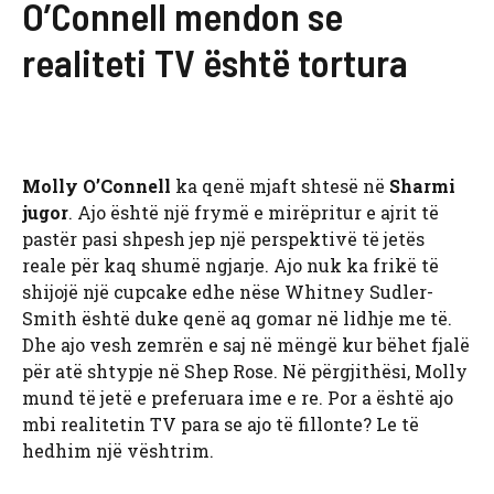
O’Connell mendon se
realiteti TV është tortura
Molly O’Connell
ka qenë mjaft shtesë në
Sharmi
jugor
. Ajo është një frymë e mirëpritur e ajrit të
pastër pasi shpesh jep një perspektivë të jetës
reale për kaq shumë ngjarje. Ajo nuk ka frikë të
shijojë një cupcake edhe nëse Whitney Sudler-
Smith është duke qenë aq gomar në lidhje me të.
Dhe ajo vesh zemrën e saj në mëngë kur bëhet fjalë
për atë shtypje në Shep Rose. Në përgjithësi, Molly
mund të jetë e preferuara ime e re. Por a është ajo
mbi realitetin TV para se ajo të fillonte? Le të
hedhim një vështrim.