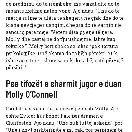
që prodhimi do të rrëmbehej me vajzat dhe do të
mbante rrëfime natën vonë. Ajo ndau, “Unë do të
merrja sulme të ulëta të sheqerit në gjak dhe do të
kisha nevojë për ushqim, dhe ata do të varnin një
sanduiç para meje. ‘Vetëm disa pyetje të tjera,
Molly dhe pastaj ne do t’ju ushqejmë. Ishte kaq
toksike ”. Molly bëri shaka se ishte “pak tortura
psikologjike. Unë akoma do ta bëja përsëri. Nuk
ishte aq e tmerrshme sa nuk do ta bëja atë përvojë
përsëri. “
Pse tifozët e sharmit jugor e duan
Molly O’Connell
Hardshtë e vështirë të mos e pëlqesh Molly. Ajo
është Zvicër kur bëhet fjalë për dramën e
Charleston. Ajo ndau, “Unë nuk luftoj askënd”, por
“Unë i zhyt gishtërinjtë e mi pak, por përpiqem të