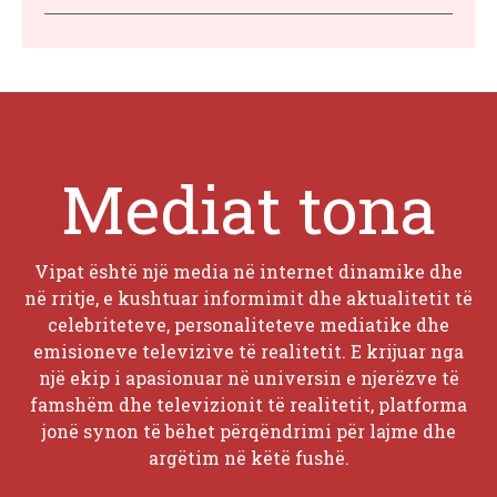
Mediat tona
Vipat është një media në internet dinamike dhe
në rritje, e kushtuar informimit dhe aktualitetit të
celebriteteve, personaliteteve mediatike dhe
emisioneve televizive të realitetit. E krijuar nga
një ekip i apasionuar në universin e njerëzve të
famshëm dhe televizionit të realitetit, platforma
jonë synon të bëhet përqëndrimi për lajme dhe
argëtim në këtë fushë.