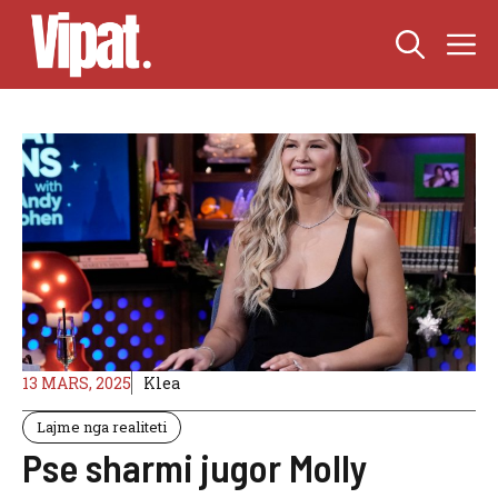
Skip
M
to
content
13 MARS, 2025
Klea
Lajme nga realiteti
Pse sharmi jugor Molly