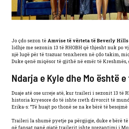
Jo çdo sezon të
Amvise të vërteta të Beverly Hills
lidhje me sezonin 13 të RHOBH që thjesht nuk po vj
një lugë për të trazuar tenxheren në çdo takim, m
Duke qenë miqësor të gjithë në emër të Kreshmës, 
Ndarja e Kyle dhe Mo është e
Duaje atë ose urreje atë, kur traileri i sezonit 13 
historia kryesore do të ishte rreth divorcit të mu
Erika-s: “Të huajt po thonë se na ke bërë të besojmë
Traileri la shumë pyetje pa përgjigje, duke e bërë 
që fansat panë gjatë trailerit ishte prezantimi i Mo