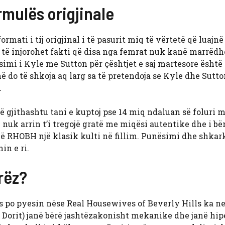
rmulës origjinale
ati i tij origjinal i të pasurit miq të vërtetë që luajnë
ë të injorohet fakti që disa nga femrat nuk kanë marrëd
simi i Kyle me Sutton për çështjet e saj martesore është 
në do të shkoja aq larg sa të pretendoja se Kyle dhe Sutt
.
ë gjithashtu tani e kuptoj pse 14 miq ndaluan së foluri 
 nuk arrin t’i tregojë gratë me miqësi autentike dhe i b
bënë RHOBH një klasik kulti në fillim. Punësimi dhe shkar
in e ri.
rëz?
ës po pyesin nëse Real Housewives of Beverly Hills ka ne
, Dorit) janë bërë jashtëzakonisht mekanike dhe janë hip