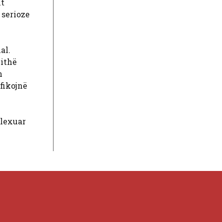
ht
 serioze
al.
jithë
n
ifikojnë
 lexuar