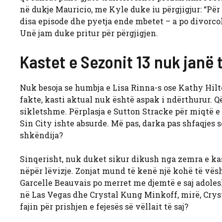
në dukje Mauricio, me Kyle duke iu përgjigjur: “Për
disa episode dhe pyetja ende mbetet – a po divorcoh
Unë jam duke pritur për përgjigjen.
Kastet e Sezonit 13 nuk janë 
Nuk besoja se humbja e Lisa Rinna-s ose Kathy Hilto
fakte, kasti aktual nuk është aspak i ndërthurur. Q
sikletshme. Përplasja e Sutton Stracke për miqtë e 
Sin City ishte absurde. Më pas, darka pas shfaqjes 
shkëndija?
Sinqerisht, nuk duket sikur dikush nga zemra e kas
nëpër lëvizje. Zonjat mund të kenë një kohë të vësh
Garcelle Beauvais po merret me djemtë e saj adoles
në Las Vegas dhe Crystal Kung Minkoff, mirë, Crysta
fajin për prishjen e fejesës së vëllait të saj?