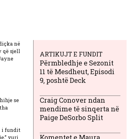
 diçka në
 që sjell
ARTIKUJT E FUNDIT
 Jayne
Përmbledhje e Sezonit
11 të Mesdheut, Episodi
9, poshtë Deck
Craig Conover ndan
hihje se
 tha
mendime të sinqerta në
Paige DeSorbo Split
 i fundit
Komentet e Maura
e,” vuri