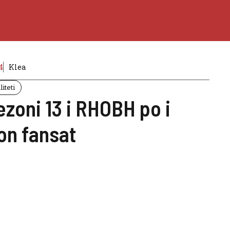
4
Klea
iteti
zoni 13 i RHOBH po i
on fansat