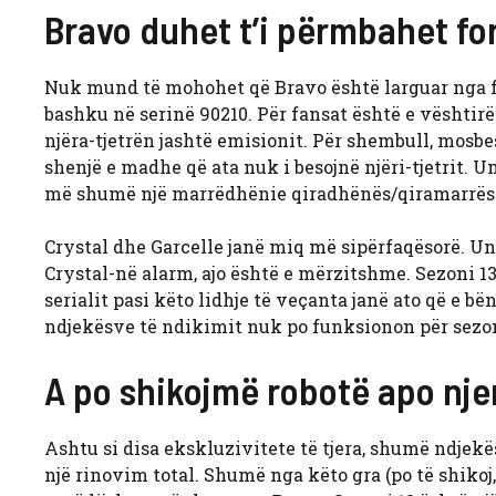
Bravo duhet t’i përmbahet fo
Nuk mund të mohohet që Bravo është larguar nga form
bashku në serinë 90210. Për fansat është e vështir
njëra-tjetrën jashtë emisionit. Për shembull, mosbe
shenjë e madhe që ata nuk i besojnë njëri-tjetrit. U
më shumë një marrëdhënie qiradhënës/qiramarrës
Crystal dhe Garcelle janë miq më sipërfaqësorë. Un
Crystal-në alarm, ajo është e mërzitshme. Sezoni 13
serialit pasi këto lidhje të veçanta janë ato që e 
ndjekësve të ndikimit nuk po funksionon për sezon
A po shikojmë robotë apo nje
Ashtu si disa ekskluzivitete të tjera, shumë ndjek
një rinovim total. Shumë nga këto gra (po të shikoj