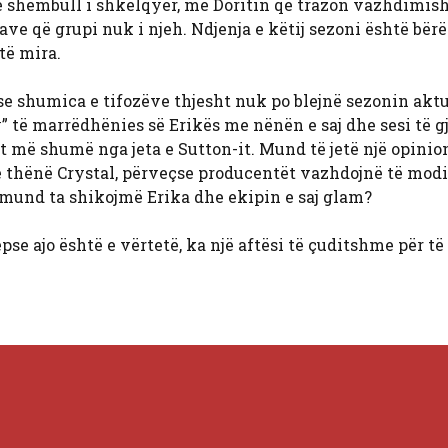
ë shembull i shkëlqyer, me Doritin që trazon vazhdimis
e që grupi nuk i njeh. Ndjenja e këtij sezoni është bërë
të mira.
se shumica e tifozëve thjesht nuk po blejnë sezonin aktu
” të marrëdhënies së Erikës me nënën e saj dhe sesi të g
t më shumë nga jeta e Sutton-it. Mund të jetë një opinio
r të thënë Crystal, përveçse producentët vazhdojnë të mod
rë mund ta shikojmë Erika dhe ekipin e saj glam?
pse ajo është e vërtetë, ka një aftësi të çuditshme për të