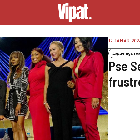
12 JANAR, 202
Lajme nga real
Pse Se
frustr