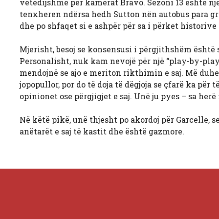
vetëdijshme për kamerat Bravo. Sezoni 13 është nj
tenxheren ndërsa hedh Sutton nën autobus para grav
dhe po shfaqet si e ashpër për sa i përket historive 
Mjerisht, besoj se konsensusi i përgjithshëm është 
Personalisht, nuk kam nevojë për një “play-by-play
mendojnë se ajo e meriton rikthimin e saj. Më duhe
jopopullor, por do të doja të dëgjoja se çfarë ka pë
opinionet ose përgjigjet e saj. Unë ju pyes – sa he
Në këtë pikë, unë thjesht po akordoj për Garcelle, se
anëtarët e saj të kastit dhe është gazmore.