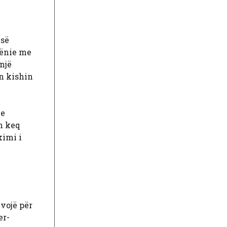
 së
hënie me
një
on kishin
me
ën keq
kimi i
vojë për
er-