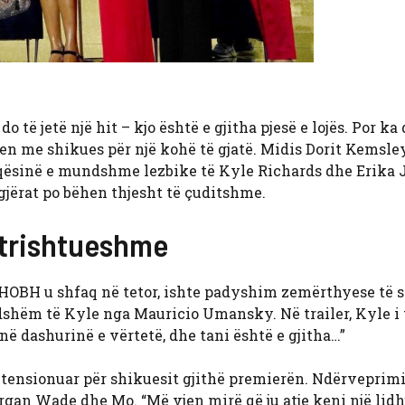
do të jetë një hit – kjo është e gjitha pjesë e lojës. Por ka
en me shikues për një kohë të gjatë. Midis Dorit Kemsley
iqësinë e mundshme lezbike të Kyle Richards dhe Erika
gjërat po bëhen thjesht të çuditshme.
 trishtueshme
të RHOBH u shfaq në tetor, ishte padyshim zemërthyese të s
ndshëm të Kyle nga Mauricio Umansky. Në trailer, Kyle i
 në dashurinë e vërtetë, dhe tani është e gjitha…”
të tensionuar për shikuesit gjithë premierën. Ndërveprimi
rgan Wade dhe Mo. “Më vjen mirë që ju atje keni një lidhj