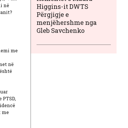
mi në
Higgins-it DWTS
ganit?
Përgjigje e
menjëhershme nga
Gleb Savchenko
llemi me
met në
 është
luar
e PTSD,
zidencë
t me