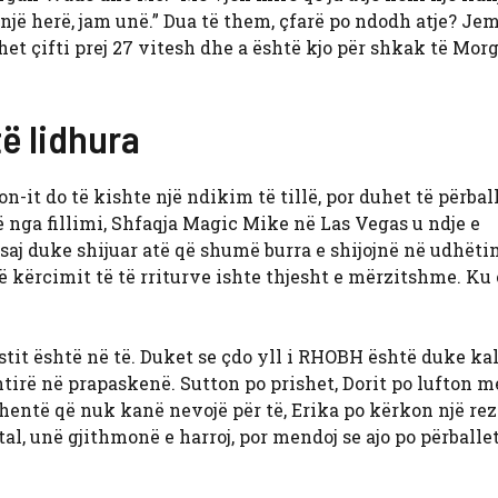
 një herë, jam unë.” Dua të them, çfarë po ndodh atje? Je
et çifti prej 27 vitesh dhe a është kjo për shkak të Mor
të lidhura
n-it do të kishte një ndikim të tillë, por duhet të përba
ë nga fillimi, Shfaqja Magic Mike në Las Vegas u ndje e
saj duke shijuar atë që shumë burra e shijojnë në udhëti
së kërcimit të të rriturve ishte thjesht e mërzitshme. Ku
tit është në të. Duket se çdo yll i RHOBH është duke ka
tirë në prapaskenë. Sutton po prishet, Dorit po lufton m
hentë që nuk kanë nevojë për të, Erika po kërkon një re
l, unë gjithmonë e harroj, por mendoj se ajo po përballe