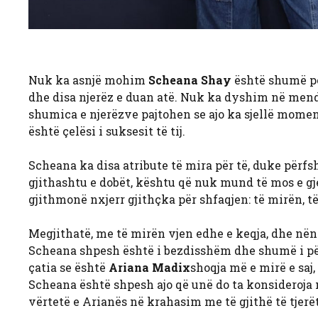
Nuk ka asnjë mohim
Scheana Shay
është shumë po
dhe disa njerëz e duan atë. Nuk ka dyshim në mendj
shumica e njerëzve pajtohen se ajo ka sjellë mome
është çelësi i suksesit të tij.
Scheana ka disa atribute të mira për të, duke përfs
gjithashtu e dobët, kështu që nuk mund të mos e g
gjithmonë nxjerr gjithçka për shfaqjen: të mirën, 
Megjithatë, me të mirën vjen edhe e keqja, dhe nëna
Scheana shpesh është i bezdisshëm dhe shumë i për
çatia se është
Ariana Madix
shoqja më e mirë e saj,
Scheana është shpesh ajo që unë do ta konsideroja n
vërtetë e Arianës në krahasim me të gjithë të tjerët,