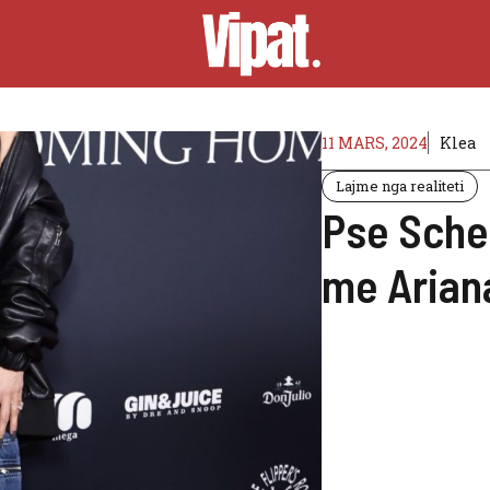
11 MARS, 2024
Klea
Lajme nga realiteti
Pse Sche
me Arian