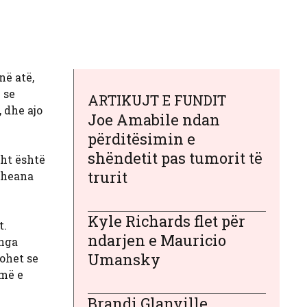
në atë,
 se
ARTIKUJT E FUNDIT
 dhe ajo
Joe Amabile ndan
përditësimin e
shëndetit pas tumorit të
sht është
trurit
cheana
Kyle Richards flet për
t.
ndarjen e Mauricio
 nga
Umansky
rohet se
 më e
Brandi Glanville