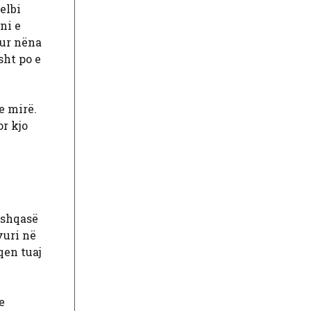
elbi
ni e
kur nëna
sht po e
e mirë.
r kjo
ëshqasë
vuri në
qen tuaj
e