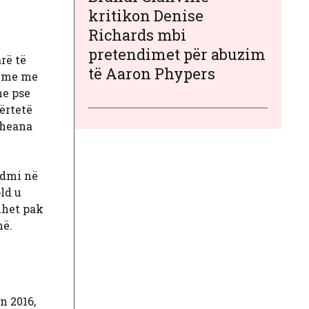
kritikon Denise
Richards mbi
pretendimet për abuzim
rë të
të Aaron Phypers
time me
he pse
vërtetë
Scheana
ndmi në
ld u
dihet pak
në.
n 2016,