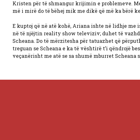
Kristen për të shmangur krijimin e problemeve. Me
më i mirë do të bëhej mik me dikë që më ka bërë ke
E kuptoj që në atë kohë, Ariana ishte në lidhje me i
në të njëjtin reality show televiziv; duhet të vazhd
Scheana. Do të mërzitesha për tatuazhet që përputh
treguan se Scheana e ka të vështirë t’i qëndrojë b
veçanërisht me atë se sa shumë mburret Scheana se