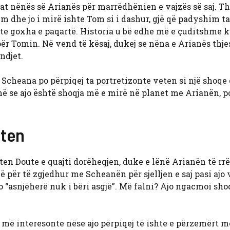
at nënës së Arianës për marrëdhënien e vajzës së saj. Th
m dhe jo i mirë ishte Tom si i dashur, gjë që padyshim ta
shte goxha e paqartë. Historia u bë edhe më e çuditshme 
 për Tomin. Në vend të kësaj, dukej se nëna e Arianës thje
ndjet.
 Scheana po përpiqej ta portretizonte veten si një shoqe 
 se ajo është shoqja më e mirë në planet me Arianën, po
sten
ten Doute e quajti dorëheqjen, duke e lënë Arianën të rr
 për të zgjedhur me Scheanën për sjelljen e saj pasi ajo 
 “asnjëherë nuk i bëri asgjë”. Më falni? Ajo ngacmoi sho
ë më interesonte nëse ajo përpiqej të ishte e përzemërt m