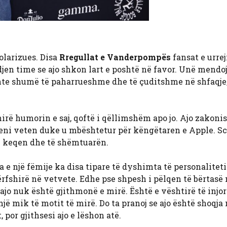
larizues. Disa
Rregullat e Vanderpompës
fansat e urrej
en time se ajo shkon lart e poshtë në favor. Unë mendoj
nte shumë të paharrueshme dhe të çuditshme në shfaqje,
hirë humorin e saj, qoftë i qëllimshëm apo jo. Ajo zakoni
jeni veten duke u mbështetur për këngëtaren e Apple. S
të keqen dhe të shëmtuarën.
 e një fëmije ka disa tipare të dyshimta të personaliteti
fshirë në vetvete. Edhe pse shpesh i pëlqen të bërtasë
 ajo nuk është gjithmonë e mirë. Është e vështirë të injo
jë mik të motit të mirë. Do ta pranoj se ajo është shoqja
 por gjithsesi ajo e lëshon atë.