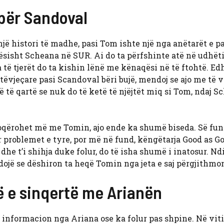
 për Sandoval
ë histori të madhe, pasi Tom ishte një nga anëtarët e pa
ësisht Scheana në SUR. Ai do ta përfshinte atë në udhë
 të tjerët do ta kishin lënë me kënaqësi në të ftohtë. Ed
etëvjeçare pasi Scandoval bëri bujë, mendoj se ajo me të 
ë të qartë se nuk do të ketë të njëjtët miq si Tom, ndaj 
hoqërohet më me Tomin, ajo ende ka shumë biseda. Së fu
r problemet e tyre, por më në fund, këngëtarja Good as Go
dhe t’i shihja duke folur, do të isha shumë i inatosur. N
dojë se dëshiron ta heqë Tomin nga jeta e saj përgjithmo
 e sinqertë me Arianën
 informacion nga Ariana ose ka folur pas shpine. Në viti