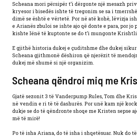
Scheana mori përsipër t’i dërgonte një mesazh priv
kryesor i bisedës ishte të tregonim se sa i tmerrshë
dimë se është e vërtetë. Por në atë kohë, lëvizja i
e Arianës zbuloi se ishte ajo që donte e para, por jo
kishte lënë të kuptonte se do t’i mungonte Krishtli
E gjithë historia dukej e çuditshme dhe dukej sikur
Scheana gjithmonë dëshiron që njerëzit të mendojnë
dukej më shumë si një organizim.
Scheana qëndroi miq me Kri
Gjatë sezonit 3 të Vanderpump Rules, Tom dhe
Kris
në vendin e ri të të dashurës. Por unë kam një kockë
dukje se do të qëndronte shoqe me Kristen sepse ajo
më të mirë!
Po të isha Ariana, do të isha i shqetësuar. Nuk do t