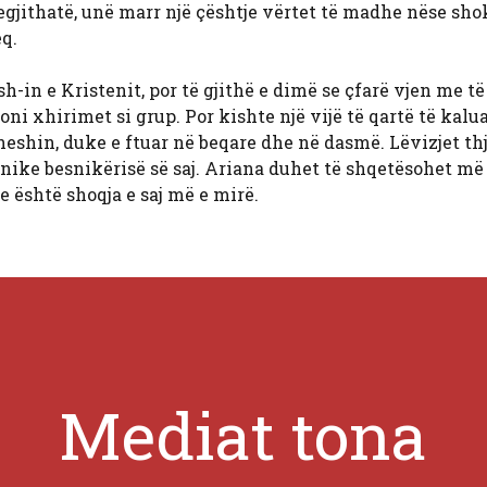
gjithatë, unë marr një çështje vërtet të madhe nëse sh
q.
sh-in e Kristenit, por të gjithë e dimë se çfarë vjen me t
oni xhirimet si grup. Por kishte një vijë të qartë të kalu
eshin, duke e ftuar në beqare dhe në dasmë. Lëvizjet th
esnike besnikërisë së saj. Ariana duhet të shqetësohet m
 është shoqja e saj më e mirë.
Mediat tona