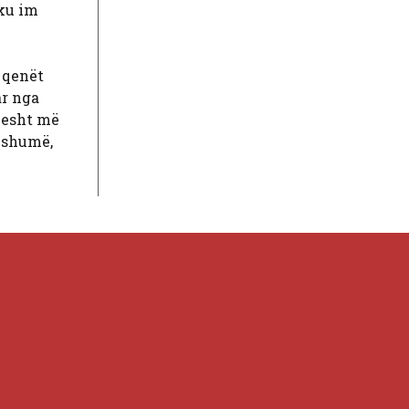
oku im
ë qenët
ar nga
jesht më
ë shumë,