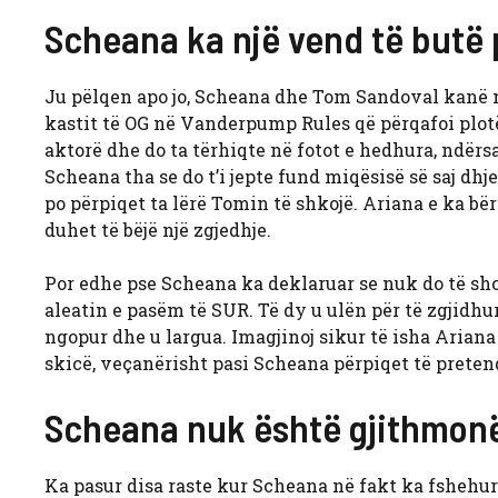
Scheana ka një vend të butë
Ju pëlqen apo jo, Scheana dhe Tom Sandoval kanë nj
kastit të OG në Vanderpump Rules që përqafoi plot
aktorë dhe do ta tërhiqte në fotot e hedhura, ndërsa
Scheana tha se do t’i jepte fund miqësisë së saj dhj
po përpiqet ta lërë Tomin të shkojë. Ariana e ka bër
duhet të bëjë një zgjedhje.
Por edhe pse Scheana ka deklaruar se nuk do të s
aleatin e pasëm të SUR. Të dy u ulën për të zgjidhu
ngopur dhe u largua. Imagjinoj sikur të isha Ariana 
skicë, veçanërisht pasi Scheana përpiqet të preten
Scheana nuk është gjithmonë
Ka pasur disa raste kur Scheana në fakt ka fshehur