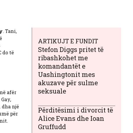
ty
. Tani,
ë
ARTIKUJT E FUNDIT
s
Stefon Diggs pritet të
 do të
ribashkohet me
komandantët e
Uashingtonit mes
akuzave për sulme
seksuale
më afër
 Gay,
u dha një
Përditësimi i divorcit të
humë për
Alice Evans dhe Ioan
nit.
Gruffudd