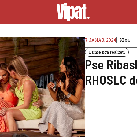
7 JANAR, 2024
Klea
Lajme nga realiteti
Pse Ribash
RHOSLC do