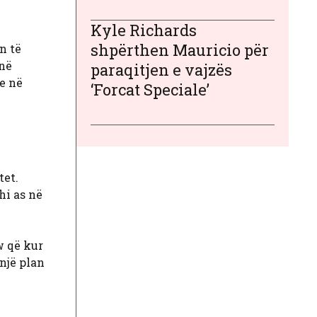
Kyle Richards
shpërthen Mauricio për
n të
onë
paraqitjen e vajzës
e në
‘Forcat Speciale’
tet.
hi as në
w që kur
 një plan