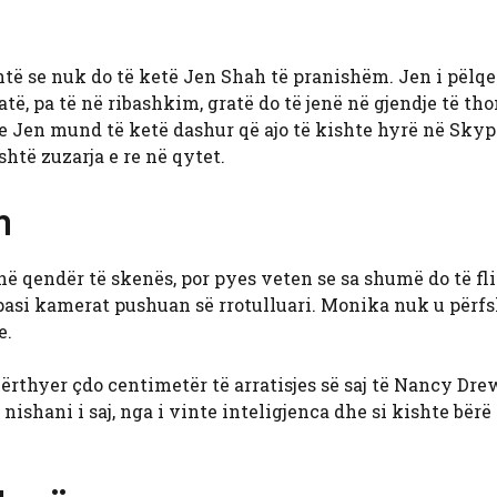
htë se nuk do të ketë Jen Shah të pranishëm. Jen i pëlqe
të, pa të në ribashkim, gratë do të jenë në gjendje të th
 Jen mund të ketë dashur që ajo të kishte hyrë në Skyp
shtë zuzarja e re në qytet.
n
ë qendër të skenës, por pyes veten se sa shumë do të fli
asi kamerat pushuan së rrotulluari. Monika nuk u përfs
e.
ërthyer çdo centimetër të arratisjes së saj të Nancy Dre
 nishani i saj, nga i vinte inteligjenca dhe si kishte bërë