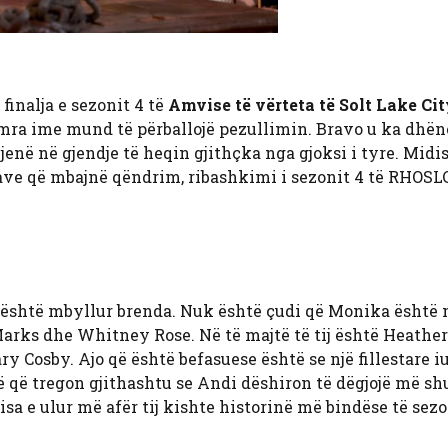
inalja e sezonit 4 të
Amvise të vërteta të Solt Lake Ci
emra ime mund të përballojë pezullimin. Bravo u ka dhën
jenë në gjendje të heqin gjithçka nga gjoksi i tyre. Midi
rave që mbajnë qëndrim, ribashkimi i sezonit 4 të RHOSLC
 është mbyllur brenda. Nuk është çudi që Monika është 
Marks dhe Whitney Rose. Në të majtë të tij është Heather
 Cosby. Ajo që është befasuese është se një fillestare i
ë që tregon gjithashtu se Andi dëshiron të dëgjojë më s
sa e ulur më afër tij kishte historinë më bindëse të sezo