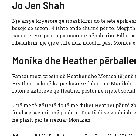
Jo Jen Shah
Një arsye kryesore që ribashkimi do të jetë epik ës
besojë se sezoni 4 ishte ende shumë për të. Megjitha
paqen e tyre pa u ngacmuar në nënshtrim. Edhe pse
ribashkim, një gjë e tillë nuk ndodhi, pasi Monica ë
Monika dhe Heather përballe
Fansat mezi presin që Heather dhe Monica të jenë n
Heather tashmë ka pushuar së foluri me Monikën p
foton e aktorëve që Heather postoi në rrjetet social
Unë me të vërtetë do të më duhet Heather për të zb
finalja e sezonit më pushtoi. Dua të di se kush ishte
në plazh për të rrëzuar Monikën.