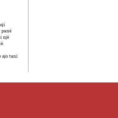
aqi
a panë
i një
zë.
 ajo tani