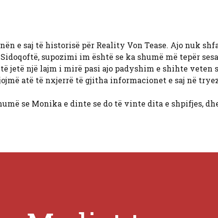
ën e saj të historisë për Reality Von Tease. Ajo nuk shf
. Sidoqoftë, supozimi im është se ka shumë më tepër ses
të jetë një lajm i mirë pasi ajo padyshim e shihte veten s
jojmë atë të nxjerrë të gjitha informacionet e saj në trye
umë se Monika e dinte se do të vinte dita e shpifjes, dhe