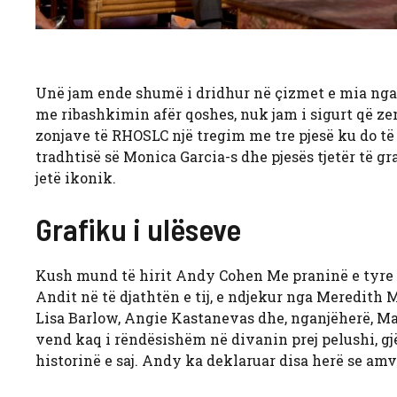
Unë jam ende shumë i dridhur në çizmet e mia nga f
me ribashkimin afër qoshes, nuk jam i sigurt që z
zonjave të RHOSLC një tregim me tre pjesë ku do të 
tradhtisë së Monica Garcia-s dhe pjesës tjetër të g
jetë ikonik.
Grafiku i ulëseve
Kush mund të hirit Andy Cohen
Me praninë e tyre
Andit në të djathtën e tij, e ndjekur nga Meredith 
Lisa Barlow, Angie Kastanevas dhe, nganjëherë, Mary
vend kaq i rëndësishëm në divanin prej pelushi, gj
historinë e saj. Andy ka deklaruar disa herë se amvi