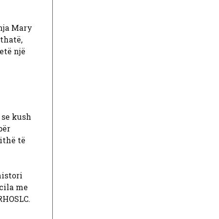
onja Mary
thatë,
etë një
a se kush
për
ithë të
istori
 cila me
 RHOSLC.