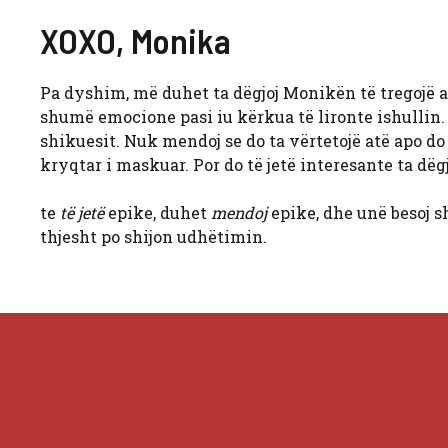
XOXO, Monika
Pa dyshim, më duhet ta dëgjoj Monikën të tregojë an
shumë emocione pasi iu kërkua të lironte ishullin
shikuesit. Nuk mendoj se do ta vërtetojë atë apo do 
kryqtar i maskuar. Por do të jetë interesante ta dëg
te
të jetë
epike, duhet
mendoj
epike, dhe unë besoj sh
thjesht po shijon udhëtimin.