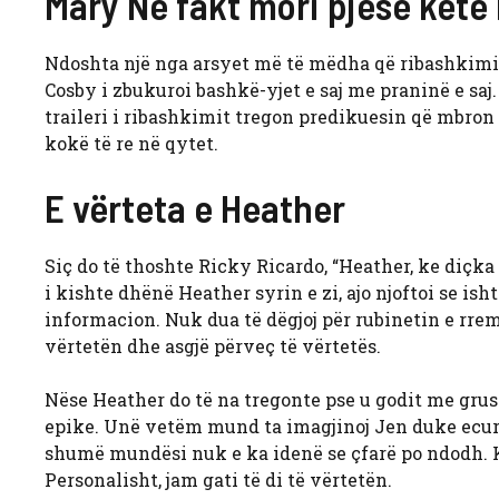
Mary Në fakt mori pjesë këtë
Ndoshta një nga arsyet më të mëdha që ribashkimi i
Cosby i zbukuroi bashkë-yjet e saj me praninë e saj
traileri i ribashkimit tregon predikuesin që mbro
kokë të re në qytet.
E vërteta e Heather
Siç do të thoshte Ricky Ricardo, “Heather, ke diçka
i kishte dhënë Heather syrin e zi, ajo njoftoi se is
informacion. Nuk dua të dëgjoj për rubinetin e rremë
vërtetën dhe asgjë përveç të vërtetës.
Nëse Heather do të na tregonte pse u godit me grusht
epike. Unë vetëm mund ta imagjinoj Jen duke ecur b
shumë mundësi nuk e ka idenë se çfarë po ndodh. 
Personalisht, jam gati të di të vërtetën.