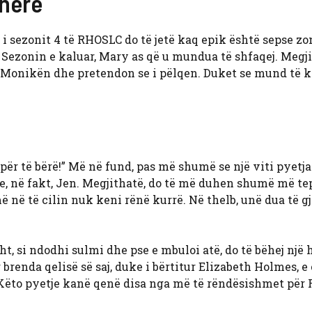
 herë
 sezonit 4 të RHOSLC do të jetë kaq epik është sepse z
. Sezonin e kaluar, Mary as që u mundua të shfaqej. Megji
n Monikën dhe pretendon se i pëlqen. Duket se mund të k
 për të bërë!” Më në fund, pas më shumë se një viti pyetj
hte, në fakt, Jen. Megjithatë, do të më duhen shumë më te
 në të cilin nuk keni rënë kurrë. Në thelb, unë dua të gj
, si ndodhi sulmi dhe pse e mbuloi atë, do të bëhej një h
renda qelisë së saj, duke i bërtitur Elizabeth Holmes, e
Këto pyetje kanë qenë disa nga më të rëndësishmet për