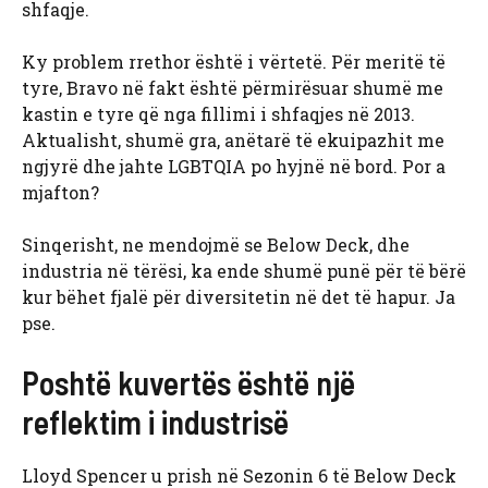
shfaqje.
Ky problem rrethor është i vërtetë. Për meritë të
tyre, Bravo në fakt është përmirësuar shumë me
kastin e tyre që nga fillimi i shfaqjes në 2013.
Aktualisht, shumë gra, anëtarë të ekuipazhit me
ngjyrë dhe jahte LGBTQIA po hyjnë në bord. Por a
mjafton?
Sinqerisht, ne mendojmë se Below Deck, dhe
industria në tërësi, ka ende shumë punë për të bërë
kur bëhet fjalë për diversitetin në det të hapur. Ja
pse.
Poshtë kuvertës është një
reflektim i industrisë
Lloyd Spencer u prish në Sezonin 6 të Below Deck