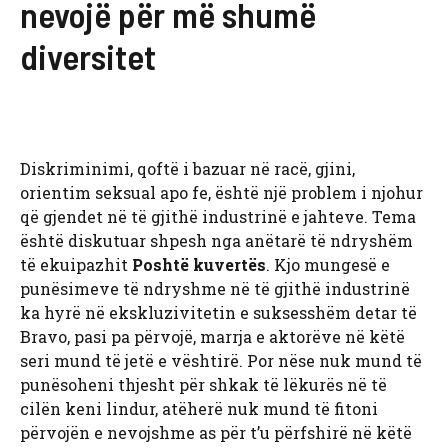
nevojë për më shumë
diversitet
Diskriminimi, qoftë i bazuar në racë, gjini,
orientim seksual apo fe, është një problem i njohur
që gjendet në të gjithë industrinë e jahteve. Tema
është diskutuar shpesh nga anëtarë të ndryshëm
të ekuipazhit
Poshtë kuvertës
. Kjo mungesë e
punësimeve të ndryshme në të gjithë industrinë
ka hyrë në ekskluzivitetin e suksesshëm detar të
Bravo, pasi pa përvojë, marrja e aktorëve në këtë
seri mund të jetë e vështirë. Por nëse nuk mund të
punësoheni thjesht për shkak të lëkurës në të
cilën keni lindur, atëherë nuk mund të fitoni
përvojën e nevojshme as për t’u përfshirë në këtë