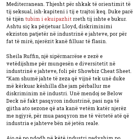
Mediterranean. Thjesht për shkak të orientimit të
tij seksual, ish-kapiteni i tij e trajtoi keq. Duke parë
të tijën
tubim i ekuipazhit
rreth tij ishte e bukur.
Ashtu siç ka përjetuar Lloyd, diskriminimi
ekziston patjetër në industrinë e jahteve, por për
fat të mirë, njerëzit kanë filluar të flasin.
Sheila Ruffin, një sipërmarrëse e zezë e
vetëdijshme për mungesën e diversitetit në
industrinë e jahteve, foli për Showbiz Cheat Sheet.
“Kam shumë jahte të zeza që vijnë tek unë duke
më kërkuar këshilla dhe jam përballur me
diskriminim në industri. Unë mendoj se Below
Deck në fakt pasqyron industrinë, pasi nga të
gjitha ato sezone që ata kanë vetëm katër njerëz
me ngjyrë, për mua pasqyron me të vërtetë atë që
industria e jahteve bën në jetën reale.
Ajo që po ndodh në këtë industri padyshim po