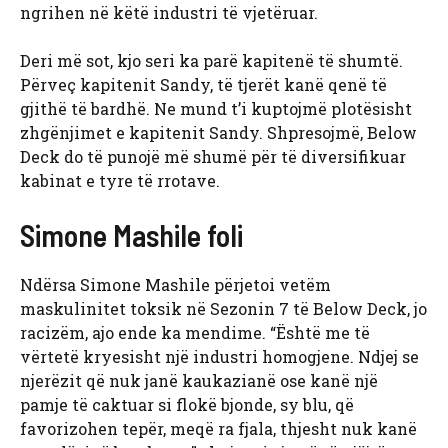
ngrihen në këtë industri të vjetëruar.
Deri më sot, kjo seri ka parë kapitenë të shumtë.
Përveç kapitenit Sandy, të tjerët kanë qenë të
gjithë të bardhë. Ne mund t’i kuptojmë plotësisht
zhgënjimet e kapitenit Sandy. Shpresojmë, Below
Deck do të punojë më shumë për të diversifikuar
kabinat e tyre të rrotave.
Simone Mashile foli
Ndërsa Simone Mashile përjetoi vetëm
maskulinitet toksik në Sezonin 7 të Below Deck, jo
racizëm, ajo ende ka mendime. “Është me të
vërtetë kryesisht një industri homogjene. Ndjej se
njerëzit që nuk janë kaukazianë ose kanë një
pamje të caktuar si flokë bjonde, sy blu, që
favorizohen tepër, meqë ra fjala, thjesht nuk kanë