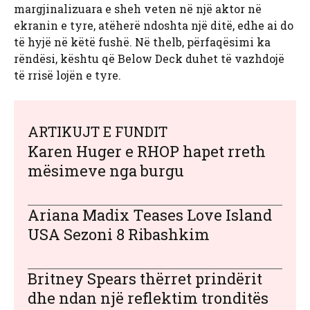
margjinalizuara e sheh veten në një aktor në
ekranin e tyre, atëherë ndoshta një ditë, edhe ai do
të hyjë në këtë fushë. Në thelb, përfaqësimi ka
rëndësi, kështu që Below Deck duhet të vazhdojë
të rrisë lojën e tyre.
ARTIKUJT E FUNDIT
Karen Huger e RHOP hapet rreth
mësimeve nga burgu
Ariana Madix Teases Love Island
USA Sezoni 8 Ribashkim
Britney Spears thërret prindërit
dhe ndan një reflektim tronditës