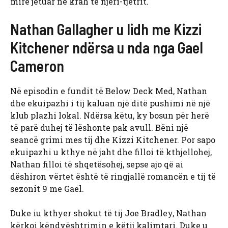
mirë jetuar në krah të njëri-tjetrit.
Nathan Gallagher u lidh me Kizzi
Kitchener ndërsa u nda nga Gael
Cameron
Në episodin e fundit të Below Deck Med, Nathan
dhe ekuipazhi i tij kaluan një ditë pushimi në një
klub plazhi lokal. Ndërsa këtu, ky bosun për herë
të parë duhej të lëshonte pak avull. Bëni një
seancë grimi mes tij dhe Kizzi Kitchener. Por sapo
ekuipazhi u kthye në jaht dhe filloi të kthjellohej,
Nathan filloi të shqetësohej, sepse ajo që ai
dëshiron vërtet është të ringjallë romancën e tij të
sezonit 9 me Gael.
Duke iu kthyer shokut të tij Joe Bradley, Nathan
kërkoi këndvështrimin e këtij kalimtari. Duke u