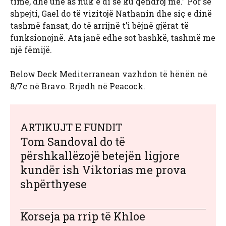
time, dhe unë as nuk e di se ku qëndroj më.” Por së
shpejti, Gael do të vizitojë Nathanin dhe siç e dinë
tashmë fansat, do të arrijnë t’i bëjnë gjërat të
funksionojnë. Ata janë edhe sot bashkë, tashmë me
një fëmijë.
Below Deck Mediterranean vazhdon të hënën në
8/7c në Bravo. Rrjedh në Peacock.
ARTIKUJT E FUNDIT
Tom Sandoval do të
përshkallëzojë betejën ligjore
kundër ish Viktorias me prova
shpërthyese
Korseja pa rrip të Khloe