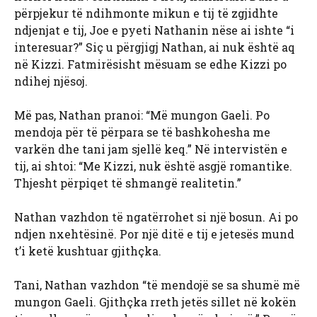
përpjekur të ndihmonte mikun e tij të zgjidhte
ndjenjat e tij, Joe e pyeti Nathanin nëse ai ishte “i
interesuar?” Siç u përgjigj Nathan, ai nuk është aq
në Kizzi. Fatmirësisht mësuam se edhe Kizzi po
ndihej njësoj.
Më pas, Nathan pranoi: “Më mungon Gaeli. Po
mendoja për të përpara se të bashkohesha me
varkën dhe tani jam sjellë keq.” Në intervistën e
tij, ai shtoi: “Me Kizzi, nuk është asgjë romantike.
Thjesht përpiqet të shmangë realitetin.”
Nathan vazhdon të ngatërrohet si një bosun. Ai po
ndjen nxehtësinë. Por një ditë e tij e jetesës mund
t’i ketë kushtuar gjithçka.
Tani, Nathan vazhdon “të mendojë se sa shumë më
mungon Gaeli. Gjithçka rreth jetës sillet në kokën