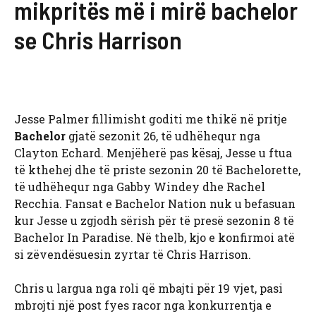
mikpritës më i mirë bachelor
se Chris Harrison
Jesse Palmer fillimisht goditi me thikë në pritje
Bachelor
gjatë sezonit 26, të udhëhequr nga
Clayton Echard. Menjëherë pas kësaj, Jesse u ftua
të kthehej dhe të priste sezonin 20 të Bachelorette,
të udhëhequr nga Gabby Windey dhe Rachel
Recchia. Fansat e Bachelor Nation nuk u befasuan
kur Jesse u zgjodh sërish për të presë sezonin 8 të
Bachelor In Paradise. Në thelb, kjo e konfirmoi atë
si zëvendësuesin zyrtar të Chris Harrison.
Chris u largua nga roli që mbajti për 19 vjet, pasi
mbrojti një post fyes racor nga konkurrentja e