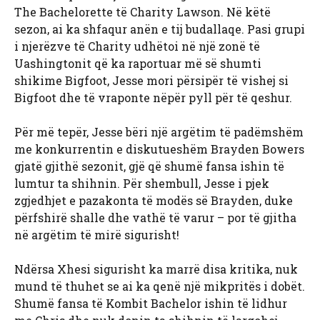
The Bachelorette të Charity Lawson. Në këtë
sezon, ai ka shfaqur anën e tij budallaqe. Pasi grupi
i njerëzve të Charity udhëtoi në një zonë të
Uashingtonit që ka raportuar më së shumti
shikime Bigfoot, Jesse mori përsipër të vishej si
Bigfoot dhe të vraponte nëpër pyll për të qeshur.
Për më tepër, Jesse bëri një argëtim të padëmshëm
me konkurrentin e diskutueshëm Brayden Bowers
gjatë gjithë sezonit, gjë që shumë fansa ishin të
lumtur ta shihnin. Për shembull, Jesse i pjek
zgjedhjet e pazakonta të modës së Brayden, duke
përfshirë shalle dhe vathë të varur – por të gjitha
në argëtim të mirë sigurisht!
Ndërsa Xhesi sigurisht ka marrë disa kritika, nuk
mund të thuhet se ai ka qenë një mikpritës i dobët.
Shumë fansa të Kombit Bachelor ishin të lidhur