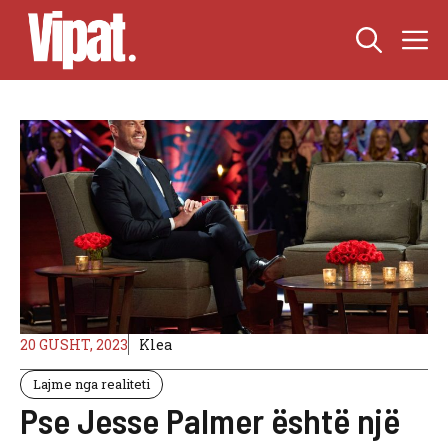
Skip
M
to
content
20 GUSHT, 2023
Klea
Lajme nga realiteti
Pse Jesse Palmer është një