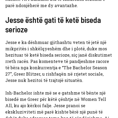
parë ndonjëherë me dy avantazhe.
Jesse është gati të ketë biseda
serioze
Jesse e ka dëshmuar gjithashtu veten të jetë një
mikpritës i shkëlqyeshëm dhe i plotë, duke mos
hezituar të ketë biseda serioze, siç janë diskutimet
rreth racës. Pas komenteve të pandjeshme racore
të bëra nga konkurrentja e “The Bachelor Season
27”, Greer Blitzer, u rishfaqën në rrjetet sociale,
Jesse nuk hezitoi të trajtojë situatën.
Ish-Bachelor ishte më se e gatshme të bënte një
bisedë me Greer për këtë çështje në Women Tell
All, ku ajo kërkoi falje. Jesse pranoi se
ekskluziviteti më parë kishte bërë një punë të