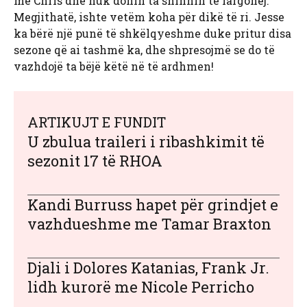
me Chris dhe nuk donin ta shihnin të largohej.
Megjithatë, ishte vetëm koha për dikë të ri. Jesse
ka bërë një punë të shkëlqyeshme duke pritur disa
sezone që ai tashmë ka, dhe shpresojmë se do të
vazhdojë ta bëjë këtë në të ardhmen!
ARTIKUJT E FUNDIT
U zbulua traileri i ribashkimit të
sezonit 17 të RHOA
Kandi Burruss hapet për grindjet e
vazhdueshme me Tamar Braxton
Djali i Dolores Katanias, Frank Jr.
lidh kurorë me Nicole Perricho