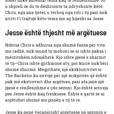
dobët duke adresuar tema kaq të rëndësishme. Ai
u shpreh se do të dëshironte ta ndryshonte këtë.
Chris, nga ana tjetër, u tërhoq nga roli i tij pasi nuk
arriti t’i trajtojë këto tema me aq hijeshi sa Jesse.
Jesse është thjesht më argëtuese
Ndërsa Chris u adhurua nga shumë fansa për vite
me radhë, nuk mund ta mohoni se ai ishte paksa i
mërzitshëm ndonjëherë. Kjo ishte pjesë e sharmit
të tij—Chris ishte gjithmonë aty, por kurrë nuk bëri
shumë zhurmë. Megjithatë, një ekskluzivitet si
The Bachelor ka nevojë për një mikpritës që është
pak më ekstrovert dhe argëtues, pasi ata janë një
pjesë e rëndësishme e çdo sezoni. Kjo është arsyeja
pse Jesse është kaq freskuese. Është e qartë se ai
argëtohet shumë me punën e tij të re.
Jesse ka qenë veçanërisht argëtuese në sezonin e