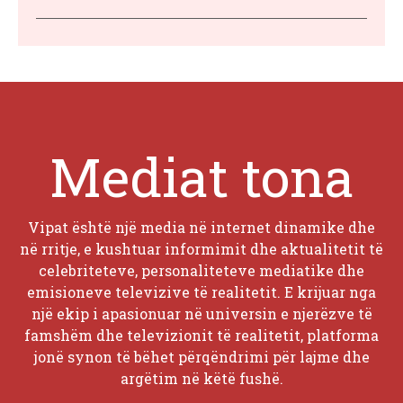
Mediat tona
Vipat është një media në internet dinamike dhe
në rritje, e kushtuar informimit dhe aktualitetit të
celebriteteve, personaliteteve mediatike dhe
emisioneve televizive të realitetit. E krijuar nga
një ekip i apasionuar në universin e njerëzve të
famshëm dhe televizionit të realitetit, platforma
jonë synon të bëhet përqëndrimi për lajme dhe
argëtim në këtë fushë.