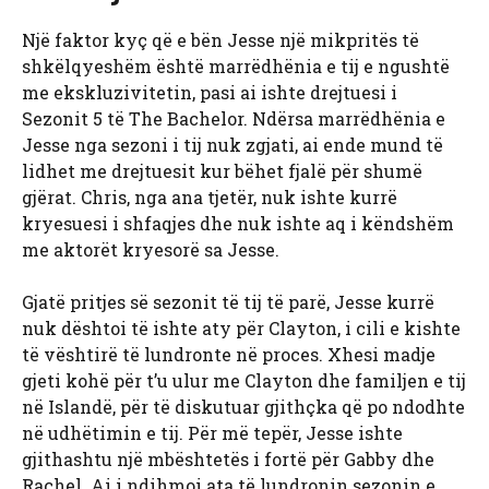
Një faktor kyç që e bën Jesse një mikpritës të
shkëlqyeshëm është marrëdhënia e tij e ngushtë
me ekskluzivitetin, pasi ai ishte drejtuesi i
Sezonit 5 të The Bachelor. Ndërsa marrëdhënia e
Jesse nga sezoni i tij nuk zgjati, ai ende mund të
lidhet me drejtuesit kur bëhet fjalë për shumë
gjërat. Chris, nga ana tjetër, nuk ishte kurrë
kryesuesi i shfaqjes dhe nuk ishte aq i këndshëm
me aktorët kryesorë sa Jesse.
Gjatë pritjes së sezonit të tij të parë, Jesse kurrë
nuk dështoi të ishte aty për Clayton, i cili e kishte
të vështirë të lundronte në proces. Xhesi madje
gjeti kohë për t’u ulur me Clayton dhe familjen e tij
në Islandë, për të diskutuar gjithçka që po ndodhte
në udhëtimin e tij. Për më tepër, Jesse ishte
gjithashtu një mbështetës i fortë për Gabby dhe
Rachel. Ai i ndihmoi ata të lundronin sezonin e