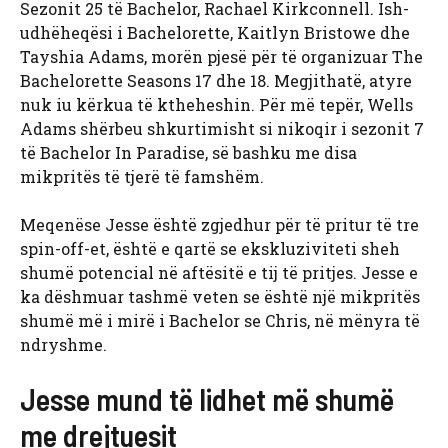
Sezonit 25 të Bachelor, Rachael Kirkconnell. Ish-
udhëheqësi i Bachelorette, Kaitlyn Bristowe dhe
Tayshia Adams, morën pjesë për të organizuar The
Bachelorette Seasons 17 dhe 18. Megjithatë, atyre
nuk iu kërkua të ktheheshin. Për më tepër, Wells
Adams shërbeu shkurtimisht si nikoqir i sezonit 7
të Bachelor In Paradise, së bashku me disa
mikpritës të tjerë të famshëm.
Meqenëse Jesse është zgjedhur për të pritur të tre
spin-off-et, është e qartë se ekskluziviteti sheh
shumë potencial në aftësitë e tij të pritjes. Jesse e
ka dëshmuar tashmë veten se është një mikpritës
shumë më i mirë i Bachelor se Chris, në mënyra të
ndryshme.
Jesse mund të lidhet më shumë
me drejtuesit