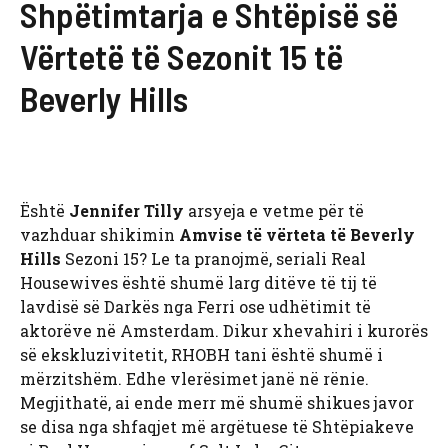
Shpëtimtarja e Shtëpisë së
Vërtetë të Sezonit 15 të
Beverly Hills
Është
Jennifer Tilly
arsyeja e vetme për të
vazhduar shikimin
Amvise të vërteta të Beverly
Hills
Sezoni 15? Le ta pranojmë, seriali Real
Housewives është shumë larg ditëve të tij të
lavdisë së Darkës nga Ferri ose udhëtimit të
aktorëve në Amsterdam. Dikur xhevahiri i kurorës
së ekskluzivitetit, RHOBH tani është shumë i
mërzitshëm. Edhe vlerësimet janë në rënie.
Megjithatë, ai ende merr më shumë shikues javor
se disa nga shfaqjet më argëtuese të Shtëpiakeve