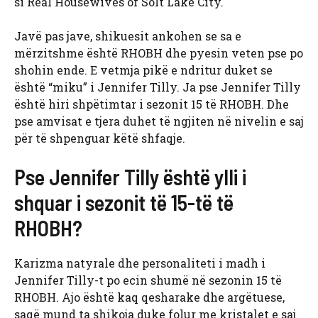
si Real Housewives of Solt Lake City.
Javë pas jave, shikuesit ankohen se sa e
mërzitshme është RHOBH dhe pyesin veten pse po
shohin ende. E vetmja pikë e ndritur duket se
është “miku” i Jennifer Tilly. Ja pse Jennifer Tilly
është hiri shpëtimtar i sezonit 15 të RHOBH. Dhe
pse amvisat e tjera duhet të ngjiten në nivelin e saj
për të shpenguar këtë shfaqje.
Pse Jennifer Tilly është ylli i
shquar i sezonit të 15-të të
RHOBH?
Karizma natyrale dhe personaliteti i madh i
Jennifer Tilly-t po ecin shumë në sezonin 15 të
RHOBH. Ajo është kaq qesharake dhe argëtuese,
saqë mund ta shikoja duke folur me kristalet e saj