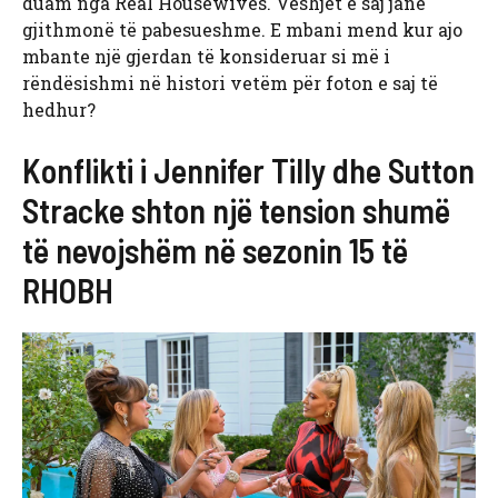
duam nga Real Housewives. Veshjet e saj janë
gjithmonë të pabesueshme. E mbani mend kur ajo
mbante një gjerdan të konsideruar si më i
rëndësishmi në histori vetëm për foton e saj të
hedhur?
Konflikti i Jennifer Tilly dhe Sutton
Stracke shton një tension shumë
të nevojshëm në sezonin 15 të
RHOBH