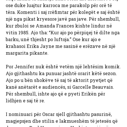
ose duke luajtur karroca me parakolp për orë të
tëra. Komenti i saj rrëfimtar për kolegët e saj është
një nga pikat kryesore javë pas jave. Për shembull,
kur zbuloi se Amanda Frances kishte lindur në
vitin 1985. Ajo tha: “Kur ajo po përpiqej të dilte nga
barku, unë thjesht po luftoja.” Ose kur ajo e
krahasoi Erika Jayne me sasinë e erëzave në një
margarita pikante.
Por Jennifer nuk është vetëm një lehtësim komik.
Ajo gjithashtu ka punuar jashtë orarit këtë sezon.
Ajo po u bën shokëve të saj të aktorit pyetjet që
kanë anëtarët e audiencës, si Garcelle Beauvais.
Për shembull, ishte ajo që e pyeti Erikën për
lidhjen e saj të re.
I nominuari për Oscar sjell gjithashtu pasurinë,
magjepsjen dhe stilin e lakmueshëm të jetesës që