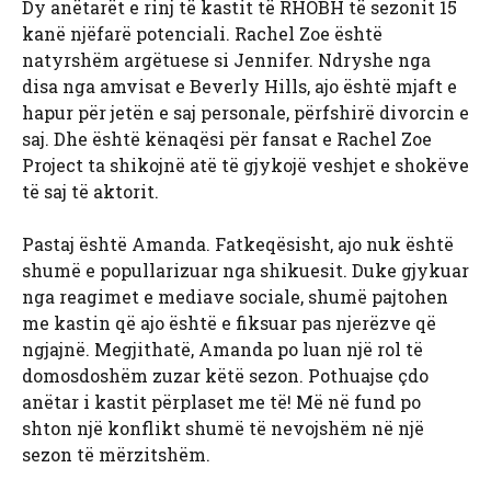
Dy anëtarët e rinj të kastit të RHOBH të sezonit 15
kanë njëfarë potenciali. Rachel Zoe është
natyrshëm argëtuese si Jennifer. Ndryshe nga
disa nga amvisat e Beverly Hills, ajo është mjaft e
hapur për jetën e saj personale, përfshirë divorcin e
saj. Dhe është kënaqësi për fansat e Rachel Zoe
Project ta shikojnë atë të gjykojë veshjet e shokëve
të saj të aktorit.
Pastaj është Amanda. Fatkeqësisht, ajo nuk është
shumë e popullarizuar nga shikuesit. Duke gjykuar
nga reagimet e mediave sociale, shumë pajtohen
me kastin që ajo është e fiksuar pas njerëzve që
ngjajnë. Megjithatë, Amanda po luan një rol të
domosdoshëm zuzar këtë sezon. Pothuajse çdo
anëtar i kastit përplaset me të! Më në fund po
shton një konflikt shumë të nevojshëm në një
sezon të mërzitshëm.