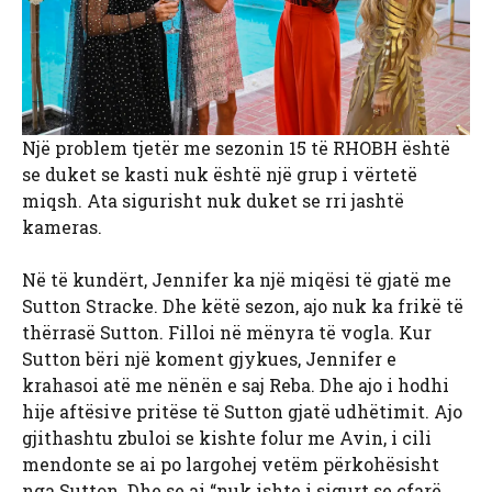
Një problem tjetër me sezonin 15 të RHOBH është
se duket se kasti nuk është një grup i vërtetë
miqsh. Ata sigurisht nuk duket se rri jashtë
kameras.
Në të kundërt, Jennifer ka një miqësi të gjatë me
Sutton Stracke. Dhe këtë sezon, ajo nuk ka frikë të
thërrasë Sutton. Filloi në mënyra të vogla. Kur
Sutton bëri një koment gjykues, Jennifer e
krahasoi atë me nënën e saj Reba. Dhe ajo i hodhi
hije aftësive pritëse të Sutton gjatë udhëtimit. Ajo
gjithashtu zbuloi se kishte folur me Avin, i cili
mendonte se ai po largohej vetëm përkohësisht
nga Sutton. Dhe se ai “nuk ishte i sigurt se çfarë