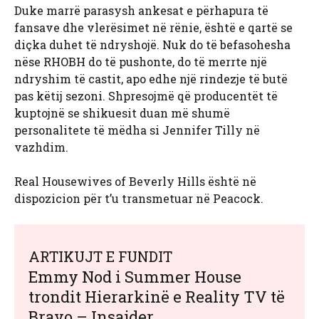
Duke marrë parasysh ankesat e përhapura të
fansave dhe vlerësimet në rënie, është e qartë se
diçka duhet të ndryshojë. Nuk do të befasohesha
nëse RHOBH do të pushonte, do të merrte një
ndryshim të castit, apo edhe një rindezje të butë
pas këtij sezoni. Shpresojmë që producentët të
kuptojnë se shikuesit duan më shumë
personalitete të mëdha si Jennifer Tilly në
vazhdim.
Real Housewives of Beverly Hills është në
dispozicion për t’u transmetuar në Peacock.
ARTIKUJT E FUNDIT
Emmy Nod i Summer House
trondit Hierarkinë e Reality TV të
Bravo – Insajder