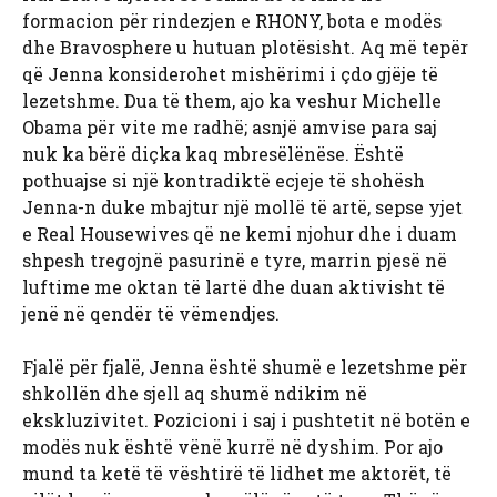
formacion për rindezjen e RHONY, bota e modës
dhe Bravosphere u hutuan plotësisht. Aq më tepër
që Jenna konsiderohet mishërimi i çdo gjëje të
lezetshme. Dua të them, ajo ka veshur Michelle
Obama për vite me radhë; asnjë amvise para saj
nuk ka bërë diçka kaq mbresëlënëse. Është
pothuajse si një kontradiktë ecjeje të shohësh
Jenna-n duke mbajtur një mollë të artë, sepse yjet
e Real Housewives që ne kemi njohur dhe i duam
shpesh tregojnë pasurinë e tyre, marrin pjesë në
luftime me oktan të lartë dhe duan aktivisht të
jenë në qendër të vëmendjes.
Fjalë për fjalë, Jenna është shumë e lezetshme për
shkollën dhe sjell aq shumë ndikim në
ekskluzivitet. Pozicioni i saj i pushtetit në botën e
modës nuk është vënë kurrë në dyshim. Por ajo
mund ta ketë të vështirë të lidhet me aktorët, të