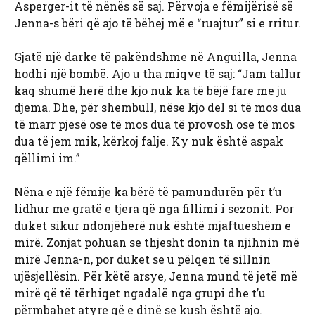
Asperger-it të nënës së saj. Përvoja e fëmijërisë së
Jenna-s bëri që ajo të bëhej më e “ruajtur” si e rritur.
Gjatë një darke të pakëndshme në Anguilla, Jenna
hodhi një bombë. Ajo u tha miqve të saj: “Jam tallur
kaq shumë herë dhe kjo nuk ka të bëjë fare me ju
djema. Dhe, për shembull, nëse kjo del si të mos dua
të marr pjesë ose të mos dua të provosh ose të mos
dua të jem mik, kërkoj falje. Ky nuk është aspak
qëllimi im.”
Nëna e një fëmije ka bërë të pamundurën për t’u
lidhur me gratë e tjera që nga fillimi i sezonit. Por
duket sikur ndonjëherë nuk është mjaftueshëm e
mirë. Zonjat pohuan se thjesht donin ta njihnin më
mirë Jenna-n, por duket se u pëlqen të sillnin
ujësjellësin. Për këtë arsye, Jenna mund të jetë më
mirë që të tërhiqet ngadalë nga grupi dhe t’u
përmbahet atyre që e dinë se kush është ajo.