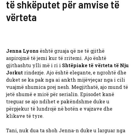
të shkëputet për amvise të
vërteta
Jenna Lyons
është gruaja që ne të gjithë
aspirojmë të jemi kur të rritemi. Ajo është
gjithashtu ylli më i ri i
Shtëpiake të vërteta të Nju
Jorkut
rindezje. Ajo është elegante, e ngrohtë dhe
duket se ka pak nga ai ankth mijëvjeçar nga i cili
vuajmë shumica prej nesh. Megjithatë, ajo mund të
jetë shumë e mirë për serialin. Episodet kanë
treguar se ajo ndihet e pakëndshme duke u
përpjekur të lundrojë në botën e vajzave dhe
klikave të tyre.
Tani, nuk dua ta shoh Jenna-n duke u larguar nga