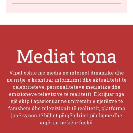
Mediat tona
Vipat është një media në internet dinamike dhe
në rritje, e kushtuar informimit dhe aktualitetit të
celebriteteve, personaliteteve mediatike dhe
emisioneve televizive të realitetit. E krijuar nga
një ekip i apasionuar në universin e njerëzve të
famshëm dhe televizionit të realitetit, platforma
jonë synon të bëhet përqëndrimi për lajme dhe
argëtim në këtë fushë.