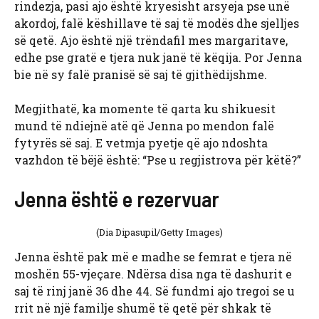
rindezja, pasi ajo është kryesisht arsyeja pse unë
akordoj, falë këshillave të saj të modës dhe sjelljes
së qetë. Ajo është një trëndafil mes margaritave,
edhe pse gratë e tjera nuk janë të këqija. Por Jenna
bie në sy falë pranisë së saj të gjithëdijshme.
Megjithatë, ka momente të qarta ku shikuesit
mund të ndiejnë atë që Jenna po mendon falë
fytyrës së saj. E vetmja pyetje që ajo ndoshta
vazhdon të bëjë është: “Pse u regjistrova për këtë?”
Jenna është e rezervuar
(Dia Dipasupil/Getty Images)
Jenna është pak më e madhe se femrat e tjera në
moshën 55-vjeçare. Ndërsa disa nga të dashurit e
saj të rinj janë 36 dhe 44. Së fundmi ajo tregoi se u
rrit në një familje shumë të qetë për shkak të