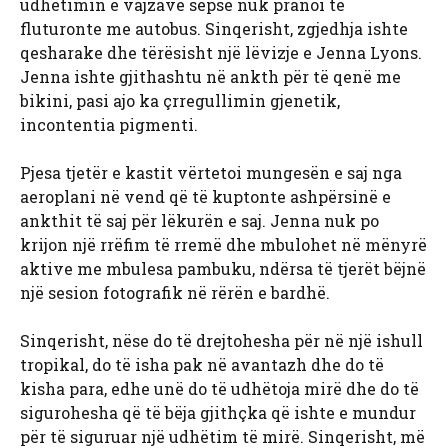
udhëtimin e vajzave sepse nuk pranoi të
fluturonte me autobus. Sinqerisht, zgjedhja ishte
qesharake dhe tërësisht një lëvizje e Jenna Lyons.
Jenna ishte gjithashtu në ankth për të qenë me
bikini, pasi ajo ka çrregullimin gjenetik,
incontentia pigmenti.
Pjesa tjetër e kastit vërtetoi mungesën e saj nga
aeroplani në vend që të kuptonte ashpërsinë e
ankthit të saj për lëkurën e saj. Jenna nuk po
krijon një rrëfim të rremë dhe mbulohet në mënyrë
aktive me mbulesa pambuku, ndërsa të tjerët bëjnë
një sesion fotografik në rërën e bardhë.
Sinqerisht, nëse do të drejtohesha për në një ishull
tropikal, do të isha pak në avantazh dhe do të
kisha para, edhe unë do të udhëtoja mirë dhe do të
sigurohesha që të bëja gjithçka që ishte e mundur
për të siguruar një udhëtim të mirë. Sinqerisht, më