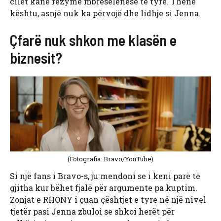
cilët kanë rezyme mbresëlënëse të tyre. Thënë
kështu, asnjë nuk ka përvojë dhe lidhje si Jenna.
Çfarë nuk shkon me klasën e
biznesit?
(Fotografia: Bravo/YouTube)
Si një fans i Bravo-s, ju mendoni se i keni parë të
gjitha kur bëhet fjalë për argumente pa kuptim.
Zonjat e RHONY i çuan çështjet e tyre në një nivel
tjetër pasi Jenna zbuloi se shkoi herët për