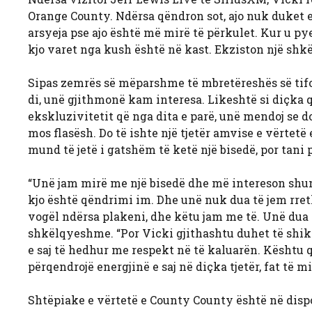
Orange County. Ndërsa qëndron sot, ajo nuk duket e
arsyeja pse ajo është më mirë të përkulet. Kur u p
kjo varet nga kush është në kast. Ekziston një shkë
Sipas zemrës së mëparshme të mbretëreshës së tifoz
di, unë gjithmonë kam interesa. Likeshtë si diçka që
ekskluzivitetit që nga dita e parë, unë mendoj se do
mos flasësh. Do të ishte një tjetër amvise e vërtet
mund të jetë i gatshëm të ketë një bisedë, por tani 
“Unë jam mirë me një bisedë dhe më intereson shumë 
kjo është qëndrimi im. Dhe unë nuk dua të jem rreth
vogël ndërsa plakeni, dhe këtu jam me të. Unë dua me
shkëlqyeshme. “Por Vicki gjithashtu duhet të shikoj
e saj të hedhur me respekt në të kaluarën. Kështu q
përqendrojë energjinë e saj në diçka tjetër, fat të 
Shtëpiake e vërtetë e County County është në dispo