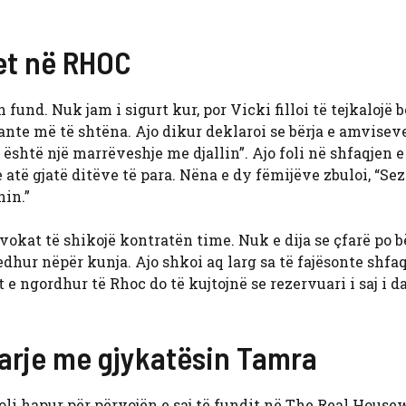
het në RHOC
 fund. Nuk jam i sigurt kur, por Vicki filloi të tejkalojë 
uante më të shtëna. Ajo dikur deklaroi se bërja e amvisev
është një marrëveshje me djallin”. Ajo foli në shfaqjen e
e atë gjatë ditëve të para. Nëna e dy fëmijëve zbuloi, “Sez
nin.”
okat të shikojë kontratën time. Nuk e dija se çfarë po bë
edhur nëpër kunja. Ajo shkoi aq larg sa të fajësonte shfa
t e ngordhur të Rhoc do të kujtojnë se rezervuari i saj i d
çarje me gjykatësin Tamra
oli hapur për përvojën e saj të fundit në The Real House