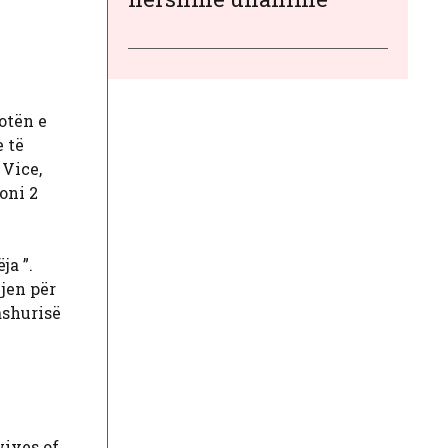
botën e
e të
 Vice,
oni 2
ja ”.
qjen për
ashurisë
wives of