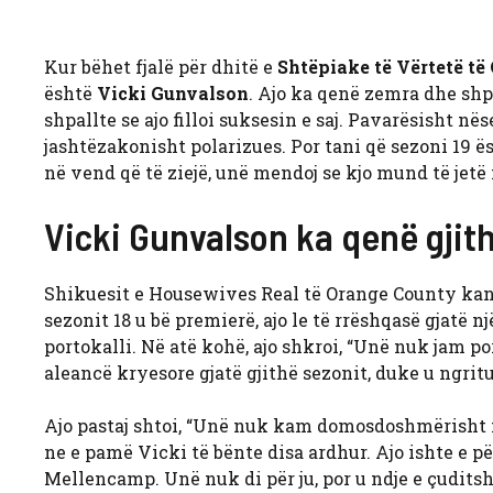
Kur bëhet fjalë për dhitë e
Shtëpiake të Vërtetë të
është
Vicki Gunvalson
. Ajo ka qenë zemra dhe shpi
shpallte se ajo filloi suksesin e saj. Pavarësisht në
jashtëzakonisht polarizues. Por tani që sezoni 19 ës
në vend që të ziejë, unë mendoj se kjo mund të jetë n
Vicki Gunvalson ka qenë gjit
Shikuesit e Housewives Real të Orange County kanë
sezonit 18 u bë premierë, ajo le të rrëshqasë gjatë 
portokalli. Në atë kohë, ajo shkroi, “Unë nuk jam po
aleancë kryesore gjatë gjithë sezonit, duke u ngritur
Ajo pastaj shtoi, “Unë nuk kam domosdoshmërisht një
ne e pamë Vicki të bënte disa ardhur. Ajo ishte e pë
Mellencamp. Unë nuk di për ju, por u ndje e çuditsh