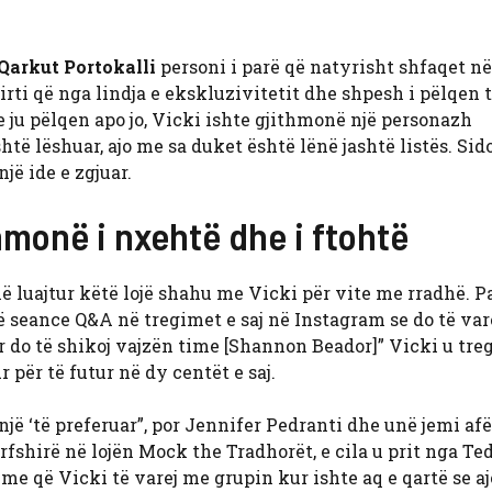
 Qarkut Portokalli
personi i parë që natyrisht shfaqet n
rti që nga lindja e ekskluzivitetit dhe shpesh i pëlqen 
se ju pëlqen apo jo, Vicki ishte gjithmonë një personazh
htë lëshuar, ajo me sa duket është lënë jashtë listës. Sid
jë ide e zgjuar.
hmonë i nxehtë dhe i ftohtë
 luajtur këtë lojë shahu me Vicki për vite me rradhë. P
një seance Q&A në tregimet e saj në Instagram se do të var
r do të shikoj vajzën time [Shannon Beador]” Vicki u treg
 për të futur në dy centët e saj.
 ‘të preferuar”, por Jennifer Pedranti dhe unë jemi afër
rfshirë në lojën Mock the Tradhorët, e cila u prit nga Te
me që Vicki të varej me grupin kur ishte aq e qartë se a