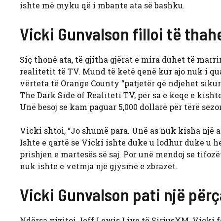
ishte më myku që i mbante ata së bashku.
Vicki Gunvalson filloi të tha
Siç thonë ata, të gjitha gjërat e mira duhet të marrin
realitetit të TV. Mund të ketë qenë kur ajo nuk i q
vërteta të Orange County “patjetër që ndjehet sikur 
The Dark Side of Realiteti TV, për sa e keqe e kisht
Unë besoj se kam paguar 5,000 dollarë për tërë sezo
Vicki shtoi, “Jo shumë para. Unë as nuk kisha një av
Ishte e qartë se Vicki ishte duke u lodhur duke u h
prishjen e martesës së saj. Por unë mendoj se tifozë
nuk ishte e vetmja një gjysmë e zbrazët.
Vicki Gunvalson pati një për
Ndërsa vizitoi Jeff Lewis Live të SiriusXM, Vicki f