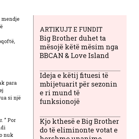
ë mendje
të
ARTIKUJT E FUNDIT
Big Brother duhet ta
oqoftë,
mësojë këtë mësim nga
BBCAN & Love Island
Ideja e këtij fituesi të
ak para
mbijetuarit për sezonin
ej
e ri mund të
ua si një
funksionojë
. ” Por
Kjo kthesë e Big Brother
ddi
do të eliminonte votat e
jo nuk
hershme unanime