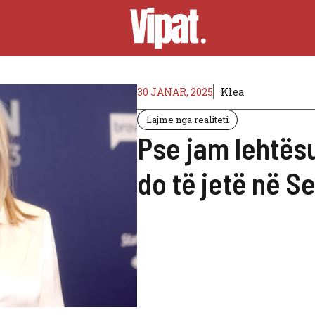
30 JANAR, 2025
Klea
Lajme nga realiteti
Pse jam lehtës
do të jetë në S