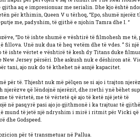
 gjitha aq e impresionuar me serialin. Dhe kjo është ndo
yetën për kthimin, Queen V u tërhoq, “Epo, shumë njerëz 
putje me, padyshim, të gjithë e njohin Tamra dhe I. “
ëve, “Do të ishte shumë e vështirë të filmohesh me të, p
 fillova. Unë nuk dua të heq vetëm dhe të vdes. ” Si një 
 të ishte vërtet e vështirë të kesh dy Titans duke filmuar
ë e New Jersey përsëri. Dhe askush nuk e dëshiron atë. Vi
për tani, ajo nuk do të kthehet në asnjë kapacitet.
për të. Thjesht nuk më pëlqen se si ajo i trajton njerëz
 njerëzve që lëndojnë njerëzit, dhe rrethi ynë bëhet sup
 të vërtetë, me të vërtetë që ajo të ketë një jetë të
ë në pasqyrë pasi ajo jo gjithmonë i ka trajtuar të gjith
ë mund të jetë një ndryshim i mirë i ritmit për Vicki që
mirë dhe Godspeed.
zicion për të transmetuar në Pallua.