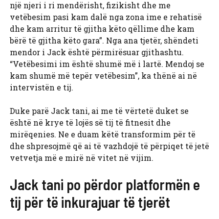
një njeri i ri mendërisht, fizikisht dhe me
vetëbesim pasi kam dalë nga zona ime e rehatisë
dhe kam arritur të gjitha këto qëllime dhe kam
bërë të gjitha këto gara”. Nga ana tjetër, shëndeti
mendor i Jack është përmirësuar gjithashtu.
“Vetëbesimi im është shumë më i lartë. Mendoj se
kam shumë më tepër vetëbesim”, ka thënë ai në
intervistën e tij.
Duke parë Jack tani, ai me të vërtetë duket se
është në krye të lojës së tij të fitnesit dhe
mirëqenies. Ne e duam këtë transformim për të
dhe shpresojmë që ai të vazhdojë të përpiqet të jetë
vetvetja më e mirë në vitet në vijim.
Jack tani po përdor platformën e
tij për të inkurajuar të tjerët