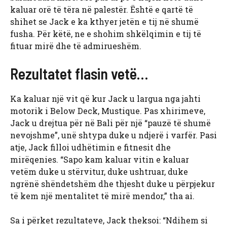
kaluar orë të tëra në palestër. Është e qartë të
shihet se Jack e ka kthyer jetën e tij në shumë
fusha. Për këtë, ne e shohim shkëlqimin e tij të
fituar mirë dhe të admirueshëm.
Rezultatet flasin vetë…
Ka kaluar një vit që kur Jack u largua nga jahti
motorik i Below Deck, Mustique. Pas xhirimeve,
Jack u drejtua për në Bali për një “pauzë të shumë
nevojshme”, unë shtypa duke u ndjerë i varfër. Pasi
atje, Jack filloi udhëtimin e fitnesit dhe
mirëqenies. “Sapo kam kaluar vitin e kaluar
vetëm duke u stërvitur, duke ushtruar, duke
ngrënë shëndetshëm dhe thjesht duke u përpjekur
të kem një mentalitet të mirë mendor,” tha ai.
Sa i përket rezultateve, Jack theksoi: “Ndihem si