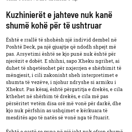
Kuzhinierët e jahteve nuk kanë
shumë kohë për të ushtruar
Është e rrallë të shohësh një individ dembel në
Poshtë Deck, pa një gjuajtje që ndodh shpejt më
pas. Arsyetimi është se kjo punë nuk është për
njerëzit e dobët. E shihni, sapo Xheku ngrihet, ai
duhet të shqetësohet për nxjerrjen e shërbimit të
mëngjesit, i cili zakonisht sheh interpretimet e
shumta të vezëve, i njohur ndryshe si armiku i
Xhekut. Pas kësaj, është përgatitja e drekës, e cila
kthehet në shërbim të drekës, e cila më pas
përsëritet vetëm disa orë më vonë për darkë, dhe
kjo nuk përfshin as ushqimet e kërkuara të
mesditës apo të natës së vonë nga të ftuarit.
Është e qartë se puna në një jaht nuk ofron shumë