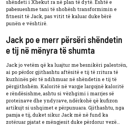
shëndeti i Xhekut ra në plan të dytë. Është e
pabesueshme tani të shohësh transformimin e
fitnesit të Jack, pas vitit të kaluar duke bërë
punën e vështirë.
Jack po e merr përsëri shëndetin
e tij në mënyra të shumta
Jack jo vetëm që ka luajtur me besnikëri palestrën,
ai po përdor gjithashtu aftësitë e tij të rritura të
kuzhinës për të ndihmuar në shëndetin e tij të
përgjithshëm. Kaloritë në vargje largojnë kaloritë
e rëndësishme, ashtu si vëzhgimi i marrjes së
proteinave dhe yndyrave, ndërkohë që kufizon
artikujt si ushqimet e përpunuara. Gjithashtu, nga
pamja e tij, duket sikur Jack më në fund ka
zotëruar pjatat e mëngjesit duke përdorur vezë…