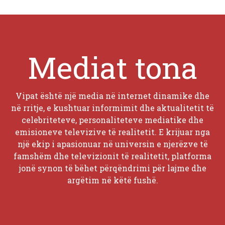
Mediat tona
Vipat është një media në internet dinamike dhe
në rritje, e kushtuar informimit dhe aktualitetit të
celebriteteve, personaliteteve mediatike dhe
emisioneve televizive të realitetit. E krijuar nga
një ekip i apasionuar në universin e njerëzve të
famshëm dhe televizionit të realitetit, platforma
jonë synon të bëhet përqëndrimi për lajme dhe
argëtim në këtë fushë.