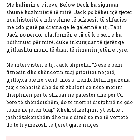
Me kalimin e viteve, Below Deck ka siguruar
shumë kuzhinierë të mirë. Jack po bëhet një tjetër
nga historitë e ndryshme të suksesit të shfaqjes,
me çdo pjatë pa drama që lë galerinë e tij. Tani,
Jack po përdor platformën e tij që kjo seri e ka
ndihmuar për mirë, duke inkurajuar të tjerët që
gjithashtu mund të duan të rimarrin jetën e tyre.
Në intervistën e tij, Jack shprehu: “Nëse e bëni
fitnesin dhe shëndetin tuaj prioritet në jetë,
gjithçka bie në vend. mos u tremb. Dilni nga zona
juaj e rehatisë dhe do të zbuloni se nëse merrni
disiplinën për të shkuar në palestër dhe për t’u
bërë të shëndetshëm, do të merrni disiplinë në çdo
fushë në jetën tuaj.” Xhek, shkëlqimi yt është i
jashtëzakonshëm dhe ne e dimë se me të vërtetë
do të frymëzosh të tjerët gjatë rrugës.