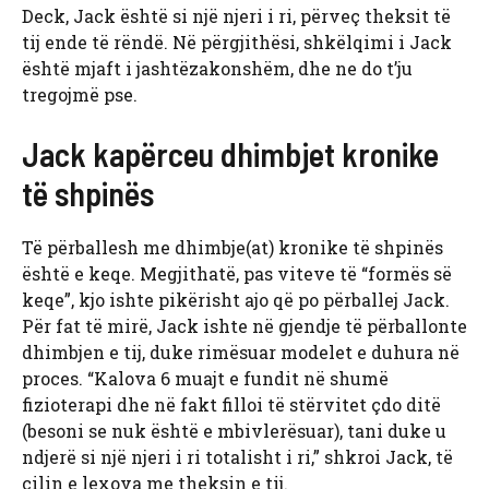
Deck, Jack është si një njeri i ri, përveç theksit të
tij ende të rëndë. Në përgjithësi, shkëlqimi i Jack
është mjaft i jashtëzakonshëm, dhe ne do t’ju
tregojmë pse.
Jack kapërceu dhimbjet kronike
të shpinës
Të përballesh me dhimbje(at) kronike të shpinës
është e keqe. Megjithatë, pas viteve të “formës së
keqe”, kjo ishte pikërisht ajo që po përballej Jack.
Për fat të mirë, Jack ishte në gjendje të përballonte
dhimbjen e tij, duke rimësuar modelet e duhura në
proces. “Kalova 6 muajt e fundit në shumë
fizioterapi dhe në fakt filloi të stërvitet çdo ditë
(besoni se nuk është e mbivlerësuar), tani duke u
ndjerë si një njeri i ri totalisht i ri,” shkroi Jack, të
cilin e lexova me theksin e tij.