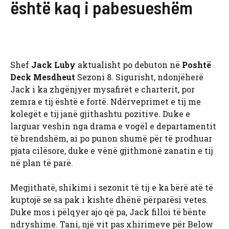
është kaq i pabesueshëm
Shef
Jack Luby
aktualisht po debuton në
Poshtë
Deck Mesdheut
Sezoni 8. Sigurisht, ndonjëherë
Jack i ka zhgënjyer mysafirët e charterit, por
zemra e tij është e fortë. Ndërveprimet e tij me
kolegët e tij janë gjithashtu pozitive. Duke e
larguar veshin nga drama e vogël e departamentit
të brendshëm, ai po punon shumë për të prodhuar
pjata cilësore, duke e vënë gjithmonë zanatin e tij
në plan të parë.
Megjithatë, shikimi i sezonit të tij e ka bërë atë të
kuptojë se sa pak i kishte dhënë përparësi vetes.
Duke mos i pëlqyer ajo që pa, Jack filloi të bënte
ndryshime. Tani, një vit pas xhirimeve për Below