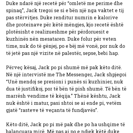
Duke ndarë një recetë për “omletë me perime dhe
spinaq”, Jack tregoi se si e bën një nga vaktet e tij
pas stërvitjes. Duke renditur numrin e kalorive
dhe proteinave për këtë mëngjes, kjo recetë është
plotësisht e realizueshme për përdoruesit e
kuzhinës nën mesataren. Duke folur për veten
time, nuk do të gënjej, po e bëj më vonë, por nuk do
të jetë pas një vizite në palestër, sepse, bebi hap.
Përveç kësaj, Jack po pi shumë më pak këto ditë.
Në një intervistë me The Messenger, Jack shpjegoi
“Unë mendoj se presioni i punës si kuzhinier, nuk
dua të justifikoj, por të bën të pish shumë. Të bën të
marrësh vendime të këqija.” Thënë kështu, Jack
nuk është i matur, pasi shtoi se ai ende pi, vetëm
gjatë “rasteve të veçanta të fundjavës”.
Këto ditë, Jack po pi më pak dhe po ha ushqime të
balancuara mirë. Më pas ai po e ndjek këtë duke