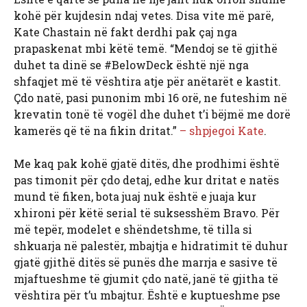
kohë për kujdesin ndaj vetes. Disa vite më parë,
Kate Chastain në fakt derdhi pak çaj nga
prapaskenat mbi këtë temë. “Mendoj se të gjithë
duhet ta dinë se #BelowDeck është një nga
shfaqjet më të vështira atje për anëtarët e kastit.
Çdo natë, pasi punonim mbi 16 orë, ne futeshim në
krevatin tonë të vogël dhe duhet t’i bëjmë me dorë
kamerës që të na fikin dritat.”
– shpjegoi Kate
.
Me kaq pak kohë gjatë ditës, dhe prodhimi është
pas timonit për çdo detaj, edhe kur dritat e natës
mund të fiken, bota juaj nuk është e juaja kur
xhironi për këtë serial të suksesshëm Bravo. Për
më tepër, modelet e shëndetshme, të tilla si
shkuarja në palestër, mbajtja e hidratimit të duhur
gjatë gjithë ditës së punës dhe marrja e sasive të
mjaftueshme të gjumit çdo natë, janë të gjitha të
vështira për t’u mbajtur. Është e kuptueshme pse