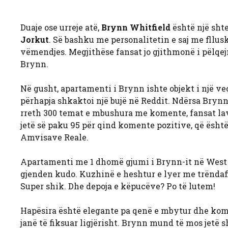
Duaje ose urreje atë,
Brynn Whitfield
është një sh
Jorkut
. Së bashku me personalitetin e saj me fllusk
vëmendjes. Megjithëse fansat jo gjithmonë i pëlqejn
Brynn.
Në gusht, apartamenti i Brynn ishte objekt i një ve
përhapja shkaktoi një bujë në Reddit. Ndërsa Brynn
rreth 300 temat e mbushura me komente, fansat lavd
jetë së paku 95 për qind komente pozitive, që është
Amvisave Reale.
Apartamenti me 1 dhomë gjumi i Brynn-it në West V
gjenden kudo. Kuzhinë e heshtur e lyer me trëndaf
Super shik. Dhe depoja e këpucëve? Po të lutem!
Hapësira është elegante pa qenë e mbytur dhe kom
janë të fiksuar ligjërisht. Brynn mund të mos jetë 