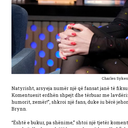
Charles Sykes
Natyrisht, arsyeja numër një që fansat janë të fiks
Komentuesit erdhën shpejt dhe tërbuar me lavdëri
humorit, zemër!”, shkroi një fans, duke iu bërë je
Brynn.
“Është e bukur, pa shënime,” shtoi një tjetër komen