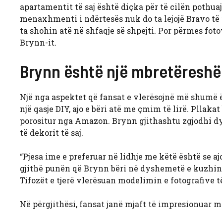
apartamentit të saj është diçka për të cilën pothua
menaxhmenti i ndërtesës nuk do ta lejojë Bravo të 
ta shohin atë në shfaqje së shpejti. Por përmes fo
Brynn-it.
Brynn është një mbretëreshë
Një nga aspektet që fansat e vlerësojnë më shumë 
një qasje DIY, ajo e bëri atë me çmim të lirë. Pllaka
porositur nga Amazon. Brynn gjithashtu zgjodhi dy
të dekorit të saj.
“Pjesa ime e preferuar në lidhje me këtë është se aj
gjithë punën që Brynn bëri në dyshemetë e kuzhinë
Tifozët e tjerë vlerësuan modelimin e fotografive 
Në përgjithësi, fansat janë mjaft të impresionuar me