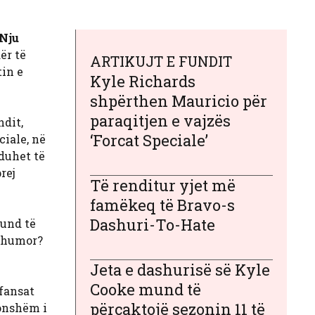
 Nju
ër të
ARTIKUJT E FUNDIT
tin e
Kyle Richards
shpërthen Mauricio për
paraqitjen e vajzës
ndit,
‘Forcat Speciale’
ciale, në
duhet të
rej
Të renditur yjet më
famëkeq të Bravo-s
Dashuri-To-Hate
mund të
e humor?
Jeta e dashurisë së Kyle
Cooke mund të
fansat
përcaktojë sezonin 11 të
konshëm i