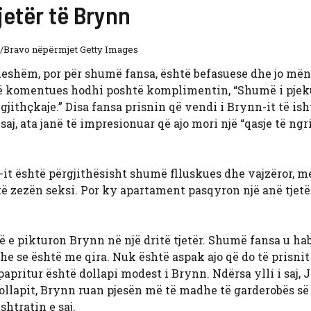
jetër të Brynn
/Bravo nëpërmjet Getty Images
shëm, por për shumë fansa, është befasuese dhe jo mëny
jë komentues hodhi poshtë komplimentin, “Shumë i pjek
gjithçkaje.” Disa fansa prisnin që vendi i Brynn-it të is
aj, ata janë të impresionuar që ajo mori një “qasje të ngri
-it është përgjithësisht shumë flluskues dhe vajzëror, m
 të zezën seksi. Por ky apartament pasqyron një anë tjetë
ë e pikturon Brynn në një dritë tjetër. Shumë fansa u ha
 se është me qira. Nuk është aspak ajo që do të prisnit
papritur është dollapi modest i Brynn. Ndërsa ylli i saj,
ollapit, Brynn ruan pjesën më të madhe të garderobës së 
htratin e saj.