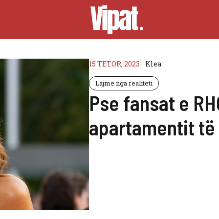
15 TETOR, 2023
Klea
Lajme nga realiteti
Pse fansat e RH
apartamentit të