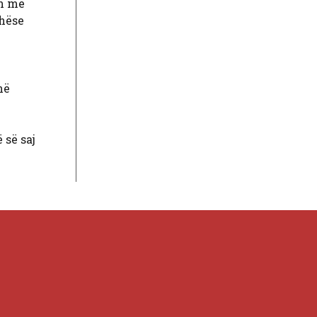
nn me
thëse
në
 së saj