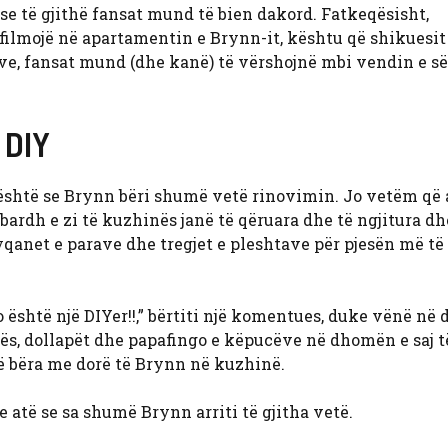
jse të gjithë fansat mund të bien dakord. Fatkeqësisht,
filmojë në apartamentin e Brynn-it, kështu që shikuesit
tove, fansat mund (dhe kanë) të vërshojnë mbi vendin e s
 DIY
është se Brynn bëri shumë vetë rinovimin. Jo vetëm që 
t bardh e zi të kuzhinës janë të qëruara dhe të ngjitura dh
qanet e parave dhe tregjet e pleshtave për pjesën më t
o është një DIYer!!,” bërtiti një komentues, duke vënë në 
s, dollapët dhe papafingo e këpucëve në dhomën e saj t
të bëra me dorë të Brynn në kuzhinë.
 atë se sa shumë Brynn arriti të gjitha vetë.