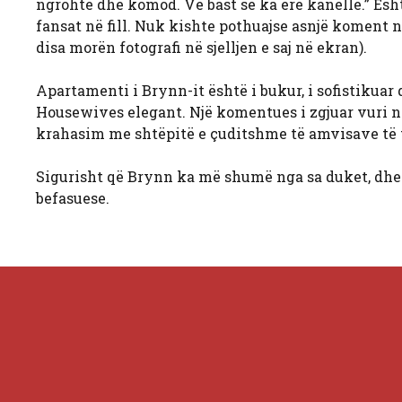
ngrohtë dhe komod. Vë bast se ka erë kanelle.” Ës
fansat në fill. Nuk kishte pothuajse asnjë koment 
disa morën fotografi në sjelljen e saj në ekran).
Apartamenti i Brynn-it është i bukur, i sofistikuar 
Housewives elegant. Një komentues i zgjuar vuri në
krahasim me shtëpitë e çuditshme të amvisave të 
Sigurisht që Brynn ka më shumë nga sa duket, dhe sh
befasuese.