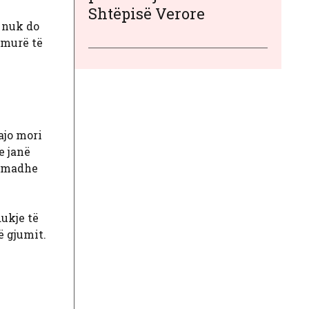
Shtëpisë Verore
 nuk do
ëmurë të
ajo mori
e janë
ë madhe
dukje të
ë gjumit.