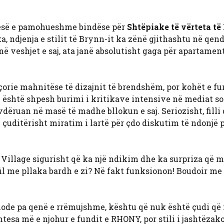
tesë e pamohueshme bindëse për
Shtëpiake të vërteta të
a, ndjenja e stilit të Brynn-it ka zënë gjithashtu në qend
ë veshjet e saj, ata janë absolutisht gaga për apartamen
çorie mahnitëse të dizajnit të brendshëm, por kohët e fu
 është shpesh burimi i kritikave intensive në mediat so
ëruan në masë të madhe bllokun e saj. Seriozisht, filli 
 çuditërisht miratim i lartë për çdo diskutim të ndonjë p
illage sigurisht që ka një ndikim dhe ka surpriza që 
il me pllaka bardh e zi? Në fakt funksionon! Boudoir m
ode pa qenë e rrëmujshme, kështu që nuk është çudi që 
shtesa më e njohur e fundit e RHONY, por stili i jashtëza