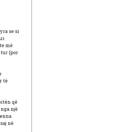
ra se si
ur.
hte më
tur (por
e
r të
bitën që
 nga një
 Jenna
saj në