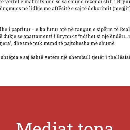
htë vërtet e mahnitshme se sa shumë rezonoi stili i Bry
nënçmues në lidhje me aftësitë e saj të dekorimit (megji
dhe i papritur – e ka futur atë në rangun e sipërm të Real
 dukje se apartamenti i Brynn-it “ndihet si një ëndërr…
tjera”, dhe unë nuk mund të pajtohesha më shumë.
tëpia e saj është vetëm një shembull tjetër i thellësisë
Mediat tona