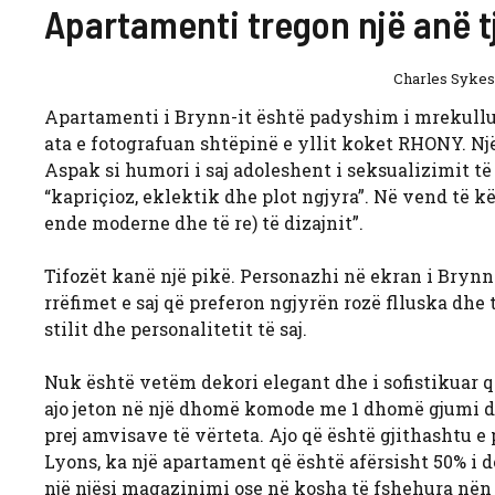
Apartamenti tregon një anë t
Charles Sykes
Apartamenti i Brynn-it është padyshim i mrekullue
ata e fotografuan shtëpinë e yllit koket RHONY. N
Aspak si humori i saj adoleshent i seksualizimit të 
“kapriçioz, eklektik dhe plot ngjyra”. Në vend të kës
ende moderne dhe të re) të dizajnit”.
Tifozët kanë një pikë. Personazhi në ekran i Brynn
rrëfimet e saj që preferon ngjyrën rozë flluska dhe
stilit dhe personalitetit të saj.
Nuk është vetëm dekori elegant dhe i sofistikuar q
ajo jeton në një dhomë komode me 1 dhomë gjumi dhe
prej amvisave të vërteta. Ajo që është gjithashtu e 
Lyons, ka një apartament që është afërsisht 50% i d
një njësi magazinimi ose në kosha të fshehura nën s