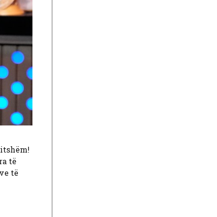
nitshëm!
ra të
ve të
i