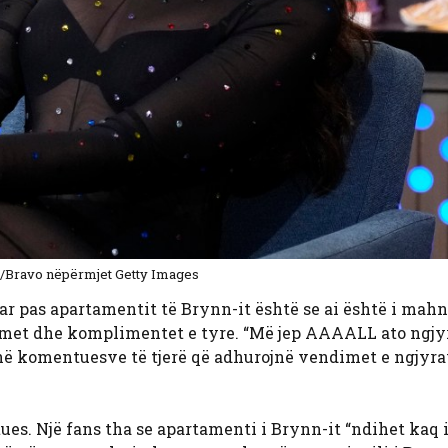
/Bravo nëpërmjet Getty Images
uar pas apartamentit të Brynn-it është se ai është i mah
met dhe komplimentet e tyre. “Më jep AAAALL ato ngjy
honë komentuesve të tjerë që adhurojnë vendimet e ngjyra
tues. Një fans tha se apartamenti i Brynn-it “ndihet kaq 