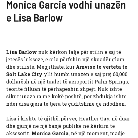
Monica Garcia vodhi unazën
e Lisa Barlow
Lisa Barlow
nuk kërkon falje për stilin e saj të
jetesës luksoze, e cila përfshin një skuadër glam
dhe stilistë. Megjithatë, kur
Amvise të vërteta të
Solt Lake City
ylli humbi unazën e saj prej 60,000
dollarësh në një tualet të aeroportit Palm Springs,
teoritë filluan të përhapeshin shpejt. Nuk ishte
sikur unaza ra me kokë poshtë, por zhdukja ishte
ndër disa gjëra të tjera të çuditshme që ndodhën.
Lisa i kishte të gjithë, përveç Heather Gay, në duar
dhe gjunjë në një banjë publike në kërkim të
aksesorit.
Monica Garcia
, në një moment, madje