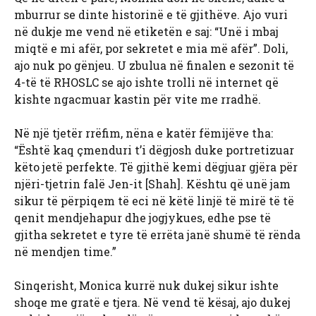
mburrur se dinte historinë e të gjithëve. Ajo vuri
në dukje me vend në etiketën e saj: “Unë i mbaj
miqtë e mi afër, por sekretet e mia më afër”. Doli,
ajo nuk po gënjeu. U zbulua në finalen e sezonit të
4-të të RHOSLC se ajo ishte trolli në internet që
kishte ngacmuar kastin për vite me rradhë.
Në një tjetër rrëfim, nëna e katër fëmijëve tha:
“Është kaq çmenduri t’i dëgjosh duke portretizuar
këto jetë perfekte. Të gjithë kemi dëgjuar gjëra për
njëri-tjetrin falë Jen-it [Shah]. Kështu që unë jam
sikur të përpiqem të eci në këtë linjë të mirë të të
qenit mendjehapur dhe jogjykues, edhe pse të
gjitha sekretet e tyre të errëta janë shumë të rënda
në mendjen time.”
Sinqerisht, Monica kurrë nuk dukej sikur ishte
shoqe me gratë e tjera. Në vend të kësaj, ajo dukej