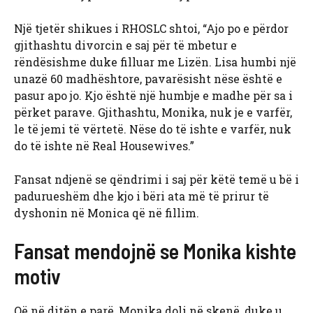
Një tjetër shikues i RHOSLC shtoi, “Ajo po e përdor
gjithashtu divorcin e saj për të mbetur e
rëndësishme duke filluar me Lizën. Lisa humbi një
unazë 60 madhështore, pavarësisht nëse është e
pasur apo jo. Kjo është një humbje e madhe për sa i
përket parave. Gjithashtu, Monika, nuk je e varfër,
le të jemi të vërtetë. Nëse do të ishte e varfër, nuk
do të ishte në Real Housewives.”
Fansat ndjenë se qëndrimi i saj për këtë temë u bë i
padurueshëm dhe kjo i bëri ata më të prirur të
dyshonin në Monica që në fillim.
Fansat mendojnë se Monika kishte
motiv
Që në ditën e parë, Monika doli në skenë, duke u