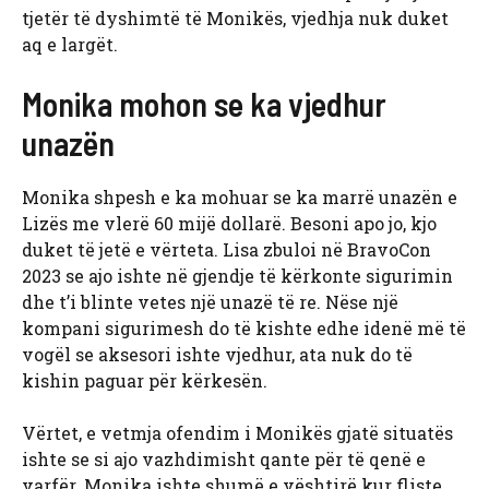
tjetër të dyshimtë të Monikës, vjedhja nuk duket
aq e largët.
Monika mohon se ka vjedhur
unazën
Monika shpesh e ka mohuar se ka marrë unazën e
Lizës me vlerë 60 mijë dollarë. Besoni apo jo, kjo
duket të jetë e vërteta. Lisa zbuloi në BravoCon
2023 se ajo ishte në gjendje të kërkonte sigurimin
dhe t’i blinte vetes një unazë të re. Nëse një
kompani sigurimesh do të kishte edhe idenë më të
vogël se aksesori ishte vjedhur, ata nuk do të
kishin paguar për kërkesën.
Vërtet, e vetmja ofendim i Monikës gjatë situatës
ishte se si ajo vazhdimisht qante për të qenë e
varfër. Monika ishte shumë e vështirë kur fliste