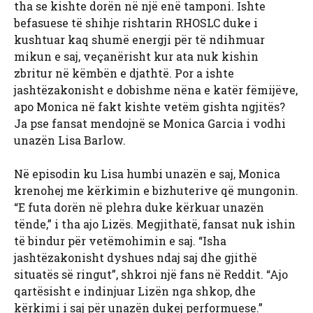
tha se kishte dorën në një enë tamponi. Ishte
befasuese të shihje rishtarin RHOSLC duke i
kushtuar kaq shumë energji për të ndihmuar
mikun e saj, veçanërisht kur ata nuk kishin
zbritur në këmbën e djathtë. Por a ishte
jashtëzakonisht e dobishme nëna e katër fëmijëve,
apo Monica në fakt kishte vetëm gishta ngjitës?
Ja pse fansat mendojnë se Monica Garcia i vodhi
unazën Lisa Barlow.
Në episodin ku Lisa humbi unazën e saj, Monica
krenohej me kërkimin e bizhuterive që mungonin.
“E futa dorën në plehra duke kërkuar unazën
tënde,” i tha ajo Lizës. Megjithatë, fansat nuk ishin
të bindur për vetëmohimin e saj. “Isha
jashtëzakonisht dyshues ndaj saj dhe gjithë
situatës së ringut”, shkroi një fans në Reddit. “Ajo
qartësisht e indinjuar Lizën nga shkop, dhe
kërkimi i saj për unazën dukej performuese.”