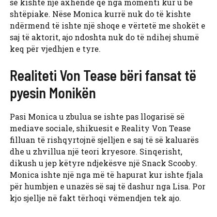
se kishte një axhendë që nga momenti kur u bë
shtëpiake. Nëse Monica kurrë nuk do të kishte
ndërmend të ishte një shoqe e vërtetë me shokët e
saj të aktorit, ajo ndoshta nuk do të ndihej shumë
keq për vjedhjen e tyre.
Realiteti Von Tease bëri fansat të
pyesin Monikën
Pasi Monica u zbulua se ishte pas llogarisë së
mediave sociale, shikuesit e Reality Von Tease
filluan të rishqyrtojnë sjelljen e saj të së kaluarës
dhe u zhvillua një teori kryesore. Sinqerisht,
dikush u jep këtyre ndjekësve një Snack Scooby.
Monica ishte një nga më të hapurat kur ishte fjala
për humbjen e unazës së saj të dashur nga Lisa. Por
kjo sjellje në fakt tërhoqi vëmendjen tek ajo.