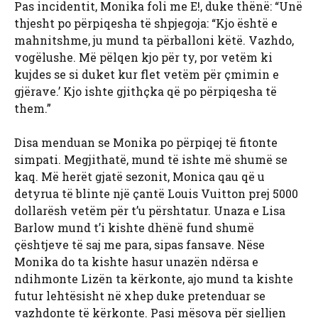
Pas incidentit, Monika foli me E!, duke thënë: “Unë
thjesht po përpiqesha të shpjegoja: “Kjo është e
mahnitshme, ju mund ta përballoni këtë. Vazhdo,
vogëlushe. Më pëlqen kjo për ty, por vetëm ki
kujdes se si duket kur flet vetëm për çmimin e
gjërave.’ Kjo ishte gjithçka që po përpiqesha të
them.”
Disa menduan se Monika po përpiqej të fitonte
simpati. Megjithatë, mund të ishte më shumë se
kaq. Më herët gjatë sezonit, Monica qau që u
detyrua të blinte një çantë Louis Vuitton prej 5000
dollarësh vetëm për t’u përshtatur. Unaza e Lisa
Barlow mund t’i kishte dhënë fund shumë
çështjeve të saj me para, sipas fansave. Nëse
Monika do ta kishte hasur unazën ndërsa e
ndihmonte Lizën ta kërkonte, ajo mund ta kishte
futur lehtësisht në xhep duke pretenduar se
vazhdonte të kërkonte. Pasi mësova për sjelljen