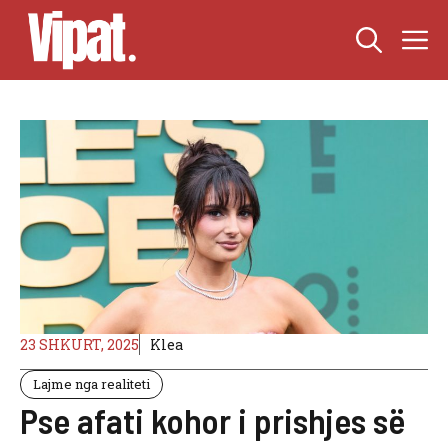
Skip
M
to
content
23 SHKURT, 2025
Klea
Lajme nga realiteti
Pse afati kohor i prishjes së