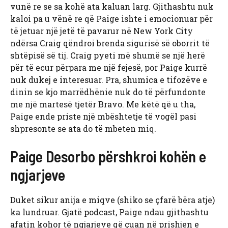
vunë re se sa kohë ata kaluan larg. Gjithashtu nuk
kaloi pa u vënë re që Paige ishte i emocionuar për
të jetuar një jetë të pavarur në New York City
ndërsa Craig qëndroi brenda sigurisë së oborrit të
shtëpisë së tij. Craig pyeti më shumë se një herë
për të ecur përpara me një fejesë, por Paige kurrë
nuk dukej e interesuar. Pra, shumica e tifozëve e
dinin se kjo marrëdhënie nuk do të përfundonte
me një martesë tjetër Bravo. Me këtë që u tha,
Paige ende priste një mbështetje të vogël pasi
shpresonte se ata do të mbeten miq.
Paige Desorbo përshkroi kohën e
ngjarjeve
Duket sikur anija e miqve (shiko se çfarë bëra atje)
ka lundruar. Gjatë podcast, Paige ndau gjithashtu
afatin kohor të ngjarjeve që çuan në prishjen e