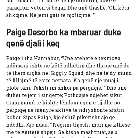
ish i dashuri im ishte në një udhëtim, duke e
paraqitur veten si beqar. Dhe unë thashë: ‘Oh, këtu
shkojmë. Ne jemi gati të njoftojmë. ‘”
Paige Desorbo ka mbaruar duke
qenë djali i keq
Paige i tha Hannahut, “Unë atëherë e texmova
ndërsa ai ishte në këtë udhëtim dhe tha që unë do
të them diçka në ‘Giggly Squad’ dhe ne të dy mund
të fillojmë të ecim përpara. Ka qenë një muaj i
plotë tani. Teksti im shkoi pa përgjigje. ” Dhe unë
duhet të jem i sinqertë; Pothuajse ndjehet sikur
Craig mund të kishte lënduar egon e tij dhe po
përpiqej në mënyrë aktive të ndryshonte afatin
kohor. Sipas Paige, kjo është pikërisht ajo që
ndodhi. Ajo ndau, “Tregimi thjesht mori një kthesë
me të vërtetë shpejt. Se kisha mashtruar, se u