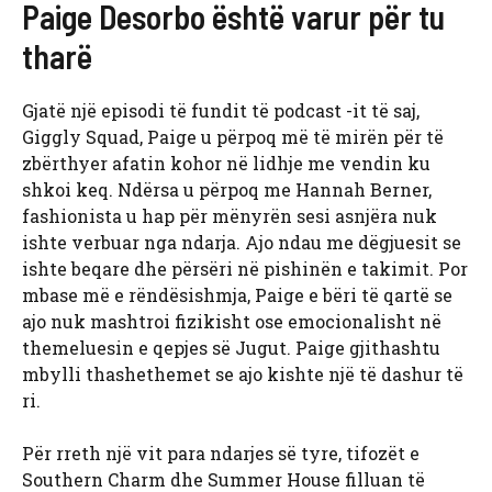
Paige Desorbo është varur për tu
tharë
Gjatë një episodi të fundit të podcast -it të saj,
Giggly Squad, Paige u përpoq më të mirën për të
zbërthyer afatin kohor në lidhje me vendin ku
shkoi keq. Ndërsa u përpoq me Hannah Berner,
fashionista u hap për mënyrën sesi asnjëra nuk
ishte verbuar nga ndarja. Ajo ndau me dëgjuesit se
ishte beqare dhe përsëri në pishinën e takimit. Por
mbase më e rëndësishmja, Paige e bëri të qartë se
ajo nuk mashtroi fizikisht ose emocionalisht në
themeluesin e qepjes së Jugut. Paige gjithashtu
mbylli thashethemet se ajo kishte një të dashur të
ri.
Për rreth një vit para ndarjes së tyre, tifozët e
Southern Charm dhe Summer House filluan të