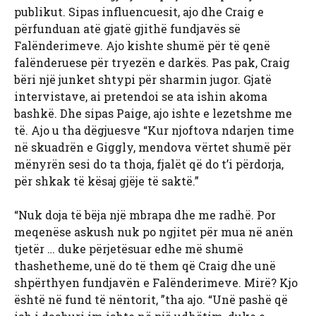
publikut. Sipas influencuesit, ajo dhe Craig e
përfunduan atë gjatë gjithë fundjavës së
Falënderimeve. Ajo kishte shumë për të qenë
falënderuese për tryezën e darkës. Pas pak, Craig
bëri një junket shtypi për sharmin jugor. Gjatë
intervistave, ai pretendoi se ata ishin akoma
bashkë. Dhe sipas Paige, ajo ishte e lezetshme me
të. Ajo u tha dëgjuesve “Kur njoftova ndarjen time
në skuadrën e Giggly, mendova vërtet shumë për
mënyrën sesi do ta thoja, fjalët që do t’i përdorja,
për shkak të kësaj gjëje të saktë.”
“Nuk doja të bëja një mbrapa dhe me radhë. Por
meqenëse askush nuk po ngjitet për mua në anën
tjetër … duke përjetësuar edhe më shumë
thashetheme, unë do të them që Craig dhe unë
shpërthyen fundjavën e Falënderimeve. Mirë? Kjo
është në fund të nëntorit, ”tha ajo. “Unë pashë që