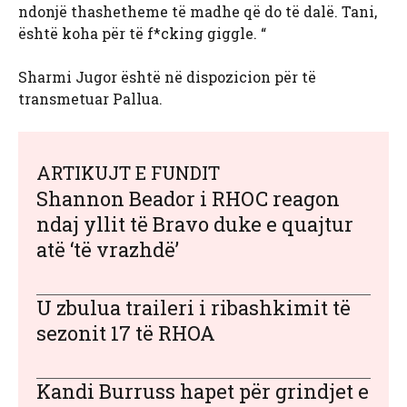
ndonjë thashetheme të madhe që do të dalë. Tani,
është koha për të f*cking giggle. “
Sharmi Jugor është në dispozicion për të
transmetuar Pallua.
ARTIKUJT E FUNDIT
Shannon Beador i RHOC reagon
ndaj yllit të Bravo duke e quajtur
atë ‘të vrazhdë’
U zbulua traileri i ribashkimit të
sezonit 17 të RHOA
Kandi Burruss hapet për grindjet e