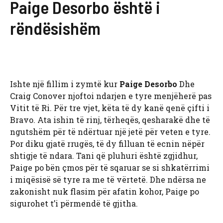
Paige Desorbo është i
rëndësishëm
Ishte një fillim i zymtë kur
Paige Desorbo
Dhe
Craig Conover njoftoi ndarjen e tyre menjëherë pas
Vitit të Ri. Për tre vjet, këta të dy kanë qenë çifti i
Bravo. Ata ishin të rinj, tërheqës, qesharakë dhe të
ngutshëm për të ndërtuar një jetë për veten e tyre.
Por diku gjatë rrugës, të dy filluan të ecnin nëpër
shtigje të ndara. Tani që pluhuri është zgjidhur,
Paige po bën çmos për të sqaruar se si shkatërrimi
i miqësisë së tyre ra me të vërtetë. Dhe ndërsa ne
zakonisht nuk flasim për afatin kohor, Paige po
sigurohet t’i përmendë të gjitha.