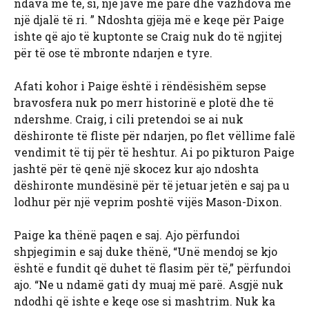
ndava me të, si, një javë më parë dhe vazhdova me
një djalë të ri. ” Ndoshta gjëja më e keqe për Paige
ishte që ajo të kuptonte se Craig nuk do të ngjitej
për të ose të mbronte ndarjen e tyre.
Afati kohor i Paige është i rëndësishëm sepse
bravosfera nuk po merr historinë e plotë dhe të
ndershme. Craig, i cili pretendoi se ai nuk
dëshironte të fliste për ndarjen, po flet vëllime falë
vendimit të tij për të heshtur. Ai po pikturon Paige
jashtë për të qenë një skocez kur ajo ndoshta
dëshironte mundësinë për të jetuar jetën e saj pa u
lodhur për një veprim poshtë vijës Mason-Dixon.
Paige ka thënë paqen e saj. Ajo përfundoi
shpjegimin e saj duke thënë, “Unë mendoj se kjo
është e fundit që duhet të flasim për të,” përfundoi
ajo. “Ne u ndamë gati dy muaj më parë. Asgjë nuk
ndodhi që ishte e keqe ose si mashtrim. Nuk ka