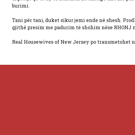
burimi.
Tani për tani, duket sikur jemi ende në shesh. Prodh
gjithë presim me padurim të shohim nëse RHONJ mu
Real Housewives of New Jersey po transmetohet n