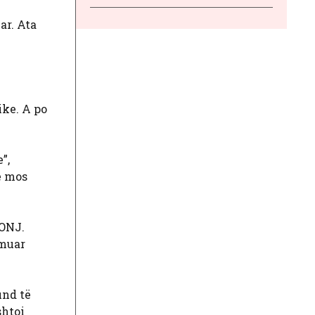
ar. Ata
ike. A po
”,
ë mos
HONJ.
rmuar
und të
shtoi