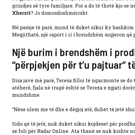
grindjes së tyre familjare. Por a do të thotë kjo se 
Xhersit
? Jo domosdoshmërisht.
Në pamje të parë, mund të duket sikur ky bashkim f
Megjithatë, një raport i ri i brendshëm sugjeron që
Një burim i brendshëm i pro
“përpjekjen për t’u pajtuar” 
Disa javë më parë, Teresa filloi të ngacmonte se do
atëherë, fjala në rrugë është se Tereza e zgjati dor
mundshme.
“Nëse ulem me të dhe e dëgjoj atë, duhet të jetë shu
Sido që të jetë, nuk duket sikur kujdeset për prod
se foli për Radar Online. Ata thanë se nuk kishte n