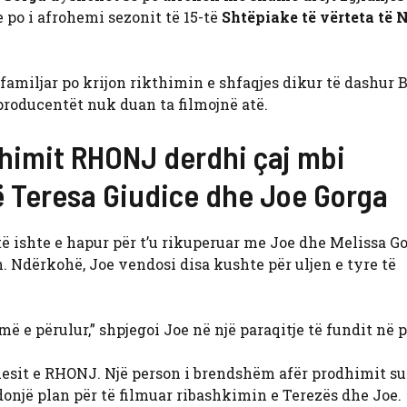
ne po i afrohemi sezonit të 15-të
Shtëpiake të vërteta të 
amiljar po krijon rikthimin e shfaqjes dikur të dashur 
 producentët nuk duan ta filmojnë atë.
dhimit RHONJ derdhi çaj mbi
të Teresa Giudice dhe Joe Gorga
 të ishte e hapur për t’u rikuperuar me Joe dhe Melissa G
ën. Ndërkohë, Joe vendosi disa kushte për uljen e tyre të
më e përulur,” shpjegoi Joe në një paraqitje të fundit në 
huesit e RHONJ. Një person i brendshëm afër prodhimit s
donjë plan për të filmuar ribashkimin e Terezës dhe Joe.