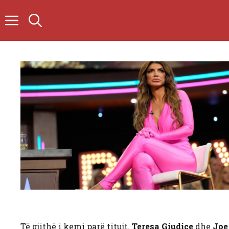
Skip
to
content
Të gjithë i kemi parë titujt.
Teresa Giudice
dhe
Joe