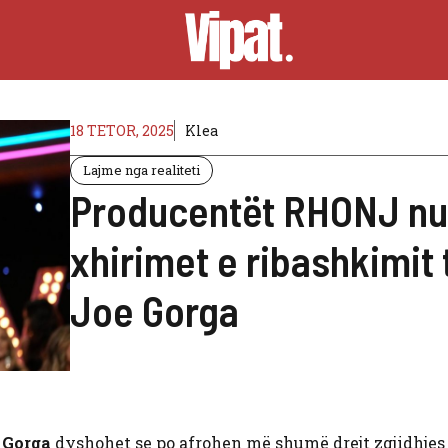
18 TETOR, 2025
Klea
Lajme nga realiteti
Producentët RHONJ nuk 
xhirimet e ribashkimit
Joe Gorga
 Gorga
dyshohet se po afrohen më shumë drejt zgjidhjes