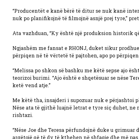
“Producentët e kanë bërë të ditur se nuk kanë intere
nuk po planifikojnë të filmojnë asnjë prej tyre,” pr
Ata vazhduan, “Ky është një produksion historik që 
Ngjashëm me fansat e RHONJ, duket sikur prodhuesi
përpiqen në të vërtetë të pajtohen, apo po përpiqen
“Melissa po shkon së bashku me këtë sepse ajo është
teorizoi burimi. “Ajo është e shqetësuar se nëse Te
ketë vend atje.”
Me këtë tha, insajderi i supozuar nuk e përjashtoi
Nëse ata të gjithë luajnë letrat e tyre siç duhet,
rishtazi.
“Nëse Joe dhe Teresa përfundojnë duke u grimuar d
argëtojë që të dy të kthehen në shfaqje dhe më pas 