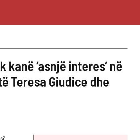
kanë ‘asnjë interes’ në
 të Teresa Giudice dhe
 së