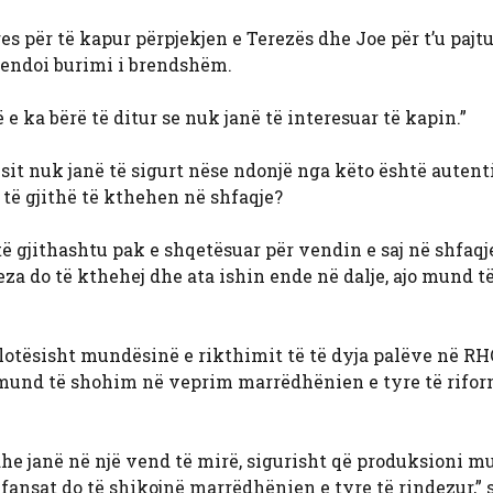
s për të kapur përpjekjen e Terezës dhe Joe për t’u pajtu
etendoi burimi i brendshëm.
e ka bërë të ditur se nuk janë të interesuar të kapin.”
t nuk janë të sigurt nëse ndonjë nga këto është autent
 të gjithë të kthehen në shfaqje?
 gjithashtu pak e shqetësuar për vendin e saj në shfaqje
reza do të kthehej dhe ata ishin ende në dalje, ajo mund t
 plotësisht mundësinë e rikthimit të të dyja palëve në R
 ne mund të shohim në veprim marrëdhënien e tyre të rifo
he janë në një vend të mirë, sigurisht që produksioni m
fansat do të shikojnë marrëdhënien e tyre të rindezur,” 