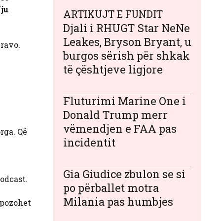
Nju
ARTIKUJT E FUNDIT
Djali i RHUGT Star NeNe
Leakes, Bryson Bryant, u
Bravo.
burgos sërish për shkak
të çështjeve ligjore
Fluturimi Marine One i
Donald Trump merr
vëmendjen e FAA pas
orga. Që
incidentit
Gia Giudice zbulon se si
podcast.
po përballet motra
Milania pas humbjes
upozohet