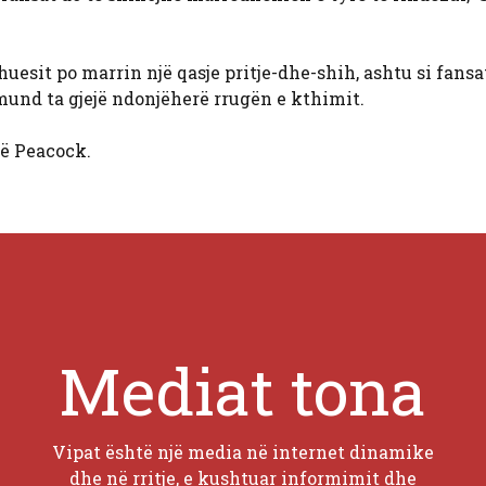
uesit po marrin një qasje pritje-dhe-shih, ashtu si fansa
nd ta gjejë ndonjëherë rrugën e kthimit.
ë Peacock.
Mediat tona
Vipat është një media në internet dinamike
dhe në rritje, e kushtuar informimit dhe