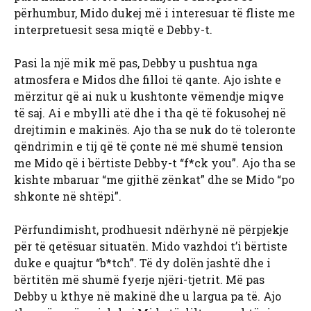
përhumbur, Mido dukej më i interesuar të fliste me
interpretuesit sesa miqtë e Debby-t.
Pasi la një mik më pas, Debby u pushtua nga
atmosfera e Midos dhe filloi të qante. Ajo ishte e
mërzitur që ai nuk u kushtonte vëmendje miqve
të saj. Ai e mbylli atë dhe i tha që të fokusohej në
drejtimin e makinës. Ajo tha se nuk do të toleronte
qëndrimin e tij që të çonte në më shumë tension
me Mido që i bërtiste Debby-t “f*ck you”. Ajo tha se
kishte mbaruar “me gjithë zënkat” dhe se Mido “po
shkonte në shtëpi”.
Përfundimisht, prodhuesit ndërhynë në përpjekje
për të qetësuar situatën. Mido vazhdoi t’i bërtiste
duke e quajtur “b*tch”. Të dy dolën jashtë dhe i
bërtitën më shumë fyerje njëri-tjetrit. Më pas
Debby u kthye në makinë dhe u largua pa të. Ajo