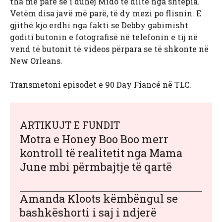
tha më parë se i duhej Mido të dilte nga shtëpia.
Vetëm disa javë më parë, të dy mezi po flisnin. E
gjithë kjo erdhi nga fakti se Debby gabimisht
goditi butonin e fotografisë në telefonin e tij në
vend të butonit të videos përpara se të shkonte në
New Orleans.
Transmetoni episodet e 90 Day Fiancé në TLC.
ARTIKUJT E FUNDIT
Motra e Honey Boo Boo merr
kontroll të realitetit nga Mama
June mbi përmbajtje të qartë
Amanda Kloots këmbëngul se
bashkëshorti i saj i ndjerë