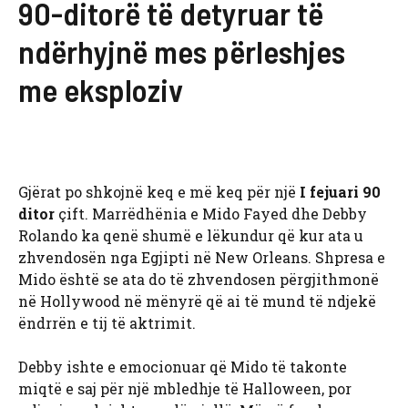
90-ditorë të detyruar të
ndërhyjnë mes përleshjes
me eksploziv
Gjërat po shkojnë keq e më keq për një
I fejuari 90
ditor
çift. Marrëdhënia e Mido Fayed dhe Debby
Rolando ka qenë shumë e lëkundur që kur ata u
zhvendosën nga Egjipti në New Orleans. Shpresa e
Mido është se ata do të zhvendosen përgjithmonë
në Hollywood në mënyrë që ai të mund të ndjekë
ëndrrën e tij të aktrimit.
Debby ishte e emocionuar që Mido të takonte
miqtë e saj për një mbledhje të Halloween, por