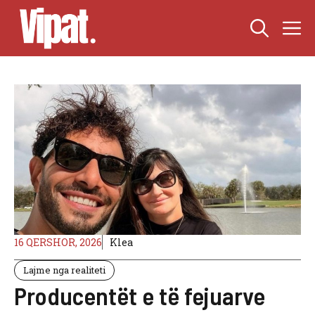
Skip
M
to
content
16 QERSHOR, 2026
Klea
Lajme nga realiteti
Producentët e të fejuarve