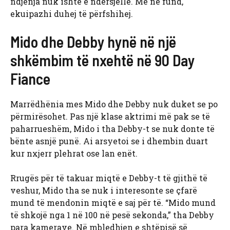
ndjenja nuk ishte e ndërsjellë. Më në fund,
ekuipazhi duhej të përfshihej.
Mido dhe Debby hynë në një
shkëmbim të nxehtë në 90 Day
Fiance
Marrëdhënia mes Mido dhe Debby nuk duket se po
përmirësohet. Pas një klase aktrimi më pak se të
paharrueshëm, Mido i tha Debby-t se nuk donte të
bënte asnjë punë. Ai arsyetoi se i dhembin duart
kur nxjerr plehrat ose lan enët.
Rrugës për të takuar miqtë e Debby-t të gjithë të
veshur, Mido tha se nuk i interesonte se çfarë
mund të mendonin miqtë e saj për të. “Mido mund
të shkojë nga 1 në 100 në pesë sekonda,” tha Debby
para kamerave. Në mbledhjen e shtëpisë së