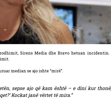
rodhimit, Sirens Media dhe Bravo hetuan incidentin. 
imit.
uruar median se ajo ishte “mirë”.
etën, sepse ajo që kam është – e dini kur thonë,
et?’ Kockat janë vërtet të mira.”