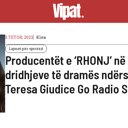
5 TETOR, 2023
Klea
Lajmet për njerëzit
Producentët e ‘RHONJ’ n
dridhjeve të dramës ndër
Teresa Giudice Go Radio S