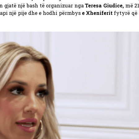
n gjatë një bash të organizuar nga
Teresa Giudice,
më 21
“kapi një pije dhe e hodhi përmbys
e Xheniferit
fytyrë që 