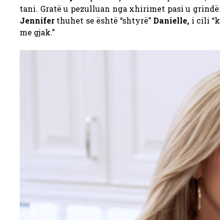
tani. Gratë u pezulluan nga xhirimet pasi u grindë
Jennifer
thuhet se është “shtyrë”
Danielle,
i cili 
me gjak.”