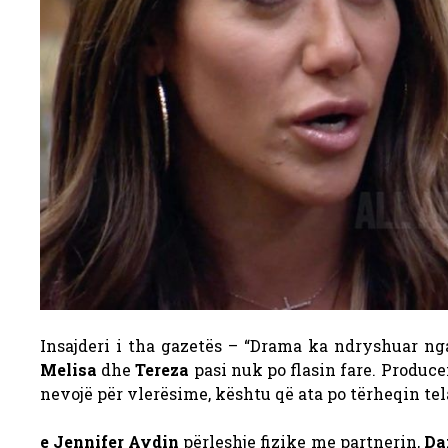
Insajderi i tha gazetës – “Drama ka ndryshuar ng
Melisa
dhe
Tereza
pasi nuk po flasin fare. Produce
nevojë për vlerësime, kështu që ata po tërheqin tela
e Jennifer Aydin
përleshje fizike me partnerin,
Da