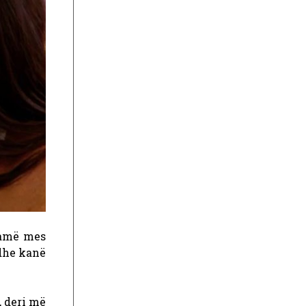
ramë mes
 dhe kanë
 deri më