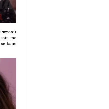
ë sezonit
flasin me
t se kanë