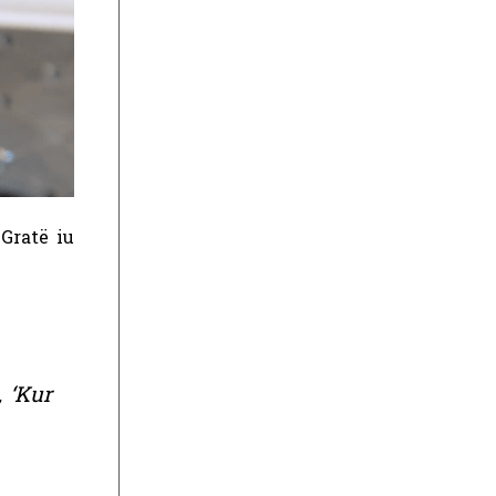
Gratë iu
 ‘Kur