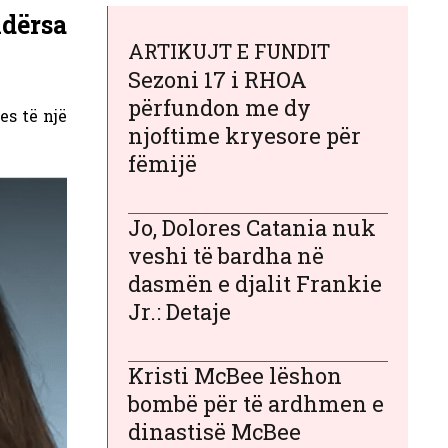
dërsa
ARTIKUJT E FUNDIT
Sezoni 17 i RHOA
përfundon me dy
es të një
njoftime kryesore për
fëmijë
Jo, Dolores Catania nuk
veshi të bardha në
dasmën e djalit Frankie
Jr.: Detaje
Kristi McBee lëshon
bombë për të ardhmen e
dinastisë McBee