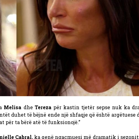
a
Melisa
dhe
Tereza
për kastin tjetër sepse nuk ka d
ntët duhet të bëjnë ende një shfaqje që është argëtuese
t për ta bërë atë të funksionojë.”
nielle Cabral,
ka qenë ngacmuesi më dramatik i sezonit,