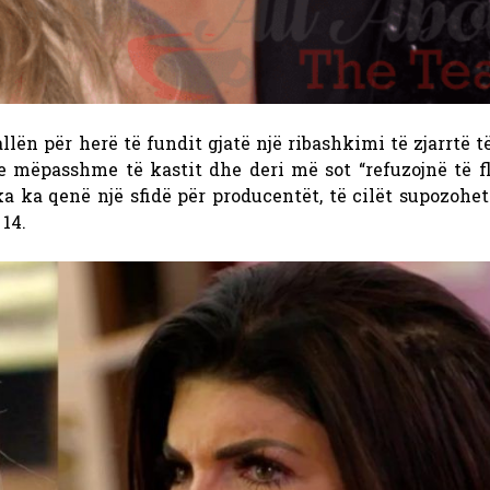
ballën për herë të fundit gjatë një ribashkimi të zjarrtë t
et e mëpasshme të kastit dhe deri më sot “refuzojnë të 
ka ka qenë një sfidë për producentët, të cilët supozohe
14.