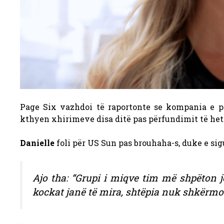
Page Six vazhdoi të raportonte se kompania e p
kthyen xhirimeve disa ditë pas përfundimit të het
Danielle
foli për US Sun pas brouhaha-s, duke e sig
Ajo tha: “Grupi i miqve tim më shpëton j
kockat janë të mira, shtëpia nuk shkërmoq