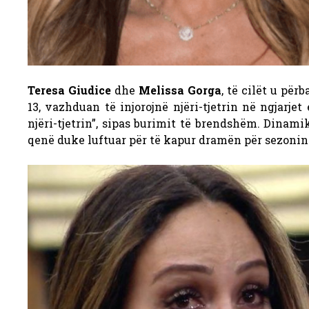
Teresa Giudice
dhe
Melissa Gorga
, të cilët u për
13, vazhduan të injorojnë njëri-tjetrin në ngjarj
njëri-tjetrin”, sipas burimit të brendshëm. Dinami
qenë duke luftuar për të kapur dramën për sezonin 