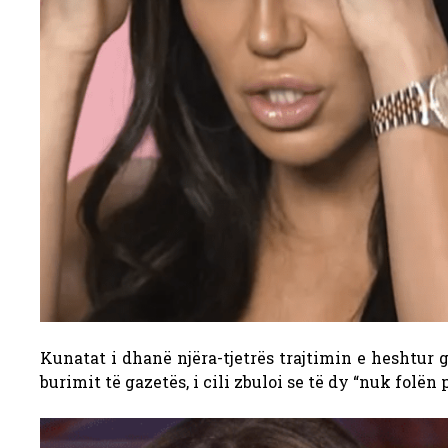
Kunatat i dhanë njëra-tjetrës trajtimin e heshtur g
burimit të gazetës, i cili zbuloi se të dy “nuk folën 