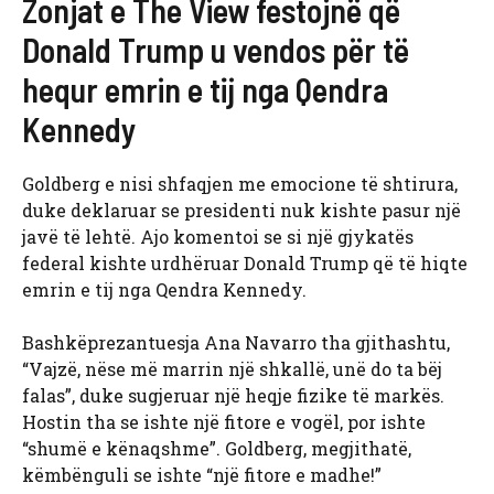
Zonjat e The View festojnë që
Donald Trump u vendos për të
hequr emrin e tij nga Qendra
Kennedy
Goldberg e nisi shfaqjen me emocione të shtirura,
duke deklaruar se presidenti nuk kishte pasur një
javë të lehtë. Ajo komentoi se si një gjykatës
federal kishte urdhëruar Donald Trump që të hiqte
emrin e tij nga Qendra Kennedy.
Bashkëprezantuesja Ana Navarro tha gjithashtu,
“Vajzë, nëse më marrin një shkallë, unë do ta bëj
falas”, duke sugjeruar një heqje fizike të markës.
Hostin tha se ishte një fitore e vogël, por ishte
“shumë e kënaqshme”. Goldberg, megjithatë,
këmbënguli se ishte “një fitore e madhe!”