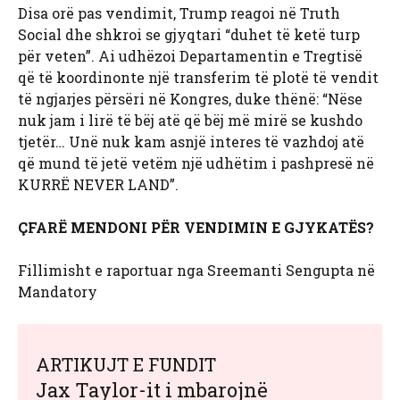
Disa orë pas vendimit, Trump reagoi në Truth
Social dhe shkroi se gjyqtari “duhet të ketë turp
për veten”. Ai udhëzoi Departamentin e Tregtisë
që të koordinonte një transferim të plotë të vendit
të ngjarjes përsëri në Kongres, duke thënë: “Nëse
nuk jam i lirë të bëj atë që bëj më mirë se kushdo
tjetër… Unë nuk kam asnjë interes të vazhdoj atë
që mund të jetë vetëm një udhëtim i pashpresë në
KURRË NEVER LAND”.
ÇFARË MENDONI PËR VENDIMIN E GJYKATËS?
Fillimisht e raportuar nga Sreemanti Sengupta në
Mandatory
ARTIKUJT E FUNDIT
Jax Taylor-it i mbarojnë