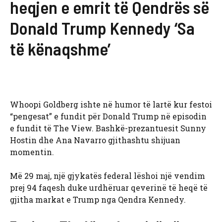
heqjen e emrit të Qendrës së
Donald Trump Kennedy ‘Sa
të kënaqshme’
Whoopi Goldberg ishte në humor të lartë kur festoi
“pengesat” e fundit për Donald Trump në episodin
e fundit të The View. Bashkë-prezantuesit Sunny
Hostin dhe Ana Navarro gjithashtu shijuan
momentin.
Më 29 maj, një gjykatës federal lëshoi ​​një vendim
prej 94 faqesh duke urdhëruar qeverinë të heqë të
gjitha markat e Trump nga Qendra Kennedy.