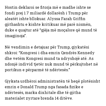
Hostin deklaroi se fitorja më e madhe ishte se
fondi prej 1.7 miliardë dollarësh i Trump për
aleatët ishte bllokuar. Alyssa Farah Griffin
gjithashtu e kishte kritikuar më parë nismën,
duke e quajtur atë “gjëja më moçalore që mund të
imagjinoja”.
Në vendimin e detajuar për Trump, gjykatësi
shkroi: “Kongresi i dha emrin Qendrës Kennedy
dhe vetëm Kongresi mund ta ndryshojë atë. As
ndonjë individ tjetër nuk mund të përkujtohet në
portikun e përparmë të ndërtesës.”
Gjykata urdhëroi administratën të heqë plotësisht
emrin e Donald Trump nga fasada fizike e
ndërtesës, marka dixhitale dhe të gjitha
materialet zyrtare brenda 14 ditëve.