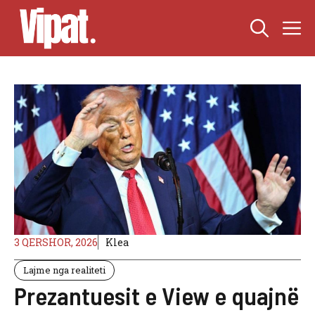
Skip
M
to
content
3 QERSHOR, 2026
Klea
Lajme nga realiteti
Prezantuesit e View e quajnë