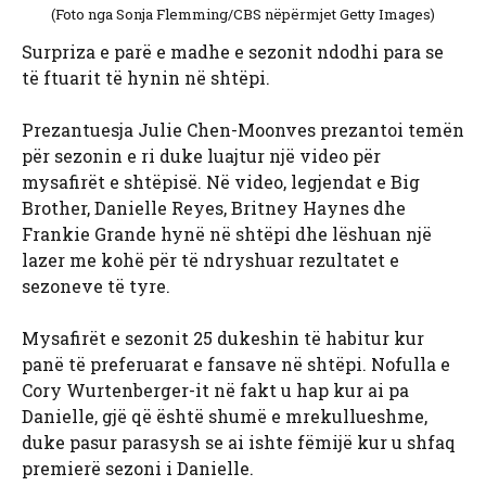
(Foto nga Sonja Flemming/CBS nëpërmjet Getty Images)
Surpriza e parë e madhe e sezonit ndodhi para se
të ftuarit të hynin në shtëpi.
Prezantuesja Julie Chen-Moonves prezantoi temën
për sezonin e ri duke luajtur një video për
mysafirët e shtëpisë. Në video, legjendat e Big
Brother, Danielle Reyes, Britney Haynes dhe
Frankie Grande hynë në shtëpi dhe lëshuan një
lazer me kohë për të ndryshuar rezultatet e
sezoneve të tyre.
Mysafirët e sezonit 25 dukeshin të habitur kur
panë të preferuarat e fansave në shtëpi. Nofulla e
Cory Wurtenberger-it në fakt u hap kur ai pa
Danielle, gjë që është shumë e mrekullueshme,
duke pasur parasysh se ai ishte fëmijë kur u shfaq
premierë sezoni i Danielle.