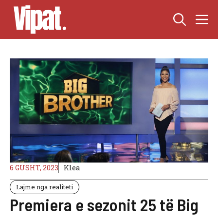
Skip
M
to
content
6 GUSHT, 2023
Klea
Lajme nga realiteti
Premiera e sezonit 25 të Big