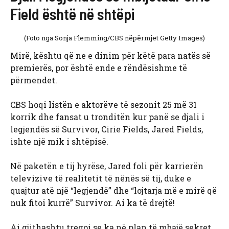
Field është në shtëpi
(Foto nga Sonja Flemming/CBS nëpërmjet Getty Images)
Mirë, kështu që ne e dinim për këtë para natës së
premierës, por është ende e rëndësishme të
përmendet.
CBS hoqi listën e aktorëve të sezonit 25 më 31
korrik dhe fansat u tronditën kur panë se djali i
legjendës së Survivor, Cirie Fields, Jared Fields,
ishte një mik i shtëpisë.
Në paketën e tij hyrëse, Jared foli për karrierën
televizive të realitetit të nënës së tij, duke e
quajtur atë një “legjendë” dhe “lojtarja më e mirë që
nuk fitoi kurrë” Survivor. Ai ka të drejtë!
Ai gjithashtu tregoi se ka në plan të mbajë sekret