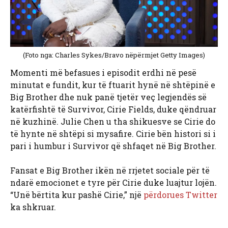
(Foto nga: Charles Sykes/Bravo nëpërmjet Getty Images)
Momenti më befasues i episodit erdhi në pesë
minutat e fundit, kur të ftuarit hynë në shtëpinë e
Big Brother dhe nuk panë tjetër veç legjendës së
katërfishtë të Survivor, Cirie Fields, duke qëndruar
në kuzhinë. Julie Chen u tha shikuesve se Cirie do
të hynte në shtëpi si mysafire. Cirie bën histori si i
pari i humbur i Survivor që shfaqet në Big Brother.
Fansat e Big Brother ikën në rrjetet sociale për të
ndarë emocionet e tyre për Cirie duke luajtur lojën.
“Unë bërtita kur pashë Cirie,” një
përdorues Twitter
ka shkruar.