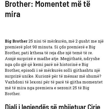
Brother: Momentet më të
mira
Big Brother
25 nisi të mërkurën, më 2 gusht me një
premierë plot 90 minuta. Si çdo premierë e Big
Brother, pati kthesa të reja dhe një temë të re.
Asnjë surprizë e madhe atje. Megjithatë, ndryshe
nga çdo gjë që kemi parë në historinë e Big
Brother, episodi i së mërkurës solli gjithashtu një
surprizë unike. Kuriozë për të mësuar më shumë?
Vazhdoni të lexoni për të parë të gjitha momentet
më të mira nga premiera e sezonit 25 të Big
Brother.
Djali i legjendës së mbijetuar Cirie