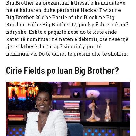
Big Brother ka prezantuar kthesat e kandidatëve
në të kaluarën, duke përfshirë Hacker Twist në
Big Brother 20 dhe Battle of the Block në Big
Brother 16 dhe Big Brother 17, por ky është pak më
ndryshe. Është e paqartë nëse do të ketë ende
katër të nominuar në natën e dëbimit, ose nëse një
tjetër kthesë do t’u japë siguri dy prej të
nominuarve. Do të duhet të presim dhe të shohim.
Cirie Fields po luan Big Brother?