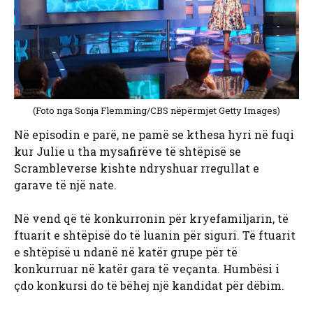
(Foto nga Sonja Flemming/CBS nëpërmjet Getty Images)
Në episodin e parë, ne pamë se kthesa hyri në fuqi
kur Julie u tha mysafirëve të shtëpisë se
Scrambleverse kishte ndryshuar rregullat e
garave të një nate.
Në vend që të konkurronin për kryefamiljarin, të
ftuarit e shtëpisë do të luanin për siguri. Të ftuarit
e shtëpisë u ndanë në katër grupe për të
konkurruar në katër gara të veçanta. Humbësi i
çdo konkursi do të bëhej një kandidat për dëbim.