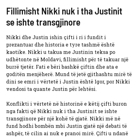
Fillimisht Nikki nuk i tha Justinit
se ishte transgjinore
Nikki dhe Justin ishin çifti i ri i fundit i
prezantuar dhe historia e tyre tashmë është
kaotike. Nikki u takua me Justinin teksa po
udhëtonte në Moldavi, fillimisht për të takuar një
burrë tjetër. Fati e bëri bashkë çiftin dhe ata e
goditën menjëherë. Mund të jetë gjithashtu mirë të
dini se emri i vërtetë i Justin është Igor, por Nikki
vendosi ta quante Justin për lehtësi.
Konflikti i vërtetë në historinë e këtij çifti buron
nga fakti që Nikki nuk i tha Justinit se ishte
transgjinore për një kohë të gjatë. Nikki më në
fund hodhi bombën mbi Justin gjatë një debati të
ashpër, të cilin ai nuk e pranoi mirë. Çifti u ndanë