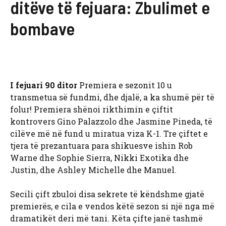
ditëve të fejuara: Zbulimet e
bombave
I fejuari 90 ditor
Premiera e sezonit 10 u
transmetua së fundmi, dhe djalë, a ka shumë për të
folur! Premiera shënoi rikthimin e çiftit
kontrovers Gino Palazzolo dhe Jasmine Pineda, të
cilëve më në fund u miratua viza K-1. Tre çiftet e
tjera të prezantuara para shikuesve ishin Rob
Warne dhe Sophie Sierra, Nikki Exotika dhe
Justin, dhe Ashley Michelle dhe Manuel.
Secili çift zbuloi disa sekrete të këndshme gjatë
premierës, e cila e vendos këtë sezon si një nga më
dramatikët deri më tani. Këta çifte janë tashmë