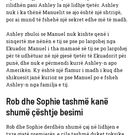
rilidhën pasi Ashley la një lidhje tjetër. Ashley
nuk i ka thënë Manuelit se ajo është një shtrigë,
por ai mund të fshehë një sekret edhe më të madh.
Ashley zbuloi se Manuel nuk kishte qenë i
sinqertë me nënën e tij se pse po largohej nga
Ekuador. Manuel i tha mamasë së tij se po largohej
për të udhëtuar në një pjesë tjetër të Ekuadorit për
punë, dhe nuk e përmendi kurrë Ashley-n apo
Amerikën. Ky është një flamur i madh i kuq dhe
shikuesit janë kurioz se pse Manuel po e fsheh
Ashley-n nga familja e tij.
Rob dhe Sophie tashmë kanë
shumë çështje besimi
Rob dhe Sophie derdhën shumë çaj në lidhjen e
tyre gjatë premierës, e cila tashmë duket toksike.