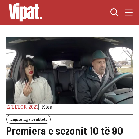
Skip
M
to
content
12 TETOR, 2023
Klea
Lajme nga realiteti
Premiera e sezonit 10 të 90