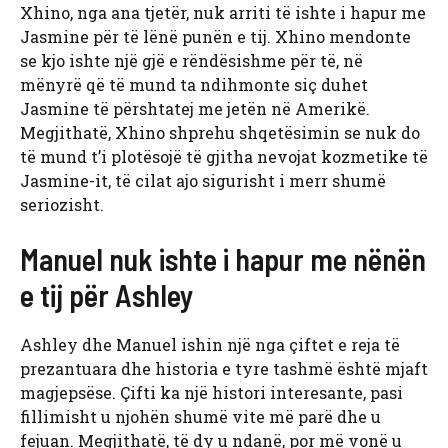
Xhino, nga ana tjetër, nuk arriti të ishte i hapur me
Jasmine për të lënë punën e tij. Xhino mendonte
se kjo ishte një gjë e rëndësishme për të, në
mënyrë që të mund ta ndihmonte siç duhet
Jasmine të përshtatej me jetën në Amerikë.
Megjithatë, Xhino shprehu shqetësimin se nuk do
të mund t’i plotësojë të gjitha nevojat kozmetike të
Jasmine-it, të cilat ajo sigurisht i merr shumë
seriozisht.
Manuel nuk ishte i hapur me nënën
e tij për Ashley
Ashley dhe Manuel ishin një nga çiftet e reja të
prezantuara dhe historia e tyre tashmë është mjaft
magjepsëse. Çifti ka një histori interesante, pasi
fillimisht u njohën shumë vite më parë dhe u
fejuan. Megjithatë, të dy u ndanë, por më vonë u