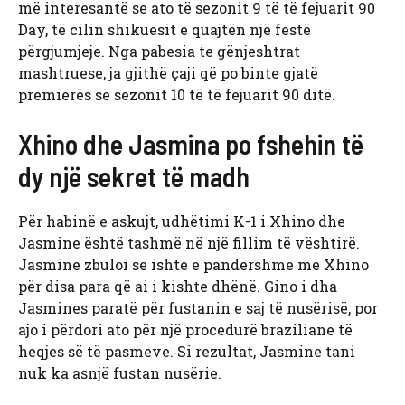
më interesantë se ato të sezonit 9 të të fejuarit 90
Day, të cilin shikuesit e quajtën një festë
përgjumjeje. Nga pabesia te gënjeshtrat
mashtruese, ja gjithë çaji që po binte gjatë
premierës së sezonit 10 të të fejuarit 90 ditë.
Xhino dhe Jasmina po fshehin të
dy një sekret të madh
Për habinë e askujt, udhëtimi K-1 i Xhino dhe
Jasmine është tashmë në një fillim të vështirë.
Jasmine zbuloi se ishte e pandershme me Xhino
për disa para që ai i kishte dhënë. Gino i dha
Jasmines paratë për fustanin e saj të nusërisë, por
ajo i përdori ato për një procedurë braziliane të
heqjes së të pasmeve. Si rezultat, Jasmine tani
nuk ka asnjë fustan nusërie.