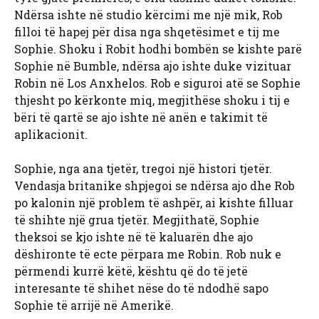
Ndërsa ishte në studio kërcimi me një mik, Rob
filloi të hapej për disa nga shqetësimet e tij me
Sophie. Shoku i Robit hodhi bombën se kishte parë
Sophie në Bumble, ndërsa ajo ishte duke vizituar
Robin në Los Anxhelos. Rob e siguroi atë se Sophie
thjesht po kërkonte miq, megjithëse shoku i tij e
bëri të qartë se ajo ishte në anën e takimit të
aplikacionit.
Sophie, nga ana tjetër, tregoi një histori tjetër.
Vendasja britanike shpjegoi se ndërsa ajo dhe Rob
po kalonin një problem të ashpër, ai kishte filluar
të shihte një grua tjetër. Megjithatë, Sophie
theksoi se kjo ishte në të kaluarën dhe ajo
dëshironte të ecte përpara me Robin. Rob nuk e
përmendi kurrë këtë, kështu që do të jetë
interesante të shihet nëse do të ndodhë sapo
Sophie të arrijë në Amerikë.