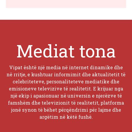
Mediat tona
Vipat është një media në internet dinamike dhe
në rritje, e kushtuar informimit dhe aktualitetit të
celebriteteve, personaliteteve mediatike dhe
emisioneve televizive të realitetit. E krijuar nga
një ekip i apasionuar në universin e njerëzve të
famshëm dhe televizionit të realitetit, platforma
jonë synon të bëhet përqëndrimi për lajme dhe
argëtim në këtë fushë.