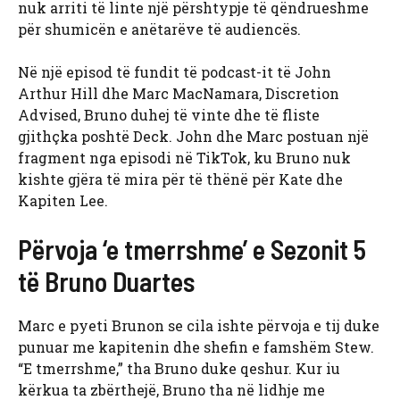
nuk arriti të linte një përshtypje të qëndrueshme
për shumicën e anëtarëve të audiencës.
Në një episod të fundit të podcast-it të John
Arthur Hill dhe Marc MacNamara, Discretion
Advised, Bruno duhej të vinte dhe të fliste
gjithçka poshtë Deck. John dhe Marc postuan një
fragment nga episodi në TikTok, ku Bruno nuk
kishte gjëra të mira për të thënë për Kate dhe
Kapiten Lee.
Përvoja ‘e tmerrshme’ e Sezonit 5
të Bruno Duartes
Marc e pyeti Brunon se cila ishte përvoja e tij duke
punuar me kapitenin dhe shefin e famshëm Stew.
“E tmerrshme,” tha Bruno duke qeshur. Kur iu
kërkua ta zbërthejë, Bruno tha në lidhje me