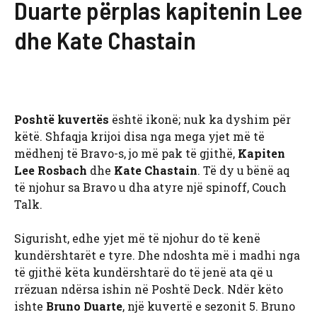
Duarte përplas kapitenin Lee
dhe Kate Chastain
Poshtë kuvertës
është ikonë; nuk ka dyshim për
këtë. Shfaqja krijoi disa nga mega yjet më të
mëdhenj të Bravo-s, jo më pak të gjithë,
Kapiten
Lee Rosbach
dhe
Kate Chastain
. Të dy u bënë aq
të njohur sa Bravo u dha atyre një spinoff, Couch
Talk.
Sigurisht, edhe yjet më të njohur do të kenë
kundërshtarët e tyre. Dhe ndoshta më i madhi nga
të gjithë këta kundërshtarë do të jenë ata që u
rrëzuan ndërsa ishin në Poshtë Deck. Ndër këto
ishte
Bruno Duarte
, një kuvertë e sezonit 5. Bruno