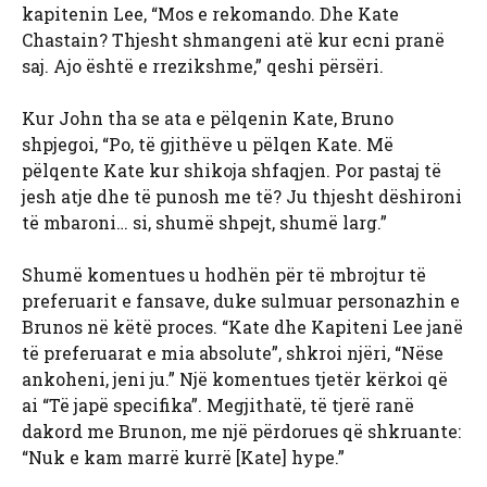
kapitenin Lee, “Mos e rekomando. Dhe Kate
Chastain? Thjesht shmangeni atë kur ecni pranë
saj. Ajo është e rrezikshme,” qeshi përsëri.
Kur John tha se ata e pëlqenin Kate, Bruno
shpjegoi, “Po, të gjithëve u pëlqen Kate. Më
pëlqente Kate kur shikoja shfaqjen. Por pastaj të
jesh atje dhe të punosh me të? Ju thjesht dëshironi
të mbaroni… si, shumë shpejt, shumë larg.”
Shumë komentues u hodhën për të mbrojtur të
preferuarit e fansave, duke sulmuar personazhin e
Brunos në këtë proces. “Kate dhe Kapiteni Lee janë
të preferuarat e mia absolute”, shkroi njëri, “Nëse
ankoheni, jeni ju.” Një komentues tjetër kërkoi që
ai “Të japë specifika”. Megjithatë, të tjerë ranë
dakord me Brunon, me një përdorues që shkruante:
“Nuk e kam marrë kurrë [Kate] hype.”