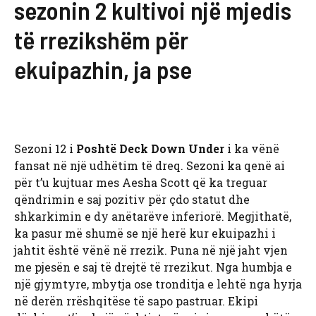
sezonin 2 kultivoi një mjedis
të rrezikshëm për
ekuipazhin, ja pse
Sezoni 12 i
Poshtë Deck Down Under
i ka vënë
fansat në një udhëtim të dreq. Sezoni ka qenë ai
për t’u kujtuar mes Aesha Scott që ka treguar
qëndrimin e saj pozitiv për çdo statut dhe
shkarkimin e dy anëtarëve inferiorë. Megjithatë,
ka pasur më shumë se një herë kur ekuipazhi i
jahtit është vënë në rrezik. Puna në një jaht vjen
me pjesën e saj të drejtë të rrezikut. Nga humbja e
një gjymtyre, mbytja ose tronditja e lehtë nga hyrja
në derën rrëshqitëse të sapo pastruar. Ekipi