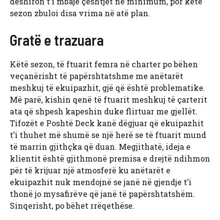
dëshiron t’i mbajë çështjet në minimum, por këtë
sezon zbuloi disa vrima në atë plan.
Gratë e trazuara
Këtë sezon, të ftuarit femra në charter po bëhen
veçanërisht të papërshtatshme me anëtarët
meshkuj të ekuipazhit, gjë që është problematike.
Më parë, kishin qenë të ftuarit meshkuj të çarterit
ata që shpesh kapeshin duke flirtuar me gjellët.
Tifozët e Poshtë Deck kanë dëgjuar që ekuipazhit
t’i thuhet më shumë se një herë se të ftuarit mund
të marrin gjithçka që duan. Megjithatë, ideja e
klientit është gjithmonë premisa e drejtë ndihmon
për të krijuar një atmosferë ku anëtarët e
ekuipazhit nuk mendojnë se janë në gjendje t’i
thonë jo mysafirëve që janë të papërshtatshëm.
Sinqerisht, po bëhet rrëqethëse.