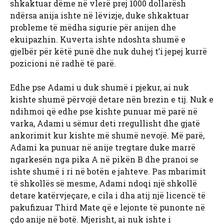
shkaktuar dëme në vlerë prej 1000 dollarësh
ndërsa anija ishte në lëvizje, duke shkaktuar
probleme të mëdha sigurie për anijen dhe
ekuipazhin. Kuverta ishte ndoshta shumë e
gjelbër për këtë punë dhe nuk duhej t’i jepej kurrë
pozicioni në radhë të parë.
Edhe pse Adami u duk shumë i pjekur, ai nuk
kishte shumë përvojë detare nën brezin e tij. Nuk e
ndihmoi që edhe pse kishte punuar më parë në
varka, Adami u sëmur deti rregullisht dhe gjatë
ankorimit kur kishte më shumë nevojë. Më parë,
Adami ka punuar në anije tregtare duke marrë
ngarkesën nga pika A në pikën B dhe pranoi se
ishte shumë i ri në botën e jahteve. Pas mbarimit
të shkollës së mesme, Adami ndoqi një shkollë
detare katërvjeçare, e cila i dha atij një licencë të
pakufizuar Third Mate që e lejonte të punonte në
çdo anije në botë. Mjerisht, ai nuk ishte i