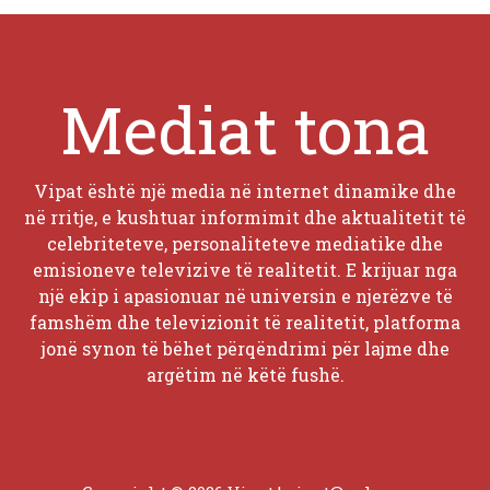
Mediat tona
Vipat është një media në internet dinamike dhe
në rritje, e kushtuar informimit dhe aktualitetit të
celebriteteve, personaliteteve mediatike dhe
emisioneve televizive të realitetit. E krijuar nga
një ekip i apasionuar në universin e njerëzve të
famshëm dhe televizionit të realitetit, platforma
jonë synon të bëhet përqëndrimi për lajme dhe
argëtim në këtë fushë.