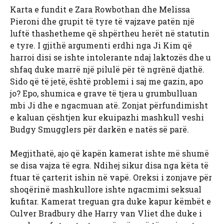
Karta e fundit e Zara Rowbothan dhe Melissa
Pieroni dhe grupit të tyre të vajzave patën një
luftë thashetheme që shpërtheu herët në statutin
e tyre. I gjithë argumenti erdhi nga Ji Kim që
harroi disi se ishte intolerante ndaj laktozës dhe u
shfaq duke marrë një pilulë për të ngrënë djathë.
Sido që të jetë, është problemi i saj me gazin, apo
jo? Epo, shumica e grave të tjera u grumbulluan
mbi Ji dhe e ngacmuan atë. Zonjat përfundimisht
e kaluan çështjen kur ekuipazhi mashkull veshi
Budgy Smugglers për darkën e natës së parë.
Megjithatë, ajo që kapën kamerat ishte më shumë
se disa vajza të egra. Ndihej sikur disa nga këta të
ftuar të çarterit ishin në vapë. Oreksi i zonjave për
shoqërinë mashkullore ishte ngacmimi seksual
kufitar. Kamerat treguan gra duke kapur këmbët e
Culver Bradbury dhe Harry van Vliet dhe duke i