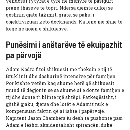
vendosur fytyrat e tyre në mënyrë të pasigurt
pranë thasëve të topit. Ndërsa djemtë dukej se
qeshnin gjatë takimit, gratë, së paku, i
objektivizuan këto deckhands. Ka lënë një shije të
keqe në gojën e shikuesve.
Punësimi i anëtarëve të ekuipazhit
pa përvojë
Adam Kodra fitoi shikuesit me theksin e tij të
Bruklinit dhe dashurinë intensive për familjen.
Por kishte vetëm kaq shumë herë që shikuesit
mund të dëgjonin se sa shumë ai e donte familjen e
tij dhe donte t’i blinte një shtëpi. Fatkeqësisht, i
gjithë gjaku, djersa dhe lotët e Adamit nuk e
kompensuan faktin që ai ishte i papërvojë.
Kapiteni Jason Chambers iu desh ta pushonte pasi
Adam e lëshoi ​​aksidentalisht spirancën, duke