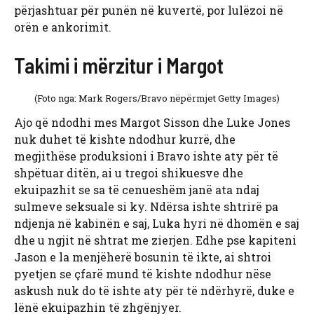
përjashtuar për punën në kuvertë, por lulëzoi në
orën e ankorimit.
Takimi i mërzitur i Margot
(Foto nga: Mark Rogers/Bravo nëpërmjet Getty Images)
Ajo që ndodhi mes Margot Sisson dhe Luke Jones
nuk duhet të kishte ndodhur kurrë, dhe
megjithëse produksioni i Bravo ishte aty për të
shpëtuar ditën, ai u tregoi shikuesve dhe
ekuipazhit se sa të cenueshëm janë ata ndaj
sulmeve seksuale si ky. Ndërsa ishte shtrirë pa
ndjenja në kabinën e saj, Luka hyri në dhomën e saj
dhe u ngjit në shtrat me zierjen. Edhe pse kapiteni
Jason e la menjëherë bosunin të ikte, ai shtroi
pyetjen se çfarë mund të kishte ndodhur nëse
askush nuk do të ishte aty për të ndërhyrë, duke e
lënë ekuipazhin të zhgënjyer.