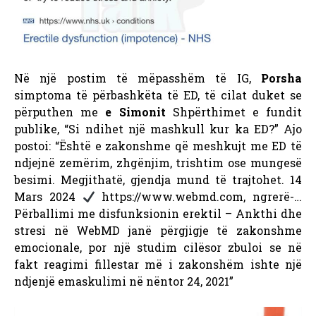
Në një postim të mëpasshëm të IG,
Porsha
simptoma të përbashkëta të ED, të cilat duket se
përputhen me
e Simonit
Shpërthimet e fundit
publike, “Si ndihet një mashkull kur ka ED?” Ajo
postoi: “Është e zakonshme që meshkujt me ED të
ndjejnë zemërim, zhgënjim, trishtim ose mungesë
besimi. Megjithatë, gjendja mund të trajtohet. 14
Mars 2024
https://www.webmd.com, ngrerë-…
Përballimi me disfunksionin erektil – Ankthi dhe
stresi në WebMD janë përgjigje të zakonshme
emocionale, por një studim cilësor zbuloi se në
fakt reagimi fillestar më i zakonshëm ishte një
ndjenjë emaskulimi në nëntor 24, 2021”