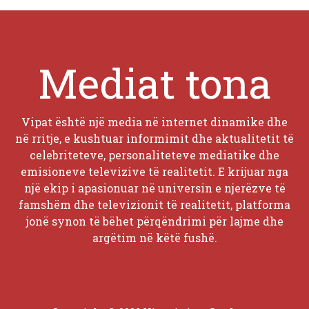
Mediat tona
Vipat është një media në internet dinamike dhe
në rritje, e kushtuar informimit dhe aktualitetit të
celebriteteve, personaliteteve mediatike dhe
emisioneve televizive të realitetit. E krijuar nga
një ekip i apasionuar në universin e njerëzve të
famshëm dhe televizionit të realitetit, platforma
jonë synon të bëhet përqëndrimi për lajme dhe
argëtim në këtë fushë.