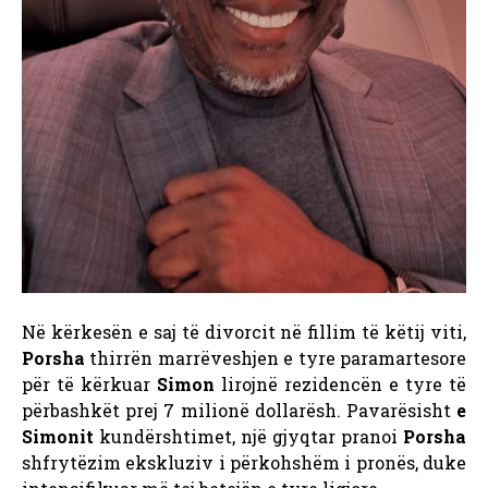
Në kërkesën e saj të divorcit në fillim të këtij viti,
Porsha
thirrën marrëveshjen e tyre paramartesore
për të kërkuar
Simon
lirojnë rezidencën e tyre të
përbashkët prej 7 milionë dollarësh. Pavarësisht
e
Simonit
kundërshtimet, një gjyqtar pranoi
Porsha
shfrytëzim ekskluziv i përkohshëm i pronës, duke