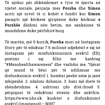
Të njohur për shkëmbimet e tyre të zjarrta në
rrjetet sociale, përçarja mes
Porsha
dhe
Simon
arriti një nivel të ri kohët e fundit kur
Simon
paraqiti një kërkesë gjyqësore duke kërkuar
e
Porshës
dëshmi nën betim, me sanksione të
mundshme duke përfshirë burg.
Të martën, më 9 korrik,
Porsha
mori në Instagram
Story për të edukuar 7.6 milionë ndjekësit e saj në
Instagram për mosfunksionimin erektil (ED),
postimi i saj filloi me hashtag
“#Menshealthawareness” dhe vazhdoi me, “Gjërat
që mund të bëni për të ndihmuar me
disfunksionin erektil 1. humbni peshë nëse ju janë
mbipeshë. 2. ndaloni duhanin. 3. hani një dietë të
shëndetshme. 4. ushtroni çdo ditë.rhood 5.
përpiquni të reduktoni stresin dhe ankthin.
https://www.nhs.uk kushtet e disfunksionit
erektil (impotencë) – NHS”