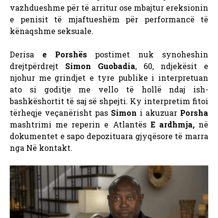
vazhdueshme për të arritur ose mbajtur ereksionin
e penisit të mjaftueshëm për performancë të
kënaqshme seksuale.
Derisa
e Porshës
postimet nuk synoheshin
drejtpërdrejt
Simon Guobadia
, 60, ndjekësit e
njohur me grindjet e tyre publike i interpretuan
ato si goditje me vello të hollë ndaj ish-
bashkëshortit të saj së shpejti. Ky interpretim fitoi
tërheqje veçanërisht pas
Simon
i akuzuar
Porsha
mashtrimi me reperin e Atlantës
E ardhmja,
në
dokumentet e sapo depozituara gjyqësore të marra
nga
Në kontakt
.