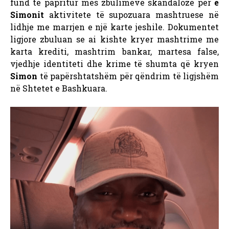
fund të papritur mes zbulimeve skandaloze për
e
Simonit
aktivitete të supozuara mashtruese në
lidhje me marrjen e një karte jeshile. Dokumentet
ligjore zbuluan se ai kishte kryer mashtrime me
karta krediti, mashtrim bankar, martesa false,
vjedhje identiteti dhe krime të shumta që kryen
Simon
të papërshtatshëm për qëndrim të ligjshëm
në Shtetet e Bashkuara.