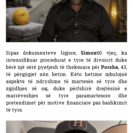
Sipas dokumenteve ligjore,
Simon
60 vjeç, ka
intensifikuar procedurat e tyre të divorcit duke
bërë një sërë pyetjesh të theksuara për
Porsha
, 43,
të përgjigjet nën betim. Këto hetime mbulojnë
aspekte të ndryshme të martesës së tyre dhe
zgjidhjes së saj, duke përfshirë drejtësinë e
marrëveshjes së tyre paramartesore dhe
pretendimet për motive financiare pas bashkimit
të tyre.