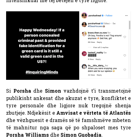
intensifikuar më tej betejën e tyre ligjore.
Si
Porsha
dhe
Simon
vazhdojnë t’i transmetojnë
publikisht ankesat dhe akuzat e tyre, konfliktet e
tyre personale dhe ligjore nuk tregojnë shenja
zbutjeje. Ndjekësit e
Amvisat e vërteta të Atlantës
dhe vëzhguesit e dramës së të famshmëve mbeten
të mahnitur nga saga që po shpaloset mes tyre
Porsha Williams
dhe
Simon Guobadia
.