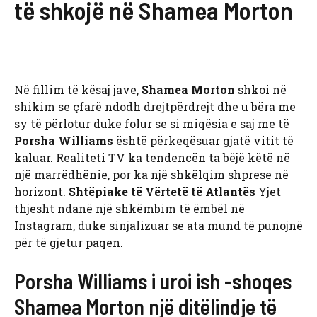
të shkojë në Shamea Morton
Në fillim të kësaj jave,
Shamea Morton
shkoi në
shikim se çfarë ndodh drejtpërdrejt dhe u bëra me
sy të përlotur duke folur se si miqësia e saj me të
Porsha Williams
është përkeqësuar gjatë vitit të
kaluar. Realiteti TV ka tendencën ta bëjë këtë në
një marrëdhënie, por ka një shkëlqim shprese në
horizont.
Shtëpiake të Vërtetë të Atlantës
Yjet
thjesht ndanë një shkëmbim të ëmbël në
Instagram, duke sinjalizuar se ata mund të punojnë
për të gjetur paqen.
Porsha Williams i uroi ish -shoqes
Shamea Morton një ditëlindje të