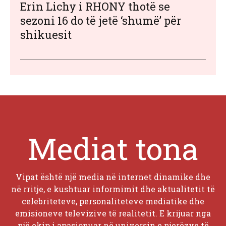
Erin Lichy i RHONY thotë se
sezoni 16 do të jetë ‘shumë’ për
shikuesit
Mediat tona
Vipat është një media në internet dinamike dhe
në rritje, e kushtuar informimit dhe aktualitetit të
celebriteteve, personaliteteve mediatike dhe
emisioneve televizive të realitetit. E krijuar nga
një ekip i apasionuar në universin e njerëzve të