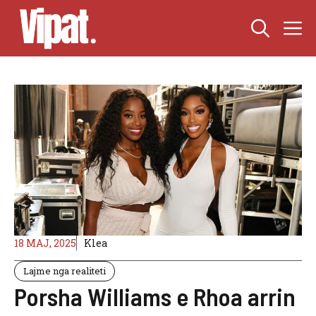
Skip
M
to
content
18 MAJ, 2025
Klea
Lajme nga realiteti
Porsha Williams e Rhoa arrin