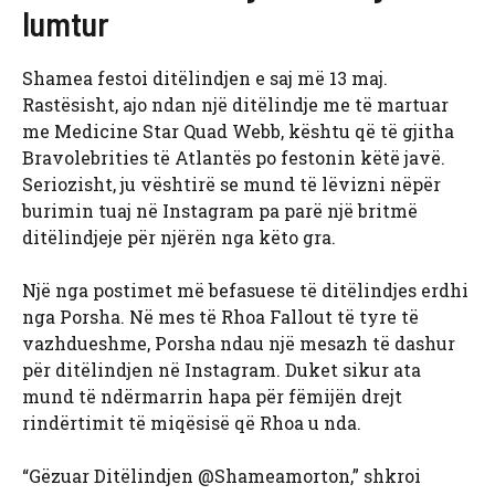
lumtur
Shamea festoi ditëlindjen e saj më 13 maj.
Rastësisht, ajo ndan një ditëlindje me të martuar
me Medicine Star Quad Webb, kështu që të gjitha
Bravolebrities të Atlantës po festonin këtë javë.
Seriozisht, ju vështirë se mund të lëvizni nëpër
burimin tuaj në Instagram pa parë një britmë
ditëlindjeje për njërën nga këto gra.
Një nga postimet më befasuese të ditëlindjes erdhi
nga Porsha. Në mes të Rhoa Fallout të tyre të
vazhdueshme, Porsha ndau një mesazh të dashur
për ditëlindjen në Instagram. Duket sikur ata
mund të ndërmarrin hapa për fëmijën drejt
rindërtimit të miqësisë që Rhoa u nda.
“Gëzuar Ditëlindjen @Shameamorton,” shkroi