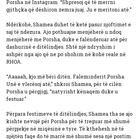
Porsha në Instagram. “Shpresoj që të merrni
gjithçka që dëshiron zemra juaj. Ju e meritoni atë.”
Ndërkohë, Shamea duhet të ketë pasur njoftimet e
saj të ndezura. Ajo pothuajse menjëherë u ndoq
menjëherë me Porsha, duke e falënderuar atë për
dashurinë e ditëlindjes. Shtë një ndryshim i
ashpër nga ajo që ne po shohim në kohë reale në
RHOA.
“Aaaaah, kjo më bëri ditën. Faleminderit Porsha.
Unë e vlerësoj atë,” shkroi Shamea, për të cilën
Porsha u përgjigj, “natyrisht kënaqem duke u
festuar.”
Përpara festimeve të ditëlindjes, Shamea tha se ajo
kishte nevojë për Porsha për të treguar më shumë
përpjekje në miqësinë e tyre. Të kthehesh në të
njëjtën faqe do të marrë më shumë sesa një postim