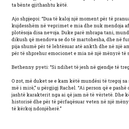
ta bënte gjithashtu këtë.
Ajo shpjegoi: “Dua të kaloj një moment për të pran
kujdesshëm në veprimet e mia dhe nuk mendoja afat
plotësoja disa nevoja. Duke parë mbrapa tani, mun
dikush që mendova se do të martohesha, dhe në fun
pija shumë për të lehtësuar atë ankth dhe në një amb
për të shprehur emocionet e mia në një mënyrë të
Bethenny pyeti: “Si ndihet të jesh në gjendje të tr
O zot, më duket se e kam këtë mundësi të tregoj sa
më i mirë,” u përgjigj Rachel. “Ai person që e pashë
jashtë karakterit nga ai që jam në të vërtetë. Dhe
historisë dhe për të përfaqësuar veten në një mëny
të kërkoj ndonjëherë.”