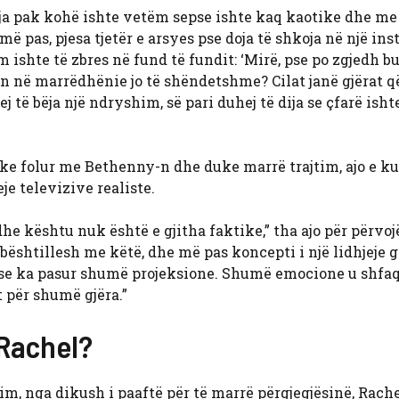
rja pak kohë ishte vetëm sepse ishte kaq kaotike dhe me 
r më pas, pjesa tjetër e arsyes pse doja të shkoja në një ins
im ishte të zbres në fund të fundit: ‘Mirë, pse po zgjedh b
n në marrëdhënie jo të shëndetshme? Cilat janë gjërat q
j të bëja një ndryshim, së pari duhej të dija se çfarë ishte
ke folur me Bethenny-n dhe duke marrë trajtim, ajo e ku
je televizive realiste.
 dhe kështu nuk është e gjitha faktike,” tha ajo për përvojë
mbështillesh me këtë, dhe më pas koncepti i një lidhjeje 
 se ka pasur shumë projeksione. Shumë emocione u shfa
 për shumë gjëra.”
 Rachel?
ikim, nga dikush i paaftë për të marrë përgjegjësinë, Rach