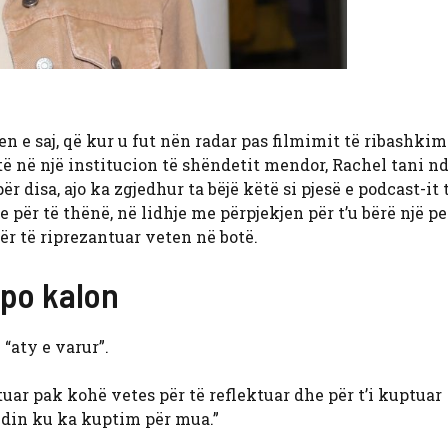
 e saj, që kur u fut nën radar pas filmimit të ribashkim
ë në një institucion të shëndetit mendor, Rachel tani n
ër disa, ajo ka zgjedhur ta bëjë këtë si pjesë e podcast-it 
 për të thënë, në lidhje me përpjekjen për t’u bërë një p
 për të riprezantuar veten në botë.
 po kalon
 “aty e varur”.
uar pak kohë vetes për të reflektuar dhe për t’i kuptuar
din ku ka kuptim për mua.”