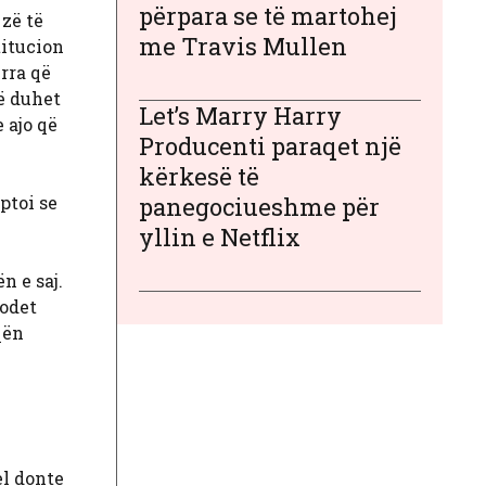
përpara se të martohej
zë të
me Travis Mullen
titucion
urra që
ë duhet
Let’s Marry Harry
 ajo që
Producenti paraqet një
kërkesë të
ptoi se
panegociueshme për
yllin e Netflix
n e saj.
godet
qën
el donte