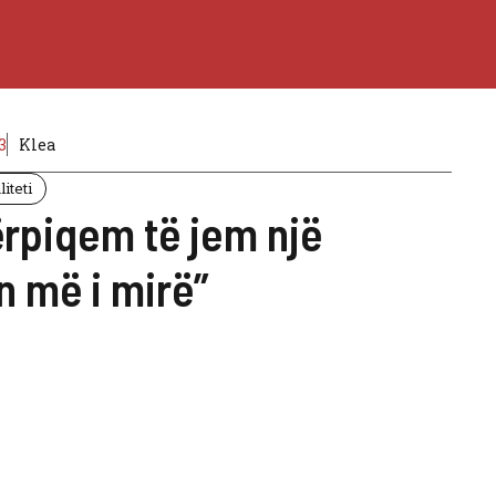
3
Klea
iteti
ërpiqem të jem një
n më i mirë”