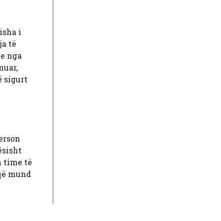
isha i
ja të
ie nga
muar,
ë sigurt
person
ësisht
n time të
 që mund