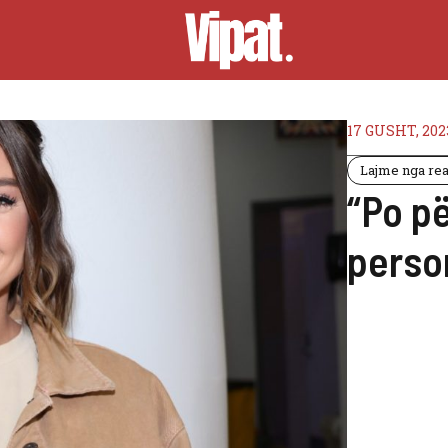
17 GUSHT, 202
Lajme nga real
“Po p
perso