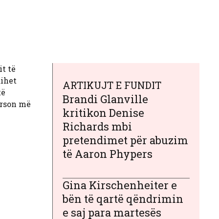
it të
dihet
ARTIKUJT E FUNDIT
të
Brandi Glanville
erson më
kritikon Denise
Richards mbi
pretendimet për abuzim
të Aaron Phypers
Gina Kirschenheiter e
bën të qartë qëndrimin
e saj para martesës