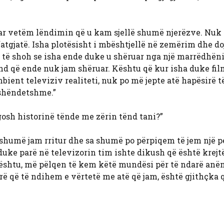
uar vetëm lëndimin që u kam sjellë shumë njerëzve. Nuk 
gjatë. Isha plotësisht i mbështjellë në zemërim dhe do
d të shoh se isha ende duke u shëruar nga një marrëdhën
d që ende nuk jam shëruar. Kështu që kur isha duke fil
ient televiziv realiteti, nuk po më jepte atë hapësirë ​​t
 shëndetshme.”
egosh historinë tënde me zërin tënd tani?”
 shumë jam rritur dhe sa shumë po përpiqem të jem një 
 duke parë në televizorin tim ishte dikush që është krejt
 kështu, më pëlqen të kem këtë mundësi për të ndarë anë
rë që të ndihem e vërtetë me atë që jam, është gjithçka