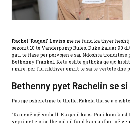
Rachel ‘Raquel’ Leviss
më në fund ka thyer heshtjen
sezonit 10 të Vanderpump Rules. Duke kaluar 90 dit
gati të flasë për përvojën e saj. Ndoshta tronditëse p
Bethenny Frankel. Këtu është gjithçka që ajo kishte
i mirë, për t’iu rikthyer emrit të saj të vërtetë dhe
Bethenny pyet Rachelin se si
Pas një psherëtimë të thellë, Rakela tha se ajo ishte
“Ka qenë një vorbull. Ka qenë kaos. Por i kam kusht
veprimet e mia dhe më në fund kam ardhur në ven