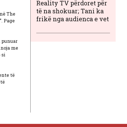
Reality TV përdoret për
të na shokuar; Tani ka
 në The
frikë nga audienca e vet
”. Page
a punuar
unoja me
 si
ente të
 të