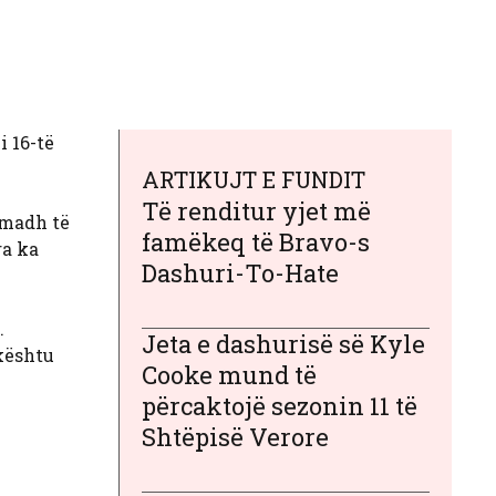
i 16-të
ARTIKUJT E FUNDIT
Të renditur yjet më
ë madh të
famëkeq të Bravo-s
ra ka
Dashuri-To-Hate
.
Jeta e dashurisë së Kyle
kështu
Cooke mund të
.
përcaktojë sezonin 11 të
Shtëpisë Verore