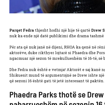
Parqet Fedra
thjesht hodhi një hije të qartë
Drew S
nuk ka ende një datë publikimi dhe drama tashmë k
Për ata që nuk janë në dijeni, RHOA ka qenë në rënie
aktorëve, duke rikthyer lojtarë si Phaedra dhe Po
ngacmuar një sezon të mrekullueshëm të 16-të, së 
Dhe Fedra nuk është e vetmja! Aktorët e saj kanë
Shikuesit mund të argumentojnë se Drew ishte një
që sezoni 16 është gati të jetë interesant të paktë
Phaedra Parks thotë se Drew 
paharrueshëm në sezonin 16