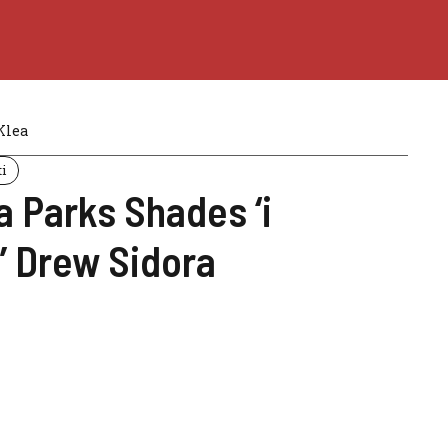
Klea
i
 Parks Shades ‘i
’ Drew Sidora