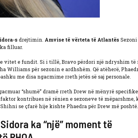
idora-s
drejtimin.
Amvise të vërteta të Atlantës
Sezoni 
a filluar.
 vitet e fundit. Si i tillë, Bravo përdori një ndryshim t
rsha Williams për sezonin e ardhshëm. Që atëherë, Phaed
bashku me disa ngacmime rreth jetës së saj personale.
 ngacmuar “shumë” dramë rreth Drew në mënyrë specifike
 faktor kontribues në rënien e sezoneve të mëparshme, 
n. Shihni se çfarë hije kishte Phaedra për Drew më poshtë
Sidora ka “një” moment të
 të RHOA