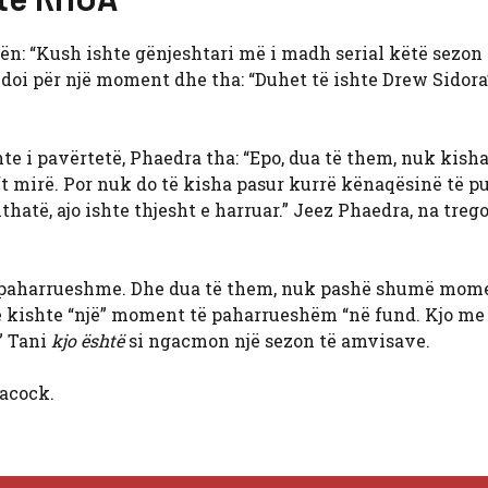
rën: “Kush ishte gënjeshtari më i madh serial këtë sezon
doi për një moment dhe tha: “Duhet të ishte Drew Sidora
te i pavërtetë, Phaedra tha: “Epo, dua të them, nuk kish
t mirë. Por nuk do të kisha pasur kurrë kënaqësinë të p
hatë, ajo ishte thjesht e harruar.” Jeez Phaedra, na trego
ë e paharrueshme. Dhe dua të them, nuk pashë shumë mom
 kishte “një” moment të paharrueshëm “në fund. Kjo me
.” Tani
kjo është
si ngacmon një sezon të amvisave.
acock.