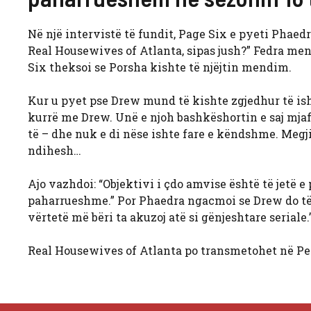
Në një intervistë të fundit, Page Six e pyeti Phaed
Real Housewives of Atlanta, sipas jush?” Fedra men
Six theksoi se Porsha kishte të njëjtin mendim.
Kur u pyet pse Drew mund të kishte zgjedhur të ish
kurrë me Drew. Unë e njoh bashkëshortin e saj mjaf
të – dhe nuk e di nëse ishte fare e këndshme. Megjit
ndihesh…
Ajo vazhdoi: “Objektivi i çdo amvise është të jet
paharrueshme.” Por Phaedra ngacmoi se Drew do të
vërtetë më bëri ta akuzoj atë si gënjeshtare seriale
Real Housewives of Atlanta po transmetohet në Pe