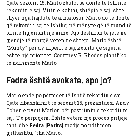
Gjatë sezonit 15, Marlo zbuloi se donte të fshinte
rekordin e saj. Vitin e kaluar, shtëpia e saj ishte
thyer nga hajdutë të armatosur. Marlo do të donte
që rekordi i saj të fshihej në mënyrë që të mund të
blinte ligjërisht një armë. Ajo dëshiron të jetë në
gjendje të mbrojë veten në shtëpi. Marlo është
“Munty” për dy nipërit e saj, kështu që siguria
është një prioritet. Courtney R. Rhodes planifikoi
të ndihmonte Marlo.
Fedra është avokate, apo jo?
Marlo ende po përpiqet të fshijë rekordin e saj.
Gjatë ribashkimit të sezonit 15, prezantuesi Andy
Cohen e pyeti Marlon për pastrimin e rekordit të
saj. “Po perpiqem. Është vetëm një proces pritjeje
tani, dhe
Fedra [Parks]
madje po ndihmon
gjithashtu, “tha Marlo.