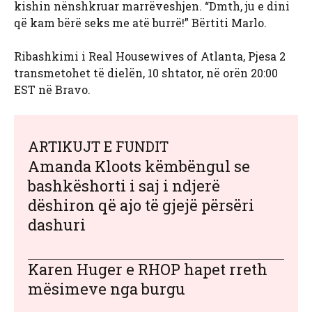
kishin nënshkruar marrëveshjen. “Dmth, ju e dini
që kam bërë seks me atë burrë!” Bërtiti Marlo.
Ribashkimi i Real Housewives of Atlanta, Pjesa 2
transmetohet të dielën, 10 shtator, në orën 20:00
EST në Bravo.
ARTIKUJT E FUNDIT
Amanda Kloots këmbëngul se
bashkëshorti i saj i ndjerë
dëshiron që ajo të gjejë përsëri
dashuri
Karen Huger e RHOP hapet rreth
mësimeve nga burgu