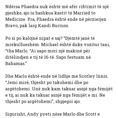
Ndërsa Phaedra nuk është më afër rifitimit të një
pjeshke, ajo iu bashkua kastit të Married to
Medicine. Pra, Phaedra është ende në përzierjen
Bravo, pak larg Kandi Burruss.
Po si po kalojnë nipat e saj? “Djemtë janë të
mrekullueshëm. Michael është duke vozitur tani,
“tha Marlo. “Ai sapo mori një makinë për
ditëlindjen e tij të 16-të. Sapo festuam në
Bahamas.”
Dhe Marlo është ende në lidhje me Scotley Innis.
“Jemi mirë, thjesht po takohemi dhe po
argëtohemi. Unë nuk kam takuar asnjë nga fëmijët
e tij, ai nuk ka takuar asnjë nga fëmijët e mi. Ne
thjesht po argëtohemi”, shpjegoi ajo.
Sigurisht, Andy pyeti nëse Marlo dhe Scott e