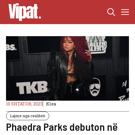
Skip
M
to
content
10 SHTATOR, 2023
Klea
Lajme nga realiteti
Phaedra Parks debuton në