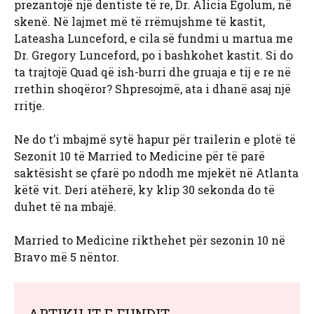
prezantojë një dentiste të re, Dr. Alicia Egolum, në
skenë. Në lajmet më të rrëmujshme të kastit,
Lateasha Lunceford, e cila së fundmi u martua me
Dr. Gregory Lunceford, po i bashkohet kastit. Si do
ta trajtojë Quad që ish-burri dhe gruaja e tij e re në
rrethin shoqëror? Shpresojmë, ata i dhanë asaj një
rritje.
Ne do t’i mbajmë sytë hapur për trailerin e plotë të
Sezonit 10 të Married to Medicine për të parë
saktësisht se çfarë po ndodh me mjekët në Atlanta
këtë vit. Deri atëherë, ky klip 30 sekonda do të
duhet të na mbajë.
Married to Medicine rikthehet për sezonin 10 në
Bravo më 5 nëntor.