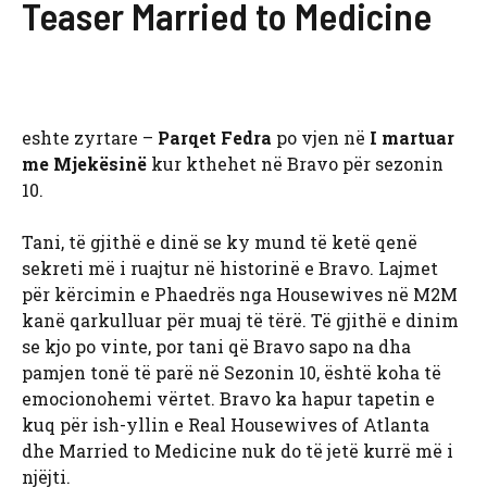
Teaser Married to Medicine
eshte zyrtare –
Parqet Fedra
po vjen në
I martuar
me Mjekësinë
kur kthehet në Bravo për sezonin
10.
Tani, të gjithë e dinë se ky mund të ketë qenë
sekreti më i ruajtur në historinë e Bravo. Lajmet
për kërcimin e Phaedrës nga Housewives në M2M
kanë qarkulluar për muaj të tërë. Të gjithë e dinim
se kjo po vinte, por tani që Bravo sapo na dha
pamjen tonë të parë në Sezonin 10, është koha të
emocionohemi vërtet. Bravo ka hapur tapetin e
kuq për ish-yllin e Real Housewives of Atlanta
dhe Married to Medicine nuk do të jetë kurrë më i
njëjti.