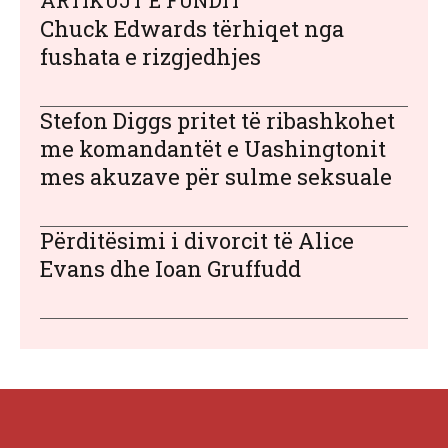
ARTIKUJT E FUNDIT
Chuck Edwards tërhiqet nga
fushata e rizgjedhjes
Stefon Diggs pritet të ribashkohet
me komandantët e Uashingtonit
mes akuzave për sulme seksuale
Përditësimi i divorcit të Alice
Evans dhe Ioan Gruffudd