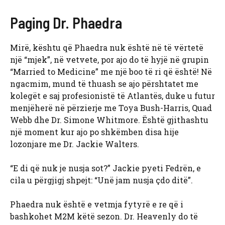
Paging Dr. Phaedra
Mirë, kështu që Phaedra nuk është në të vërtetë
një “mjek”, në vetvete, por ajo do të hyjë në grupin
“Married to Medicine” me një boo të ri që është! Në
ngacmim, mund të thuash se ajo përshtatet me
kolegët e saj profesionistë të Atlantës, duke u futur
menjëherë në përzierje me Toya Bush-Harris, Quad
Webb dhe Dr. Simone Whitmore. Është gjithashtu
një moment kur ajo po shkëmben disa hije
lozonjare me Dr. Jackie Walters.
“E di që nuk je nusja sot?” Jackie pyeti Fedrën, e
cila u përgjigj shpejt: “Unë jam nusja çdo ditë”.
Phaedra nuk është e vetmja fytyrë e re që i
bashkohet M2M këtë sezon. Dr. Heavenly do të