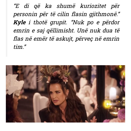
“E di që ka shumë kuriozitet për
personin për të cilin flasin gjithmonë.”
Kyle
i thotë grupit. “Nuk po e përdor
emrin e saj qëllimisht. Unë nuk dua të
flas në emër të askujt, përveç në emrin
tim.”