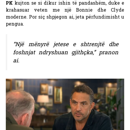
PK
kujton se si dikur ishin të pandashëm, duke e
krahasuar veten me një Bonnie dhe Clyde
moderne. Por siç shpjegon ai, jeta përfundimisht u
pengua.
“Një mënyrë jetese e shtrenjtë dhe
foshnjat ndryshuan gjithçka,” pranon
ai.