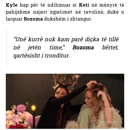
Kyle
hap për të ndihmuar si
Keti
në mënyrë të
pahijshme nxjerr zgjatimet në tavolinë, duke u
larguar
Bozoma
dukshëm i shtangur.
“Unë kurrë nuk kam parë diçka të tillë
në jetën time,”
Bozoma
bërtet,
qartësisht i tronditur.