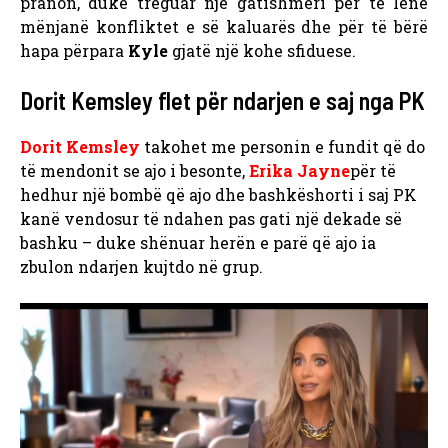
pranon, duke treguar një gatishmëri për të lënë
mënjanë konfliktet e së kaluarës dhe për të bërë
hapa përpara
Kyle
gjatë një kohe sfiduese.
Dorit Kemsley flet për ndarjen e saj nga PK
Dorit Kemsley
takohet me personin e fundit që do
të mendonit se ajo i besonte,
Erika Jayne
për të
hedhur një bombë që ajo dhe bashkëshorti i saj PK
kanë vendosur të ndahen pas gati një dekade së
bashku – duke shënuar herën e parë që ajo ia
zbulon ndarjen kujtdo në grup.