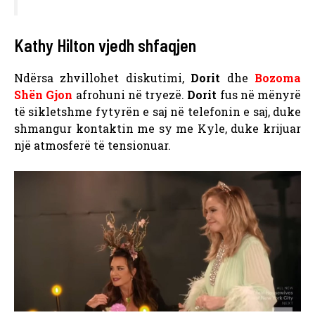
Kathy Hilton vjedh shfaqjen
Ndërsa zhvillohet diskutimi,
Dorit
dhe
Bozoma
Shën Gjon
afrohuni në tryezë.
Dorit
fus në mënyrë
të sikletshme fytyrën e saj në telefonin e saj, duke
shmangur kontaktin me sy me Kyle, duke krijuar
një atmosferë të tensionuar.