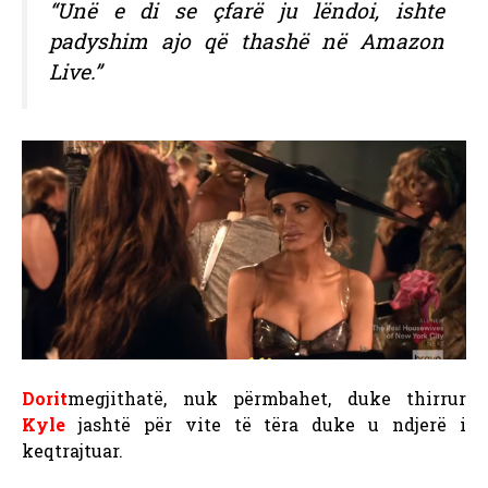
“Unë e di se çfarë ju lëndoi, ishte
padyshim ajo që thashë në Amazon
Live.”
Dorit
megjithatë, nuk përmbahet, duke thirrur
Kyle
jashtë për vite të tëra duke u ndjerë i
keqtrajtuar.