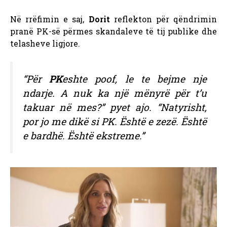
Në rrëfimin e saj,
Dorit
reflekton për qëndrimin
pranë PK-së përmes skandaleve të tij publike dhe
telasheve ligjore.
“Për
PK
eshte poof, le te bejme nje
ndarje. A nuk ka një mënyrë për t’u
takuar në mes?” pyet ajo. “Natyrisht,
por jo me dikë si PK. Është e zezë. Është
e bardhë. Është ekstreme.”