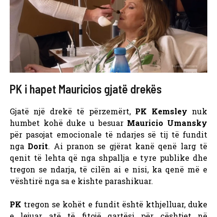
PK i hapet Mauricios gjatë drekës
Gjatë një drekë të përzemërt,
PK Kemsley
nuk
humbet kohë duke u besuar
Mauricio Umansky
për pasojat emocionale të ndarjes së tij të fundit
nga
Dorit
. Ai pranon se gjërat kanë qenë larg të
qenit të lehta që nga shpallja e tyre publike dhe
tregon se ndarja, të cilën ai e nisi, ka qenë më e
vështirë nga sa e kishte parashikuar.
PK
tregon se kohët e fundit është kthjelluar, duke
e lejuar atë të fitojë qartësi për çështjet në