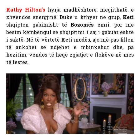
Kathy Hilton’s
hyrja madhështore, megjithatë, e
zhvendos energjinë. Duke u kthyer në grup,
Keti
shqipton gabimisht
të Bozomës
emri, por me
besim këmbëngul se shqiptimi i saj i gabuar është
i saktë. Në të vërtetë
Keti
modës, ajo më pas fillon
të ankohet se ndjehet e mbinxehur dhe, pa
hezitim, vendos të heqë zgjatjet e flokëve në mes
të festës.