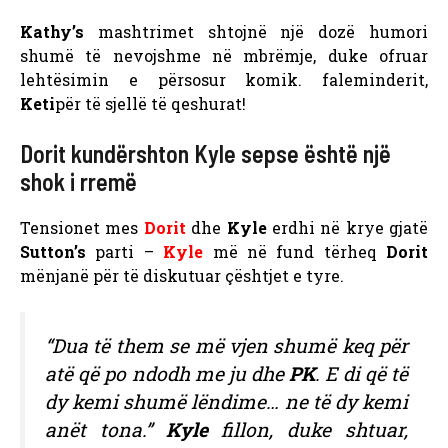
Kathy’s
mashtrimet shtojnë një dozë humori
shumë të nevojshme në mbrëmje, duke ofruar
lehtësimin e përsosur komik. faleminderit,
Keti
për të sjellë të qeshurat!
Dorit kundërshton Kyle sepse është një
shok i rremë
Tensionet mes
Dorit
dhe
Kyle
erdhi në krye gjatë
Sutton’s
parti –
Kyle
më në fund tërheq
Dorit
mënjanë për të diskutuar çështjet e tyre.
“Dua të them se më vjen shumë keq për
atë që po ndodh me ju dhe
PK
. E di që të
dy kemi shumë lëndime… ne të dy kemi
anët tona.”
Kyle
fillon, duke shtuar,