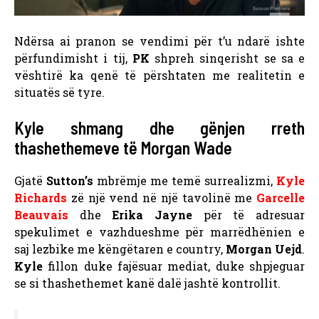
Ndërsa ai pranon se vendimi për t’u ndarë ishte
përfundimisht i tij,
PK
shpreh sinqerisht se sa e
vështirë ka qenë të përshtaten me realitetin e
situatës së tyre.
Kyle shmang dhe gënjen rreth
thashethemeve të Morgan Wade
Gjatë
Sutton’s
mbrëmje me temë surrealizmi,
Kyle
Richards
zë një vend në një tavolinë me
Garcelle
Beauvais
dhe
Erika Jayne
për të adresuar
spekulimet e vazhdueshme për marrëdhënien e
saj lezbike me këngëtaren e country,
Morgan Uejd
.
Kyle
fillon duke fajësuar mediat, duke shpjeguar
se si thashethemet kanë dalë jashtë kontrollit.