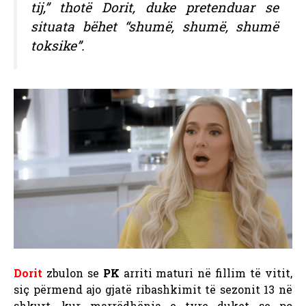
tij,” thotë Dorit, duke pretenduar se
situata bëhet “shumë, shumë, shumë
toksike”.
Dorit
zbulon se
PK
arriti maturi në fillim të vitit,
siç përmend ajo gjatë ribashkimit të sezonit 13 në
shkurt, kur marrëdhënia e tyre duket se po