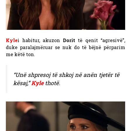
Kyle
i habitur, akuzon
Dorit
të qenit “agresivë”,
duke paralajmëruar se nuk do të bëjnë përparim
me këtë ton.
“Unë shpresoj të shkoj në anën tjetër të
kësaj,”
Kyle
thotë.