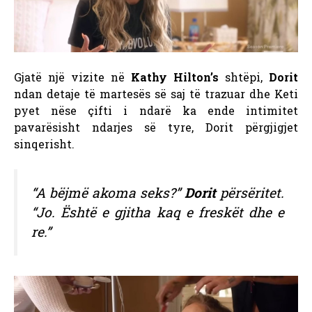
Gjatë një vizite në
Kathy Hilton’s
shtëpi,
Dorit
ndan detaje të martesës së saj të trazuar dhe Keti
pyet nëse çifti i ndarë ka ende intimitet
pavarësisht ndarjes së tyre, Dorit përgjigjet
sinqerisht.
“A bëjmë akoma seks?”
Dorit
përsëritet.
“Jo. Është e gjitha kaq e freskët dhe e
re.”