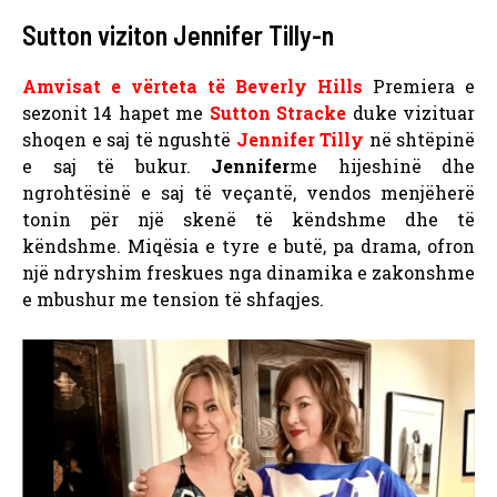
Sutton viziton Jennifer Tilly-n
Amvisat e vërteta të Beverly Hills
Premiera e
sezonit 14 hapet me
Sutton Stracke
duke vizituar
shoqen e saj të ngushtë
Jennifer Tilly
në shtëpinë
e saj të bukur.
Jennifer
me hijeshinë dhe
ngrohtësinë e saj të veçantë, vendos menjëherë
tonin për një skenë të këndshme dhe të
këndshme. Miqësia e tyre e butë, pa drama, ofron
një ndryshim freskues nga dinamika e zakonshme
e mbushur me tension të shfaqjes.