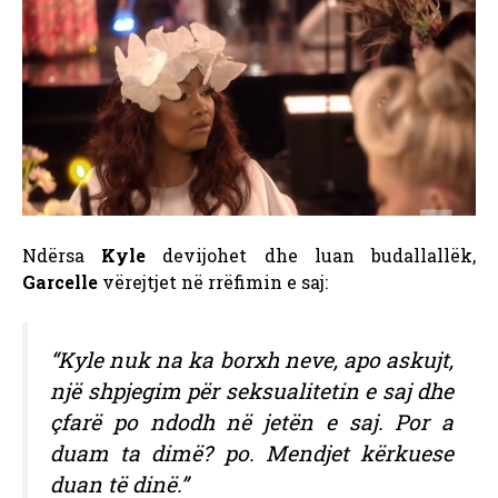
Ndërsa
Kyle
devijohet dhe luan budallallëk,
Garcelle
vërejtjet në rrëfimin e saj:
“Kyle nuk na ka borxh neve, apo askujt,
një shpjegim për seksualitetin e saj dhe
çfarë po ndodh në jetën e saj. Por a
duam ta dimë? po. Mendjet kërkuese
duan të dinë.”