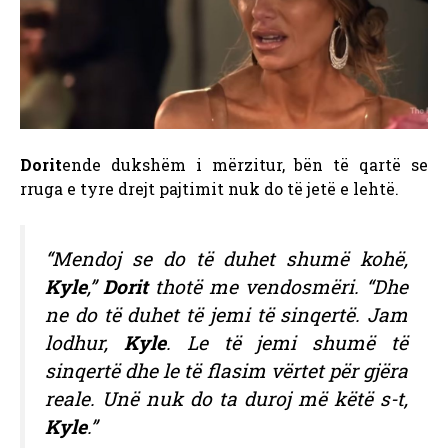
Dorit
ende dukshëm i mërzitur, bën të qartë se
rruga e tyre drejt pajtimit nuk do të jetë e lehtë.
“Mendoj se do të duhet shumë kohë,
Kyle
,”
Dorit
thotë me vendosmëri. “Dhe
ne do të duhet të jemi të sinqertë. Jam
lodhur,
Kyle
. Le të jemi shumë të
sinqertë dhe le të flasim vërtet për gjëra
reale. Unë nuk do ta duroj më këtë s-t,
Kyle
.”