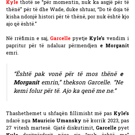
Kyle
thotë se “për momentin, nuk ka asgjë për të
thënë” për të dhe Wade, duke shtuar, “Do të doja të
kisha ndonjë histori për të thënë, por nuk është kjo
ajo që është.”
Në rrëfimin e saj,
Garcelle
pyetje
Kyle’s
vendim i
papritur për të ndaluar përmendjen
e Morganit
emri.
“Është pak vonë për të mos thënë
e
Morganit
emrin,” thekson Garcelle. “Ne
kemi folur për të. Ajo ka qenë me ne.”
Thashethemet u shfaqën fillimisht më pas
Kyle’s
ndarë nga
Mauricio Umansky
në korrik 2023, pas
27 vitesh martesë. Gjatë diskutimit,
Garcelle
pyet
Kyle
drejtpërdrejt nëse ajo “nuk është me”