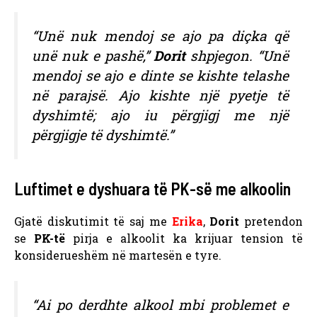
“Unë nuk mendoj se ajo pa diçka që
unë nuk e pashë,”
Dorit
shpjegon. “Unë
mendoj se ajo e dinte se kishte telashe
në parajsë. Ajo kishte një pyetje të
dyshimtë; ajo iu përgjigj me një
përgjigje të dyshimtë.”
Luftimet e dyshuara të PK-së me alkoolin
Gjatë diskutimit të saj me
Erika
,
Dorit
pretendon
se
PK-të
pirja e alkoolit ka krijuar tension të
konsiderueshëm në martesën e tyre.
“Ai po derdhte alkool mbi problemet e