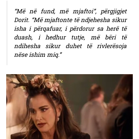
“Më në fund, më mjaftoi”, përgjigjet
Dorit. “Më mjaftonte të ndjehesha sikur
isha i përqafuar, i përdorur sa herë të
duash, i hedhur tutje, më bëri të
ndihesha sikur duhet të rivlerësoja
nëse ishim miq.”