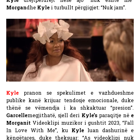
Morgan
dhe
Kyle
i turbullt përgjigjet: “Nuk jam”.
Kyle
pranon se spekulimet e vazhdueshme
publike kanë krijuar tendosje emocionale, duke
thënë se vëmendja i ka shkaktuar “presion”.
Garcelle
megjithatë, sjell deri
Kyle’s
paraqitje në
e
Morganit
Videoklipi muzikor i gushtit 2023, “Fall
In Love With Me”, ku
Kyle
luan dashurinë e
këngëtares, duke theksuar: “As videoklipi nuk