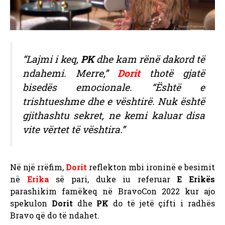
“Lajmi i keq,
PK
dhe kam rënë dakord të
ndahemi. Merre,”
Dorit
thotë gjatë
bisedës emocionale. “Është e
trishtueshme dhe e vështirë. Nuk është
gjithashtu sekret, ne kemi kaluar disa
vite vërtet të vështira.”
Në një rrëfim,
Dorit
reflekton mbi ironinë e besimit
në
Erika
së pari, duke iu referuar
E Erikës
parashikim famëkeq në BravoCon 2022 kur ajo
spekulon
Dorit
dhe
PK
do të jetë çifti i radhës
Bravo që do të ndahet.