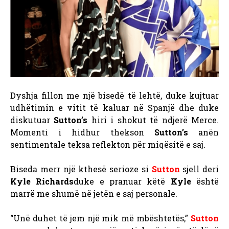
Dyshja fillon me një bisedë të lehtë, duke kujtuar
udhëtimin e vitit të kaluar në Spanjë dhe duke
diskutuar
Sutton’s
hiri i shokut të ndjerë Merce.
Momenti i hidhur thekson
Sutton’s
anën
sentimentale teksa reflekton për miqësitë e saj.
Biseda merr një kthesë serioze si
Sutton
sjell deri
Kyle Richards
duke e pranuar këtë
Kyle
është
marrë me shumë në jetën e saj personale.
“Unë duhet të jem një mik më mbështetës,”
Sutton