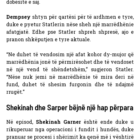
dobësitë e saj.
Dempsey
shtyn për qartësi për të ardhmen e tyre,
duke e pyetur Statlerin nëse sheh një marrëdhënie
afatgjatë. Edhe pse Statler shpreh shpresë, ajo e
pranon shkëputjen e tyre aktuale.
“Ne duhet të vendosim një afat kohor dy-mujor që
marrëdhënia jonë të përmirësohet dhe të vendoset
në një vend të shëndetshëm,” sugjeron Statler.
“Nëse nuk jemi në marrëdhënie të mira deri në
fund, duhet të shesim furgonin dhe të ndajmë
rrugët.”
Shekinah dhe Sarper bëjnë një hap përpara
Në episod,
Shekinah Garner
është ende duke u
rikuperuar nga operacioni i fundit i hundës, duke
pranuar se procesi i shërimit ka qenë më i vështirë