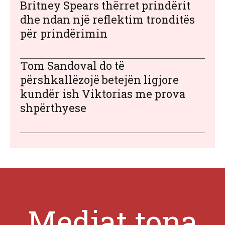
Britney Spears thërret prindërit
dhe ndan një reflektim tronditës
për prindërimin
Tom Sandoval do të
përshkallëzojë betejën ligjore
kundër ish Viktorias me prova
shpërthyese
Mediat tona