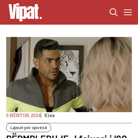
Skip
M
to
content
5 NËNTOR, 2024
Klea
Lajmet për njerëzit