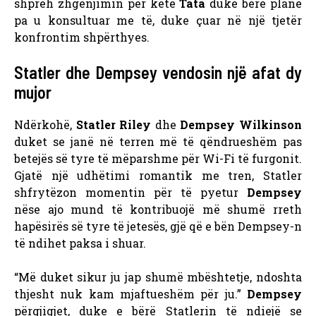
shpreh zhgënjimin për këtë
Tata
duke bërë plane
pa u konsultuar me të, duke çuar në një tjetër
konfrontim shpërthyes.
Statler dhe Dempsey vendosin një afat dy
mujor
Ndërkohë,
Statler Riley
dhe
Dempsey Wilkinson
duket se janë në terren më të qëndrueshëm pas
betejës së tyre të mëparshme për Wi-Fi të furgonit.
Gjatë një udhëtimi romantik me tren, Statler
shfrytëzon momentin për të pyetur
Dempsey
nëse ajo mund të kontribuojë më shumë rreth
hapësirës së tyre të jetesës, gjë që e bën Dempsey-n
të ndihet paksa i shuar.
“Më duket sikur ju jap shumë mbështetje, ndoshta
thjesht nuk kam mjaftueshëm për ju.”
Dempsey
përgjigjet, duke e bërë Statlerin të ndiejë se