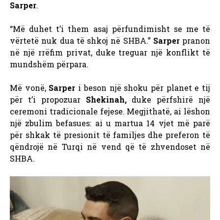
Sarper
.
“Më duhet t’i them asaj përfundimisht se me të
vërtetë nuk dua të shkoj në SHBA.”
Sarper
pranon
në një rrëfim privat, duke treguar një konflikt të
mundshëm përpara.
Më vonë,
Sarper
i beson një shoku për planet e tij
për t’i propozuar
Shekinah,
duke përfshirë një
ceremoni tradicionale fejese. Megjithatë, ai lëshon
një zbulim befasues: ai u martua 14 vjet më parë
për shkak të presionit të familjes dhe preferon të
qëndrojë në Turqi në vend që të zhvendoset në
SHBA.