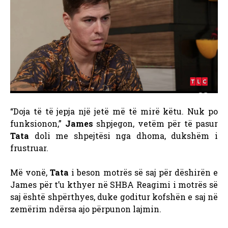
“Doja të të jepja një jetë më të mirë këtu. Nuk po
funksionon,”
James
shpjegon, vetëm për të pasur
Tata
doli me shpejtësi nga dhoma, dukshëm i
frustruar.
Më vonë,
Tata
i beson motrës së saj për dëshirën e
James për t’u kthyer në SHBA Reagimi i motrës së
saj është shpërthyes, duke goditur kofshën e saj në
zemërim ndërsa ajo përpunon lajmin.