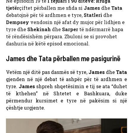
Në episodin 19 të
I fejuari i 90 ditëve: Rruga
tjetër
çiftet përballen me sfida si
James
dhe
Tata
debatojnë për të ardhmen e tyre,
Statleri
dhe
Dempsey
vendosin një afat dy mujor për lidhjen e
tyre dhe
Shekinah
dhe
Sarper
të ndërmarrë hapa
të rëndësishëm përpara. Zbuloni se si provohet
dashuria në këtë episod emocional.
James dhe Tata përballen me pasigurinë
Vetëm një ditë pas dasmës së tyre,
James
dhe
Tata
gjenden në një debat të ashpër për të ardhmen e
tyre.
James
shpreh shqetësimin e tij se ata “duhet
të kthehen” në Shtetet e Bashkuara, duke
përmendur kursimet e tyre në pakësim si një
çështje urgjente.