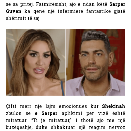
se sa pritej. Fatmirësisht, ajo e ndan këtë
Sarper
Guven
ka qenë një infermiere fantastike gjatë
shërimit të saj.
Çifti merr një lajm emocionues kur
Shekinah
zbulon se
e Sarper
aplikimi për vizë është
miratuar. “Ti je miratuar,” i thotë ajo me një
buzëqeshje, duke shkaktuar një reagim nervoz