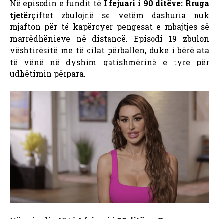
Në episodin e fundit të
I fejuari i 90 ditëve: Rruga
tjetër
çiftet zbulojnë se vetëm dashuria nuk
mjafton për të kapërcyer pengesat e mbajtjes së
marrëdhënieve në distancë. Episodi 19 zbulon
vështirësitë me të cilat përballen, duke i bërë ata
të vënë në dyshim gatishmërinë e tyre për
udhëtimin përpara.