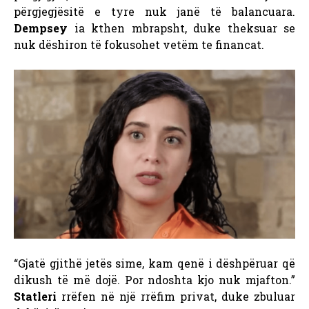
përgjegjësitë e tyre nuk janë të balancuara.
Dempsey
ia kthen mbrapsht, duke theksuar se
nuk dëshiron të fokusohet vetëm te financat.
“Gjatë gjithë jetës sime, kam qenë i dëshpëruar që
dikush të më dojë. Por ndoshta kjo nuk mjafton.”
Statleri
rrëfen në një rrëfim privat, duke zbuluar