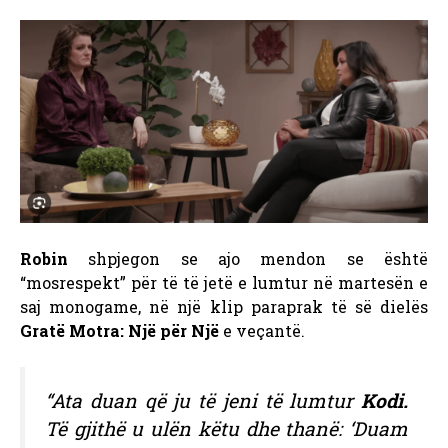
Robin
shpjegon se ajo mendon se është
“mosrespekt” për të të jetë e lumtur në martesën e
saj monogame, në një klip paraprak të së dielës
Gratë Motra: Një për Një
e veçantë.
“Ata duan që ju të jeni të lumtur
Kodi.
Të gjithë u ulën këtu dhe thanë: ‘Duam