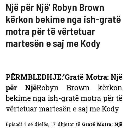
Një për Një’ Robyn Brown
kërkon bekime nga ish-gratë
motra për të vërtetuar
martesën e saj me Kody
PËRMBLEDHJE:’
Gratë Motra: Një
për Një
Robyn Brown kërkon
bekime nga ish-gratë motra për të
vërtetuar martesën e saj me Kody
Episodi i së dielës, 17 dhjetor të
Gratë Motra: Një