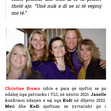
thotë ajo. “Unë nuk e di se si të veproj
me të.”
Christine Brown
ishte e para që njoftoi se po
ndahej nga patriarku i TLC, në nëntor 2021.
Janelle
konfirmoi ndarjen e saj nga
Kodi
në dhjetor 2022.
Meri
dhe
Kodi
njoftuan se zyrtarisht po i