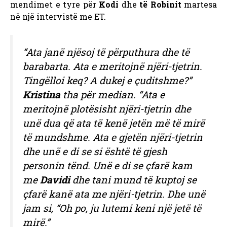
mendimet e tyre për
Kodi
dhe
të Robinit
martesa
në një intervistë me ET.
“Ata janë njësoj të përputhura dhe të
barabarta. Ata e meritojnë njëri-tjetrin.
Tingëlloi keq? A dukej e çuditshme?”
Kristina
tha për median. “Ata e
meritojnë plotësisht njëri-tjetrin dhe
unë dua që ata të kenë jetën më të mirë
të mundshme. Ata e gjetën njëri-tjetrin
dhe unë e di se si është të gjesh
personin tënd. Unë e di se çfarë kam
me
Davidi
dhe tani mund të kuptoj se
çfarë kanë ata me njëri-tjetrin. Dhe unë
jam si, “Oh po, ju lutemi keni një jetë të
mirë.”