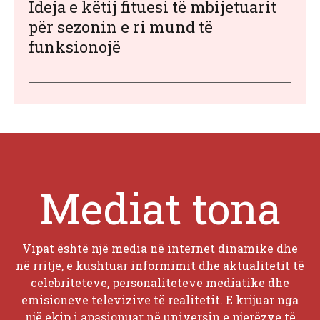
Ideja e këtij fituesi të mbijetuarit
për sezonin e ri mund të
funksionojë
Mediat tona
Vipat është një media në internet dinamike dhe
në rritje, e kushtuar informimit dhe aktualitetit të
celebriteteve, personaliteteve mediatike dhe
emisioneve televizive të realitetit. E krijuar nga
një ekip i apasionuar në universin e njerëzve të