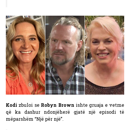
Kodi
zbuloi se
Robyn Brown
ishte gruaja e vetme
që ka dashur ndonjëherë gjatë një episodi të
mëparshëm “Një për një”.