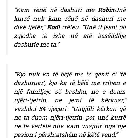
“Kam rënë në dashuri me
Robin
Unë
kurrë nuk kam rënë në dashuri me
dikë tjetër,”
Kodi
rrëfeu. “Unë thjesht po
zgjodha të isha në atë besëlidhje
dashurie me ta.”
“Kjo nuk ka të bëjë me të qenit si ‘të
dashuruar’, kjo ka të bëjë me rritjen e
një familjeje së bashku, ne e duam
njëri-tjetrin, ne jemi të kërkuar,”
vazhdoi 54-vjeçari. “Ungjilli kërkon që
ne ta duam njëri-tjetrin, por unë kurrë
në të vërtetë nuk kam vuajtur nga një
pasion i përshtatshëm në këtë vend.”