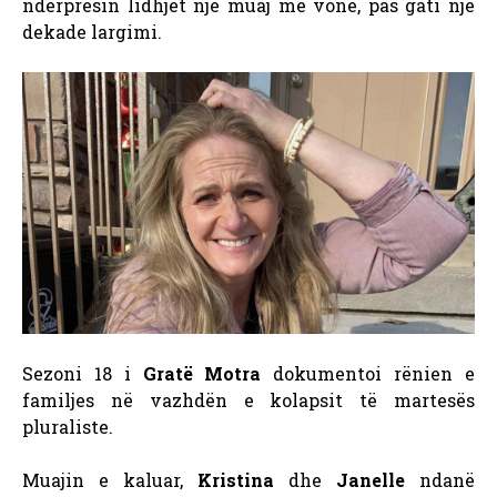
ndërpresin lidhjet një muaj më vonë, pas gati një
dekade largimi.
Sezoni 18 i
Gratë Motra
dokumentoi rënien e
familjes në vazhdën e kolapsit të martesës
pluraliste.
Muajin e kaluar,
Kristina
dhe
Janelle
ndanë