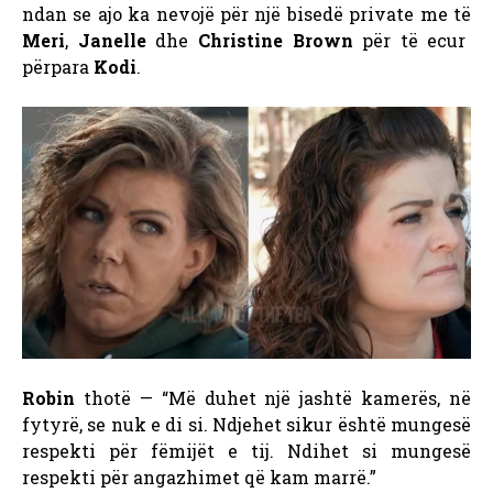
ndan se ajo ka nevojë për një bisedë private me të
Meri
,
Janelle
dhe
Christine Brown
për të ecur
përpara
Kodi
.
Robin
thotë — “Më duhet një jashtë kamerës, në
fytyrë, se nuk e di si. Ndjehet sikur është mungesë
respekti për fëmijët e tij. Ndihet si mungesë
respekti për angazhimet që kam marrë.”