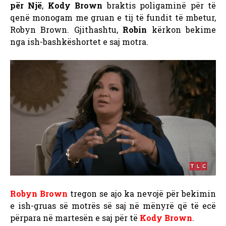
për Një
,
Kody Brown
braktis poligaminë për të
qenë monogam me gruan e tij të fundit të mbetur,
Robyn Brown. Gjithashtu,
Robin
kërkon bekime
nga ish-bashkëshortet e saj motra.
Robyn Brown
tregon se ajo ka nevojë për bekimin
e ish-gruas së motrës së saj
në mënyrë që të ecë
përpara në martesën e saj për të
Kody Brown
.