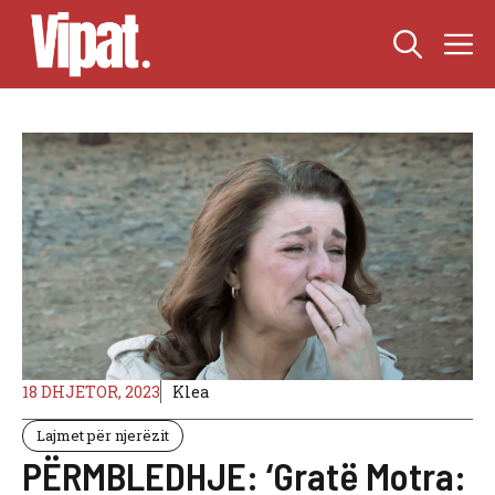
Skip
M
to
content
18 DHJETOR, 2023
Klea
Lajmet për njerëzit
PËRMBLEDHJE: ‘Gratë Motra: