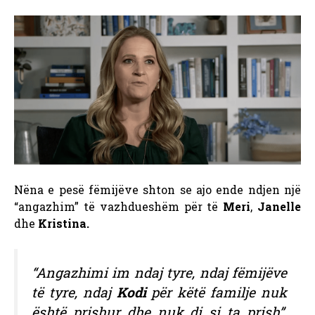
Nëna e pesë fëmijëve shton se ajo ende ndjen një
“angazhim” të vazhdueshëm për të
Meri
,
Janelle
dhe
Kristina.
“Angazhimi im ndaj tyre, ndaj fëmijëve
të tyre, ndaj
Kodi
për këtë familje nuk
është prishur dhe nuk di si ta prish”,