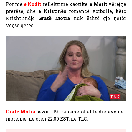
Por me
e Kodit
reflektime kaotike,
e Merit
vërejtje
prerëse, dhe
e Kristinës
romancë vorbulle, këto
Krishtlindje
Gratë Motra
nuk është gjë tjetër
veçse qetësi.
Gratë Motra
sezoni 19 transmetohet të dielave në
mbrëmje, në orën 22:00 EST, në TLC.