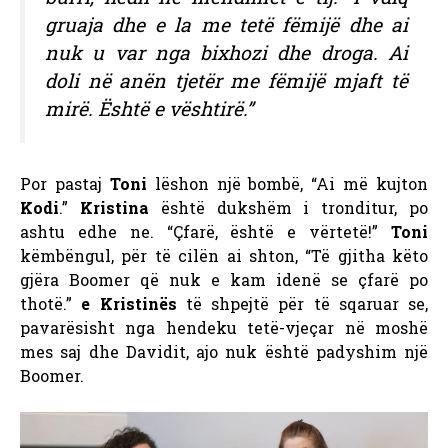
gruaja dhe e la me tetë fëmijë dhe ai
nuk u var nga bixhozi dhe droga. Ai
doli në anën tjetër me fëmijë mjaft të
mirë. Është e vështirë.”
Por pastaj
Toni
lëshon një bombë, “Ai më kujton
Kodi
.”
Kristina
është dukshëm i tronditur, po
ashtu edhe ne. “Çfarë, është e vërtetë!”
Toni
këmbëngul, për të cilën ai shton, “Të gjitha këto
gjëra Boomer që nuk e kam idenë se çfarë po
thotë.”
e Kristinës
të shpejtë për të sqaruar se,
pavarësisht nga hendeku tetë-vjeçar në moshë
mes saj dhe Davidit, ajo nuk është padyshim një
Boomer.