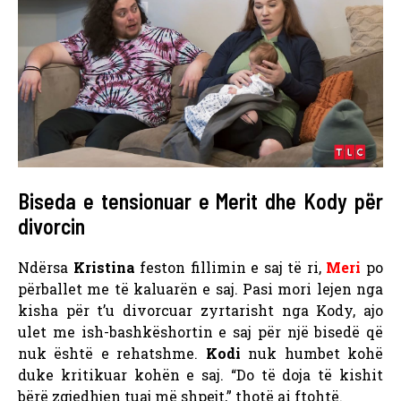
Biseda e tensionuar e Merit dhe Kody për
divorcin
Ndërsa
Kristina
feston fillimin e saj të ri,
Meri
po
përballet me të kaluarën e saj. Pasi mori lejen nga
kisha për t’u divorcuar zyrtarisht nga Kody, ajo
ulet me ish-bashkëshortin e saj për një bisedë që
nuk është e rehatshme.
Kodi
nuk humbet kohë
duke kritikuar kohën e saj. “Do të doja të kishit
bërë zgjedhjen tuaj më shpejt,” thotë ai ftohtë.