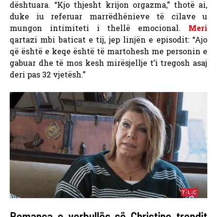
dështuara. “Kjo thjesht krijon orgazma,” thotë ai,
duke iu referuar marrëdhënieve të cilave u
mungon intimiteti i thellë emocional.
Meri
qartazi mbi baticat e tij, jep linjën e episodit: “Ajo
që është e keqe është të martohesh me personin e
gabuar dhe të mos kesh mirësjellje t’i tregosh asaj
deri pas 32 vjetësh.”
Romanca e vorbullës së Christine trondit