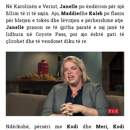
Në Karolinën e Veriut,
Janelle
po ëndërron për një
fillim të ri të sajin. Ajo,
Maddie
dhe
Kaleb
po flasin
për blerjen e tokës dhe lëvizjen e përhershme atje.
Janelle
pranon se të gjitha paratë e saj janë të
lidhura në Coyote Pass, por ajo është gati të
çlirohet dhe të vendoset diku të re.
Ndërkohë, përsëri me
Kodi
dhe
Meri, Kodi