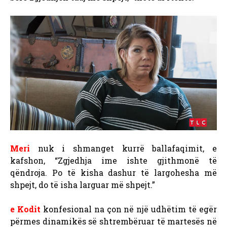
Meri
nuk i shmanget kurrë ballafaqimit, e
kafshon, “Zgjedhja ime ishte gjithmonë të
qëndroja. Po të kisha dashur të largohesha më
shpejt, do të isha larguar më shpejt.”
e Kodit
konfesional na çon në një udhëtim të egër
përmes dinamikës së shtrembëruar të martesës në