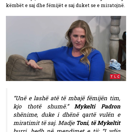
këmbët e saj dhe fëmijët e saj duket se e miratojnë.
“Unë e lashë atë të mbajë fëmijën tim,
kjo thotë shumë.”
Mykelti Padron
shënime, duke i dhënë qartë vulën e
miratimit të saj. Madje
Toni
,
të Mykeltit
burri, hedh në mendimet e tij: “I vdiq