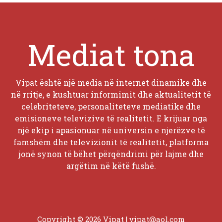
Mediat tona
Vipat është një media në internet dinamike dhe
në rritje, e kushtuar informimit dhe aktualitetit të
celebriteteve, personaliteteve mediatike dhe
emisioneve televizive të realitetit. E krijuar nga
një ekip i apasionuar në universin e njerëzve të
famshëm dhe televizionit të realitetit, platforma
jonë synon të bëhet përqëndrimi për lajme dhe
argëtim në këtë fushë.
Copyright © 2026 Vipat |
vipat@aol.com