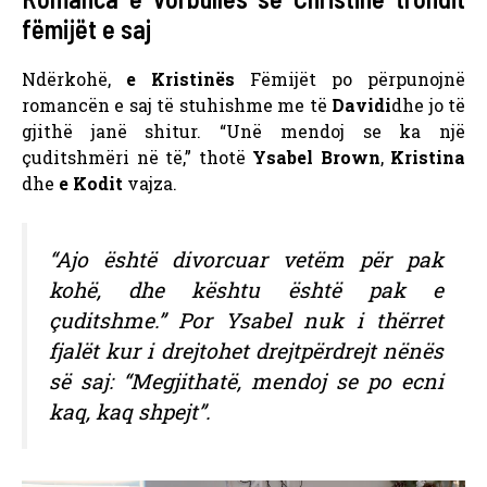
fëmijët e saj
Ndërkohë,
e Kristinës
Fëmijët po përpunojnë
romancën e saj të stuhishme me të
Davidi
dhe jo të
gjithë janë shitur. “Unë mendoj se ka një
çuditshmëri në të,” thotë
Ysabel Brown
,
Kristina
dhe
e Kodit
vajza.
“Ajo është divorcuar vetëm për pak
kohë, dhe kështu është pak e
çuditshme.” Por Ysabel nuk i thërret
fjalët kur i drejtohet drejtpërdrejt nënës
së saj: “Megjithatë, mendoj se po ecni
kaq, kaq shpejt”.