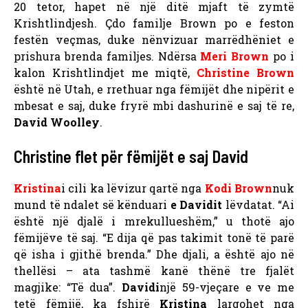
20 tetor, hapet në një ditë mjaft të zymtë
Krishtlindjesh. Çdo familje Brown po e feston
festën veçmas, duke nënvizuar marrëdhëniet e
prishura brenda familjes. Ndërsa
Meri Brown
po i
kalon Krishtlindjet me miqtë,
Christine Brown
është në Utah, e rrethuar nga fëmijët dhe nipërit e
mbesat e saj, duke fryrë mbi dashurinë e saj të re,
David Woolley
.
Christine flet për fëmijët e saj David
Kristina
i cili ka lëvizur qartë nga
Kodi Brown
nuk
mund të ndalet së kënduari
e Davidit
lëvdatat. “Ai
është një djalë i mrekullueshëm,” u thotë ajo
fëmijëve të saj. “E dija që pas takimit tonë të parë
që isha i gjithë brenda.” Dhe djali, a është ajo në
thellësi – ata tashmë kanë thënë tre fjalët
magjike: “Të dua”.
Davidi
një 59-vjeçare e ve me
tetë fëmijë, ka fshirë
Kristina
largohet nga