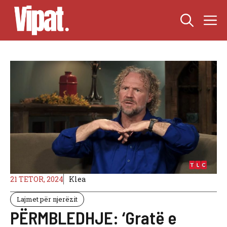
Skip
M
to
content
21 TETOR, 2024
Klea
Lajmet për njerëzit
PËRMBLEDHJE: ‘Gratë e