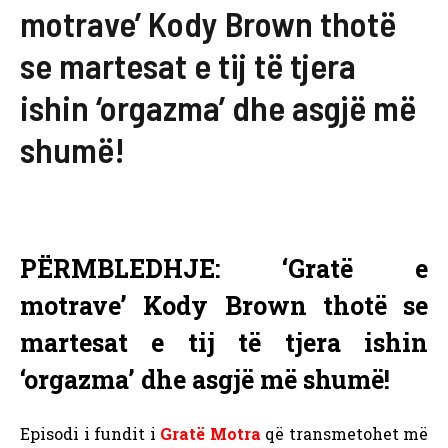
motrave’ Kody Brown thotë
se martesat e tij të tjera
ishin ‘orgazma’ dhe asgjë më
shumë!
PËRMBLEDHJE: ‘Gratë e
motrave’ Kody Brown thotë se
martesat e tij të tjera ishin
‘orgazma’ dhe asgjë më shumë!
Episodi i fundit i
Gratë Motra
që transmetohet më