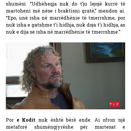
shumësi. “Udhëheqja nuk do t’ju lejojë kurrë të
martoheni më nëse i braktisni gratë,” mendon ai.
“Epo, unë isha në marrëdhënie të tmerrshme, por
nuk isha e gatshme t’i hidhja, nuk doja t’i hidhja, as
nuk e dija se isha në marrëdhënie të tmerrshme.”
Por
e Kodit
nuk është bërë ende. Ai ofron një
metaforë shumëngjyrëshe për martesat e