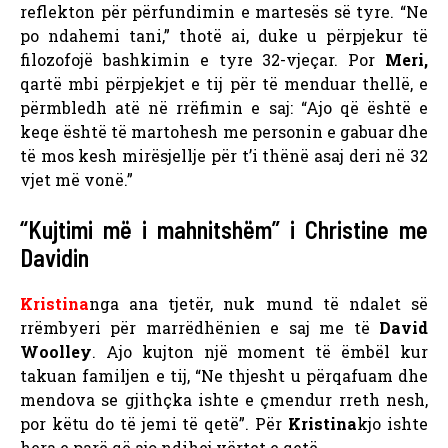
reflekton për përfundimin e martesës së tyre. “Ne
po ndahemi tani,” thotë ai, duke u përpjekur të
filozofojë bashkimin e tyre 32-vjeçar. Por
Meri,
qartë mbi përpjekjet e tij për të menduar thellë, e
përmbledh atë në rrëfimin e saj: “Ajo që është e
keqe është të martohesh me personin e gabuar dhe
të mos kesh mirësjellje për t’i thënë asaj deri në 32
vjet më vonë.”
“Kujtimi më i mahnitshëm” i Christine me
Davidin
Kristina
nga ana tjetër, nuk mund të ndalet së
rrëmbyeri për marrëdhënien e saj me të
David
Woolley
. Ajo kujton një moment të ëmbël kur
takuan familjen e tij, “Ne thjesht u përqafuam dhe
mendova se gjithçka ishte e çmendur rreth nesh,
por këtu do të jemi të qetë”. Për
Kristina
kjo ishte
hera e parë që ajo ndihej vërtet e qetë.