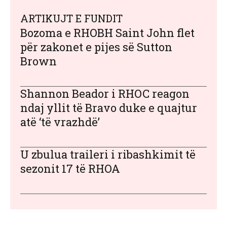
ARTIKUJT E FUNDIT
Bozoma e RHOBH Saint John flet
për zakonet e pijes së Sutton
Brown
Shannon Beador i RHOC reagon
ndaj yllit të Bravo duke e quajtur
atë ‘të vrazhdë’
U zbulua traileri i ribashkimit të
sezonit 17 të RHOA