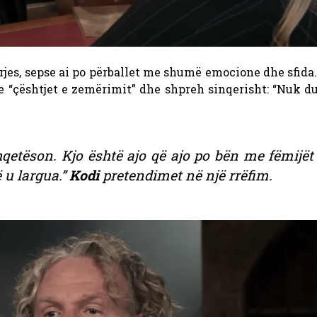
jes, sepse ai po përballet me shumë emocione dhe sfida
e “çështjet e zemërimit” dhe shpreh sinqerisht: “Nuk d
hqetëson. Kjo është ajo që ajo po bën me fëmijët
 u largua.”
Kodi
pretendimet në një rrëfim.