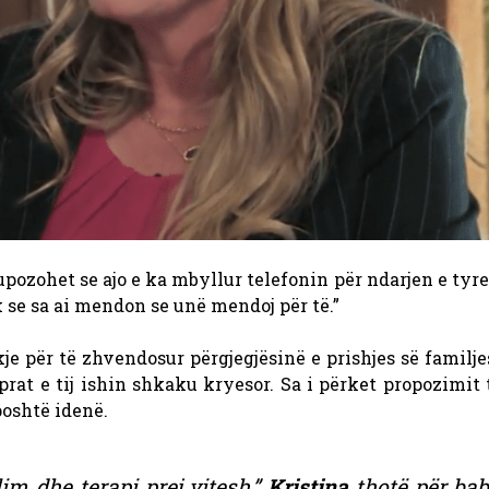
pozohet se ajo e ka mbyllur telefonin për ndarjen e tyre
 se sa ai mendon se unë mendoj për të.”
je për të zhvendosur përgjegjësinë e prishjes së familje
at e tij ishin shkaku kryesor. Sa i përket propozimit t
poshtë idenë.
im dhe terapi prej vitesh,”
Kristina
thotë për bab