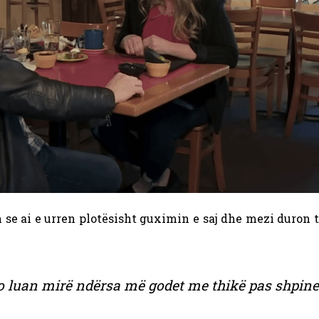
se ai e urren plotësisht guximin e saj dhe mezi duron t
jo luan mirë ndërsa më godet me thikë pas shpine