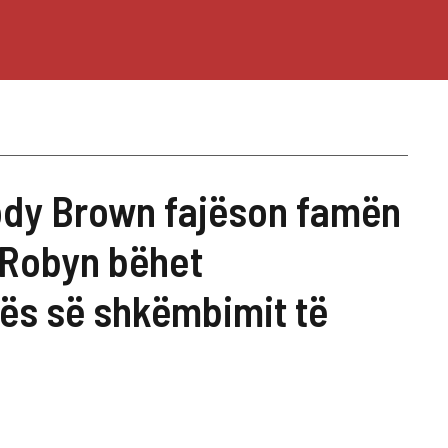
Kody Brown fajëson famën
 Robyn bëhet
ës së shkëmbimit të