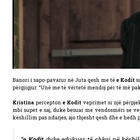
Banori i sapo-pavarur në Juta qesh me të
e Kodit
su
përgjigjur: “Unë me të vërtetë mendoj për të më pak
Kristina
percepton
e Kodit
veprimet si një përpjek
mbi supet e saj, duke besuar me vendosmëri se vepr
këshillim pas ndarjes, ajo thjesht qesh dhe e hedh 
“
e Kodit
duke edukuar të shkoj në këshill