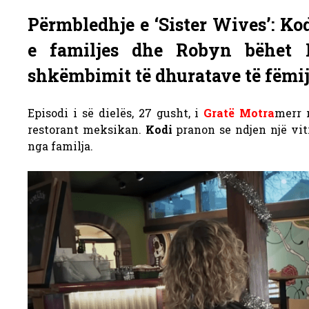
Përmbledhje e ‘Sister Wives’: K
e familjes dhe Robyn bëhet
shkëmbimit të dhuratave të fëmij
Episodi i së dielës, 27 gusht, i
Gratë Motra
merr
restorant meksikan.
Kodi
pranon se ndjen një vitr
nga familja.