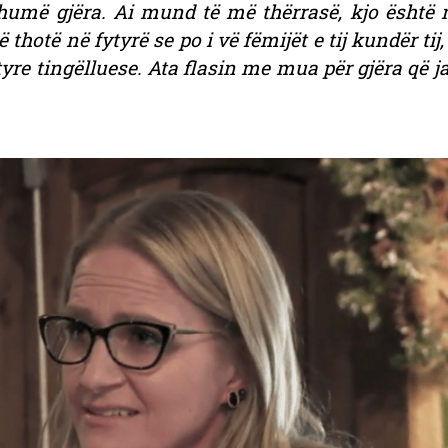
ë gjëra. Ai mund të më thërrasë, kjo është m
thotë në fytyrë se po i vë fëmijët e tij kundër tij, j
tyre tingëlluese. Ata flasin me mua për gjëra që j