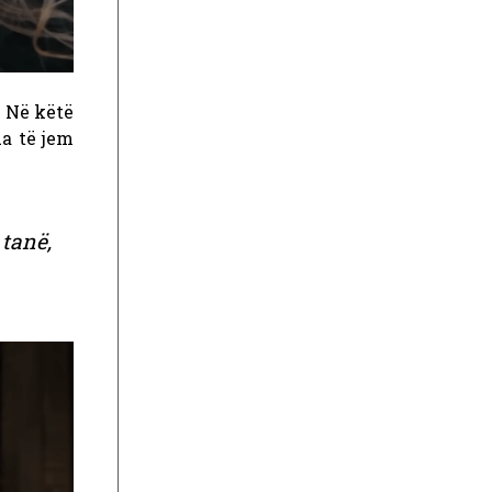
. Në këtë
ua të jem
 tanë,