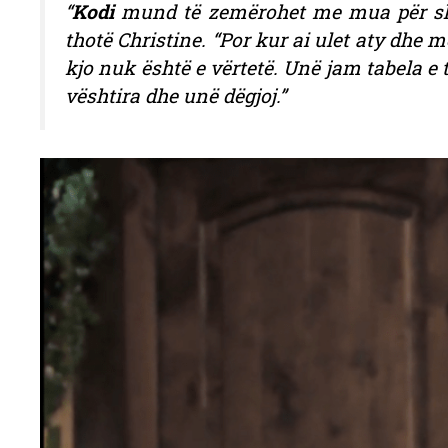
“
Kodi
mund të zemërohet me mua për shum
thotë Christine. “Por kur ai ulet aty dhe më 
kjo nuk është e vërtetë. Unë jam tabela e 
vështira dhe unë dëgjoj.”