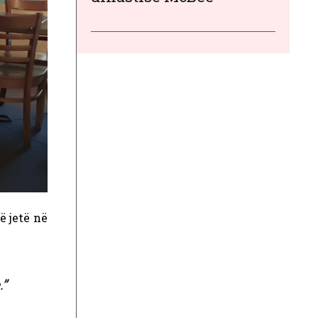
ë jetë në
.”