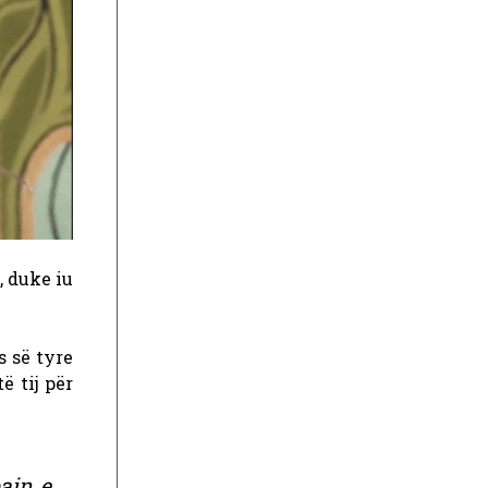
, duke iu
s së tyre
ë tij për
ain e