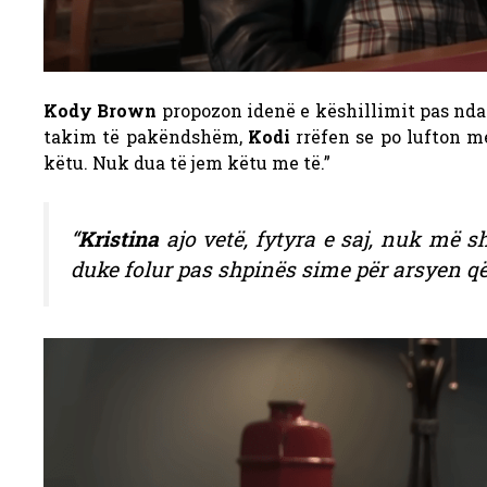
Kody Brown
propozon idenë e këshillimit pas ndar
takim të pakëndshëm,
Kodi
rrëfen se po lufton m
këtu. Nuk dua të jem këtu me të.”
“
Kristina
ajo vetë, fytyra e saj, nuk më s
duke folur pas shpinës sime për arsyen që