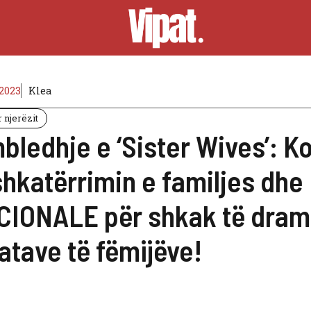
2023
Klea
 njerëzit
bledhje e ‘Sister Wives’: 
shkatërrimin e familjes dhe
IONALE për shkak të dram
atave të fëmijëve!