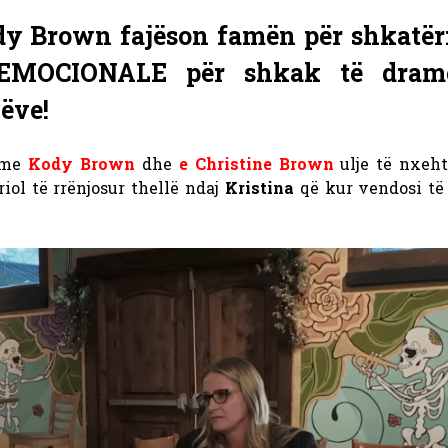
ody Brown fajëson famën për shkatë
 EMOCIONALE për shkak të dram
ëve!
 me
Kody Brown
dhe
e Christine Brown
ulje të nxeht
iol të rrënjosur thellë ndaj
Kristina
që kur vendosi të 