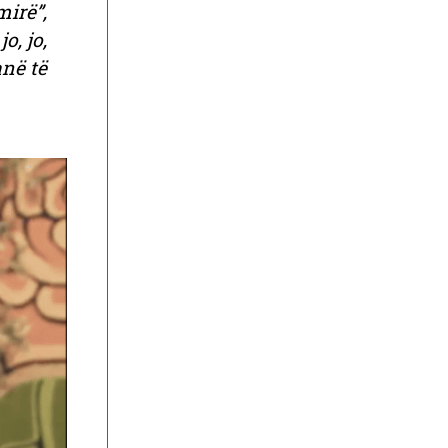
irë”,
o, jo,
anë të