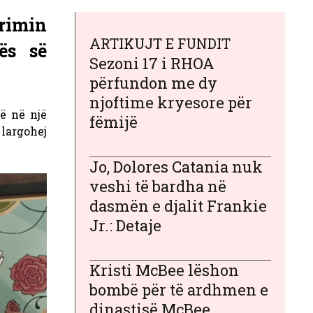
rrimin
ARTIKUJT E FUNDIT
ës së
Sezoni 17 i RHOA
përfundon me dy
njoftime kryesore për
ë në një
fëmijë
largohej
Jo, Dolores Catania nuk
veshi të bardha në
dasmën e djalit Frankie
Jr.: Detaje
Kristi McBee lëshon
bombë për të ardhmen e
dinastisë McBee