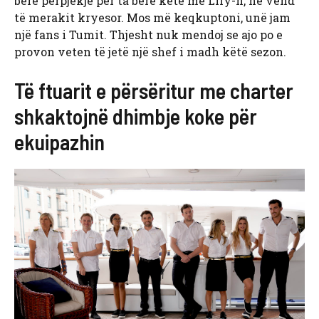
bërë përpjekje për ta bërë këtë me Lily-n, në vend
të merakit kryesor. Mos më keqkuptoni, unë jam
një fans i Tumit. Thjesht nuk mendoj se ajo po e
provon veten të jetë një shef i madh këtë sezon.
Të ftuarit e përsëritur me charter
shkaktojnë dhimbje koke për
ekuipazhin