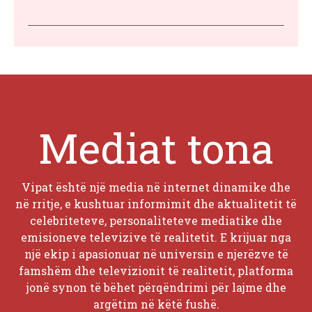
Mediat tona
Vipat është një media në internet dinamike dhe
në rritje, e kushtuar informimit dhe aktualitetit të
celebriteteve, personaliteteve mediatike dhe
emisioneve televizive të realitetit. E krijuar nga
një ekip i apasionuar në universin e njerëzve të
famshëm dhe televizionit të realitetit, platforma
jonë synon të bëhet përqëndrimi për lajme dhe
argëtim në këtë fushë.