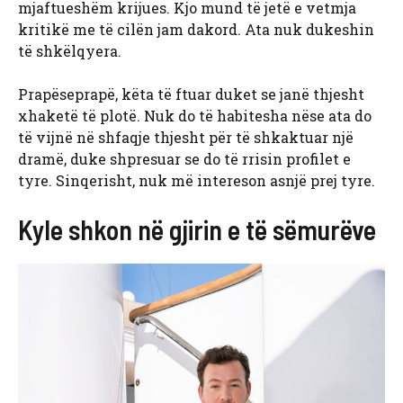
mjaftueshëm krijues. Kjo mund të jetë e vetmja
kritikë me të cilën jam dakord. Ata nuk dukeshin
të shkëlqyera.
Prapëseprapë, këta të ftuar duket se janë thjesht
xhaketë të plotë. Nuk do të habitesha nëse ata do
të vijnë në shfaqje thjesht për të shkaktuar një
dramë, duke shpresuar se do të rrisin profilet e
tyre. Sinqerisht, nuk më intereson asnjë prej tyre.
Kyle shkon në gjirin e të sëmurëve