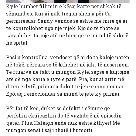
Kyle humbet fillimin e kësaj karte për shkak të
sëmundjes. Kur ai nuk tregon shenja për t’u
përmirësuar, Sandy vendos se është më mirë që ai
të kontrollohet nga një mjek. Kjo do të thotë se
Lara duhet ta çojë atë në breg që të mund të shkojë
në spital.
Pasi u kontrollua, vendoset që ai do ta kalojë natën
në tokë, përpara se të kthehet në jaht të nesërmen.
Të ftuarve në fakt u mungon Kyle, sepse e kujtojnë
atë që nga karta e tyre e parë. Pra, kur ai arrin në
ditën e dytë, primarja duket të jetë e emocionuar.
Epo, aq i emocionuar sa mund të jetë ky primar.
Për fat të keq, duket se defekti i sëmurë që
përfshin ekuipazhin do të vazhdojë në episodin
tjetër. Plus, Haleigh ende nuk është kthyer! Më
mungon sensi i saj i thatë i humorit.