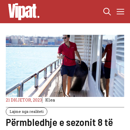
Skip
M
to
content
21 DHJETOR, 2023
Klea
Lajme nga realiteti
Përmbledhje e sezonit 8 të