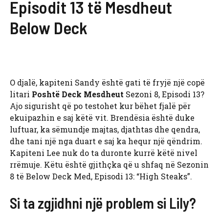
Episodit 13 të Mesdheut
Below Deck
O djalë, kapiteni Sandy është gati të fryjë një copë
litari
Poshtë Deck Mesdheut
Sezoni 8, Episodi 13?
Ajo sigurisht që po testohet kur bëhet fjalë për
ekuipazhin e saj këtë vit. Brendësia është duke
luftuar, ka sëmundje majtas, djathtas dhe qendra,
dhe tani një nga duart e saj ka hequr një qëndrim.
Kapiteni Lee nuk do ta duronte kurrë këtë nivel
rrëmuje. Këtu është gjithçka që u shfaq në Sezonin
8 të Below Deck Med, Episodi 13: “High Steaks”.
Si ta zgjidhni një problem si Lily?