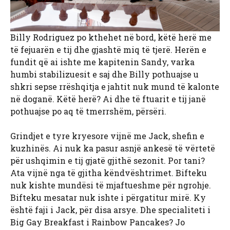
Billy Rodriguez po kthehet në bord, këtë herë me
të fejuarën e tij dhe gjashtë miq të tjerë. Herën e
fundit që ai ishte me kapitenin Sandy, varka
humbi stabilizuesit e saj dhe Billy pothuajse u
shkri sepse rrëshqitja e jahtit nuk mund të kalonte
në doganë. Këtë herë? Ai dhe të ftuarit e tij janë
pothuajse po aq të tmerrshëm, përsëri.
Grindjet e tyre kryesore vijnë me Jack, shefin e
kuzhinës. Ai nuk ka pasur asnjë ankesë të vërtetë
për ushqimin e tij gjatë gjithë sezonit. Por tani?
Ata vijnë nga të gjitha këndvështrimet. Bifteku
nuk kishte mundësi të mjaftueshme për ngrohje.
Bifteku mesatar nuk ishte i përgatitur mirë. Ky
është faji i Jack, për disa arsye. Dhe specialiteti i
Big Gay Breakfast i Rainbow Pancakes? Jo