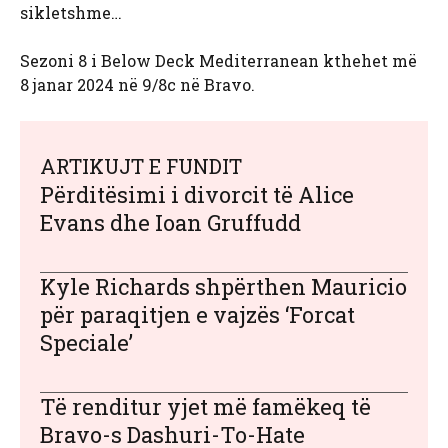
sikletshme…
Sezoni 8 i Below Deck Mediterranean kthehet më
8 janar 2024 në 9/8c në Bravo.
ARTIKUJT E FUNDIT
Përditësimi i divorcit të Alice
Evans dhe Ioan Gruffudd
Kyle Richards shpërthen Mauricio
për paraqitjen e vajzës ‘Forcat
Speciale’
Të renditur yjet më famëkeq të
Bravo-s Dashuri-To-Hate