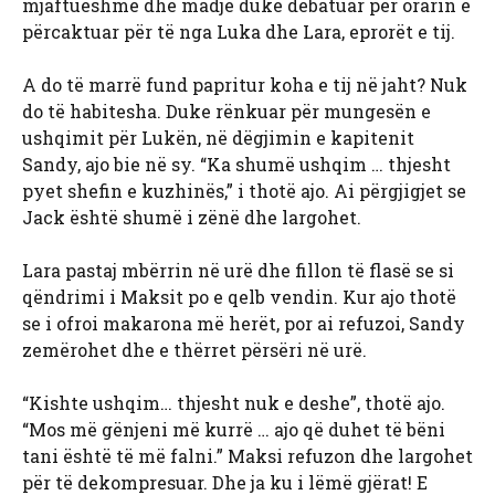
mjaftueshme dhe madje duke debatuar për orarin e
përcaktuar për të nga Luka dhe Lara, eprorët e tij.
A do të marrë fund papritur koha e tij në jaht? Nuk
do të habitesha. Duke rënkuar për mungesën e
ushqimit për Lukën, në dëgjimin e kapitenit
Sandy, ajo bie në sy. “Ka shumë ushqim … thjesht
pyet shefin e kuzhinës,” i thotë ajo. Ai përgjigjet se
Jack është shumë i zënë dhe largohet.
Lara pastaj mbërrin në urë dhe fillon të flasë se si
qëndrimi i Maksit po e qelb vendin. Kur ajo thotë
se i ofroi makarona më herët, por ai refuzoi, Sandy
zemërohet dhe e thërret përsëri në urë.
“Kishte ushqim… thjesht nuk e deshe”, thotë ajo.
“Mos më gënjeni më kurrë … ajo që duhet të bëni
tani është të më falni.” Maksi refuzon dhe largohet
për të dekompresuar. Dhe ja ku i lëmë gjërat! E