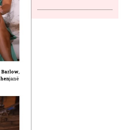
 Barlow
,
ohen
janë