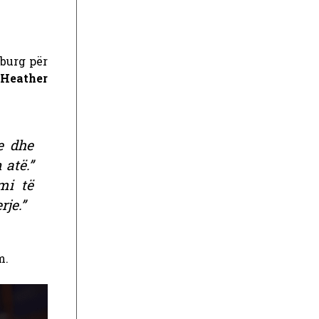
 burg për
Heather
e dhe
atë.”
mi të
je.”
m.