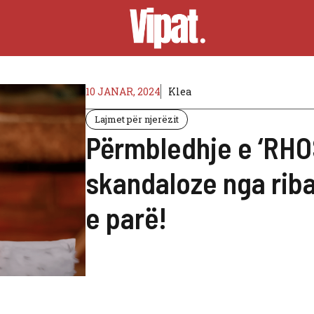
10 JANAR, 2024
Klea
Lajmet për njerëzit
Përmbledhje e ‘RH
skandaloze nga riba
e parë!