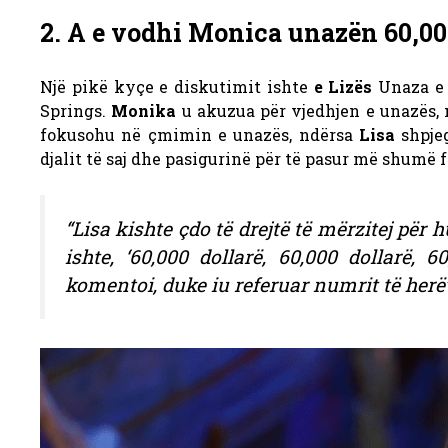
2. A e vodhi Monica unazën 60,000
Një pikë kyçe e diskutimit ishte
e Lizës
Unaza e 
Springs.
Monika
u akuzua për vjedhjen e unazës, 
fokusohu në çmimin e unazës, ndërsa
Lisa
shpjeg
djalit të saj dhe pasigurinë për të pasur më shumë f
“Lisa kishte çdo të drejtë të mërzitej për
ishte, ‘60,000 dollarë, 60,000 dollarë, 6
komentoi, duke iu referuar numrit të her