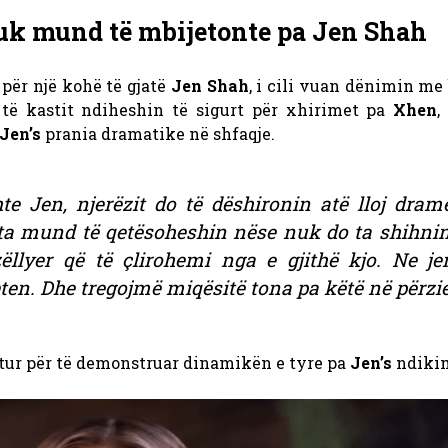
nuk mund të mbijetonte pa Jen Shah
për një kohë të gjatë
Jen Shah
, i cili vuan dënimin me
të kastit ndiheshin të sigurt për xhirimet pa
Xhen
,
Jen’s
prania dramatike në shfaqje.
te Jen, njerëzit do të dëshironin atë lloj dram
ata mund të qetësoheshin nëse nuk do ta shihnin 
ëllyer që të çlirohemi nga e gjithë kjo. Ne je
ten. Dhe tregojmë miqësitë tona pa këtë në përzier
etur për të demonstruar dinamikën e tyre pa
Jen’s
ndiki