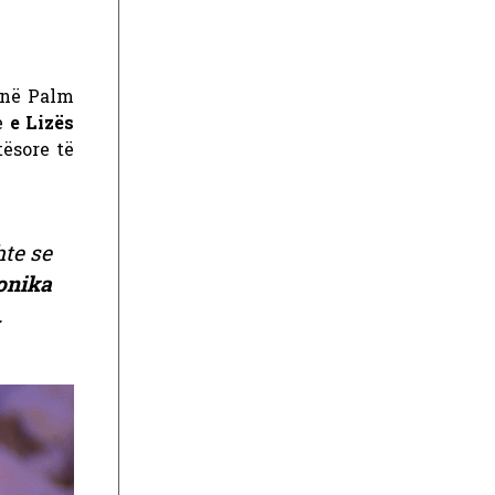
 në Palm
e
e Lizës
ësore të
hte se
nika
.