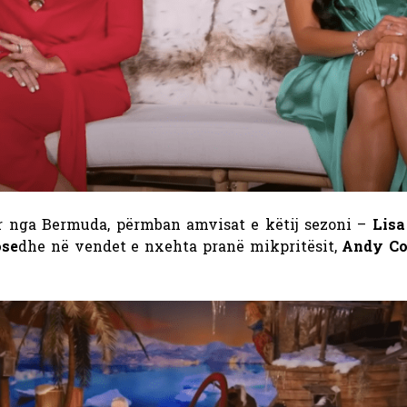
ar nga Bermuda, përmban amvisat e këtij sezoni –
Lisa
se
dhe në vendet e nxehta pranë mikpritësit,
Andy C