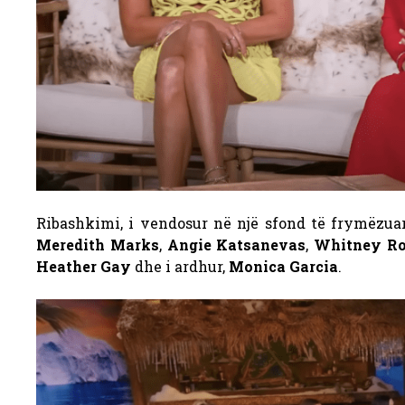
Ribashkimi, i vendosur në një sfond të frymëzu
Meredith Marks
,
Angie Katsanevas
,
Whitney Ro
Heather Gay
dhe i ardhur,
Monica Garcia
.