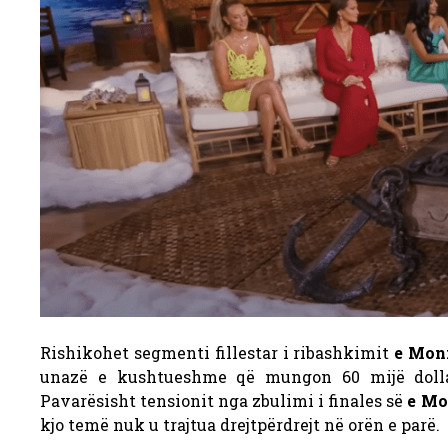
Rishikohet segmenti fillestar i ribashkimit
e Mon
unazë e kushtueshme që mungon 60 mijë doll
Pavarësisht tensionit nga zbulimi i finales së
e Mo
kjo temë nuk u trajtua drejtpërdrejt në orën e parë.