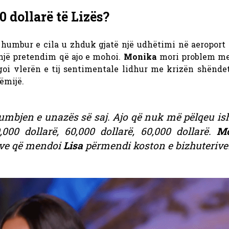
 dollarë të Lizës?
humbur e cila u zhduk gjatë një udhëtimi në aeroport
një pretendim që ajo e mohoi.
Monika
mori problem m
oi vlerën e tij sentimentale lidhur me krizën shëndet
ëmijë.
 humbjen e unazës së saj. Ajo që nuk më pëlqeu is
0,000 dollarë, 60,000 dollarë, 60,000 dollarë.
Mo
ëve që mendoi
Lisa
përmendi koston e bizhuterive