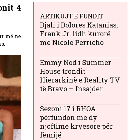
onit 4
ARTIKUJT E FUNDIT
Djali i Dolores Katanias,
Frank Jr. lidh kurorë
ërt më në
me Nicole Perricho
es.
Emmy Nod i Summer
House trondit
Hierarkinë e Reality TV
të Bravo – Insajder
Sezoni 17 i RHOA
përfundon me dy
njoftime kryesore për
fëmijë