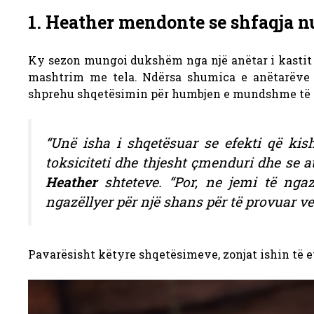
1. Heather mendonte se shfaqja 
Ky sezon mungoi dukshëm nga një anëtar i kastit 
mashtrim me tela. Ndërsa shumica e anëtarëve 
shprehu shqetësimin për humbjen e mundshme të
“Unë isha i shqetësuar se efekti që kish
toksiciteti dhe thjesht çmenduri dhe se 
Heather
shteteve. “Por, ne jemi të ngaz
ngazëllyer për një shans për të provuar ve
Pavarësisht këtyre shqetësimeve, zonjat ishin të 