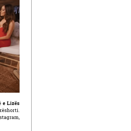
në
e Lizës
ëshorti.
nstagram,