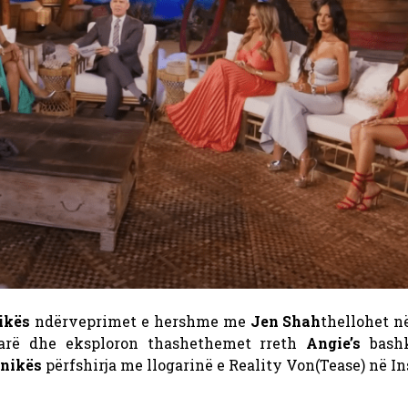
ikës
ndërveprimet e hershme me
Jen Shah
thellohet 
arë dhe eksploron thashethemet rreth
Angie’s
bashk
nikës
përfshirja me llogarinë e Reality Von(Tease) në I