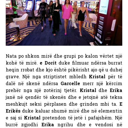
Nata po shkon mirë dhe grupi po kalon vërtet një
kohë të mirë.
e Dorit
duke filmuar ndërsa burrat
heqin rrobat dhe kjo është pikërisht ajo që u duhej
grave. Një nga striptistet mbledh
Kristal
për të
dalë në skenë ndërsa
Garcelle
merr një kërcim
prehër nga një zotërinj tjetër.
Kristal
dhe
Erika
janë në qendër të skenës dhe e jetojnë atë teksa
meshkujt seksi përplasen dhe grinden mbi ta.
E
Erikës
duke kaluar shumë mirë dhe në elementin
e saj si
Kristal
pretendon të jetë i pafajshëm. Një
burrë zgjodhi
Erika
ngrihu dhe e vendosi në