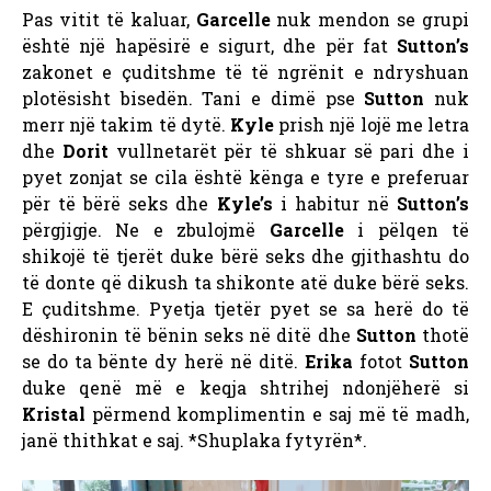
Pas vitit të kaluar,
Garcelle
nuk mendon se grupi
është një hapësirë ​​e sigurt, dhe për fat
Sutton’s
zakonet e çuditshme të të ngrënit e ndryshuan
plotësisht bisedën. Tani e dimë pse
Sutton
nuk
merr një takim të dytë.
Kyle
prish një lojë me letra
dhe
Dorit
vullnetarët për të shkuar së pari dhe i
pyet zonjat se cila është kënga e tyre e preferuar
për të bërë seks dhe
Kyle’s
i habitur në
Sutton’s
përgjigje. Ne e zbulojmë
Garcelle
i pëlqen të
shikojë të tjerët duke bërë seks dhe gjithashtu do
të donte që dikush ta shikonte atë duke bërë seks.
E çuditshme. Pyetja tjetër pyet se sa herë do të
dëshironin të bënin seks në ditë dhe
Sutton
thotë
se do ta bënte dy herë në ditë.
Erika
fotot
Sutton
duke qenë më e keqja shtrihej ndonjëherë si
Kristal
përmend komplimentin e saj më të madh,
janë thithkat e saj. *Shuplaka fytyrën*.