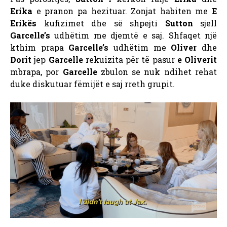
Erika
e pranon pa hezituar. Zonjat habiten me
E
Erikës
kufizimet dhe së shpejti
Sutton
sjell
Garcelle’s
udhëtim me djemtë e saj. Shfaqet një
kthim prapa
Garcelle’s
udhëtim me
Oliver
dhe
Dorit
jep
Garcelle
rekuizita për të pasur
e Oliverit
mbrapa, por
Garcelle
zbulon se nuk ndihet rehat
duke diskutuar fëmijët e saj rreth grupit.