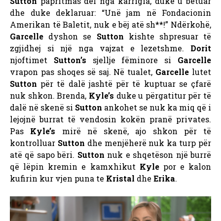
Sutton
papritmas del nga karrigia, duke u betuar
dhe duke deklaruar: “Unë jam në Fondacionin
Amerikan të Baletit, nuk e bëj atë sh**!” Ndërkohë,
Garcelle
dyshon se
Sutton
kishte shpresuar të
zgjidhej si një nga vajzat e lezetshme.
Dorit
njoftimet
Sutton’s
sjellje fëminore si
Garcelle
vrapon pas shoqes së saj. Në tualet,
Garcelle
lutet
Sutton
për të dalë jashtë për të kuptuar se çfarë
nuk shkon. Brenda,
Kyle’s
duke u përgatitur për të
dalë në skenë si
Sutton
ankohet se nuk ka miq që i
lejojnë burrat të vendosin kokën pranë privates.
Pas
Kyle’s
mirë në skenë, ajo shkon për të
kontrolluar
Sutton
dhe menjëherë nuk ka turp për
atë që sapo bëri.
Sutton
nuk e shqetëson një burrë
që lëpin kremin e kamxhikut
Kyle
por e kalon
kufirin kur vjen puna te
Kristal
dhe
Erika
.