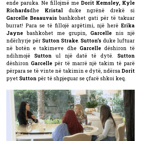
ende paruka. Ne fillojmë me
Dorit Kemsley, Kyle
Richards
dhe
Kristal
duke ngrënë drekë si
Garcelle Beaauvais
bashkohet gati për të takuar
burrat! Para se të fillojë argëtimi, një herë
Erika
Jayne
bashkohet me grupin,
Garcelle
nis një
ndërhyrje për
Sutton Strake
.
Sutton’s
duke luftuar
në botën e takimeve dhe
Garcelle
dëshiron të
ndihmojë
Sutton
ul një datë të dytë.
Sutton
dëshiron
Garcelle
për të marrë një takim të parë
përpara se të vinte në takimin e dytë, ndërsa
Dorit
pyet
Sutton
për të shpjeguar se çfarë shkoi keq.