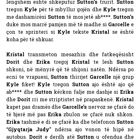
lëngshëm është shkëputur
Sutton’s
trurit.
Sutton
tregon
Kyle
për të mbyllur gojën dhe
Kyle
tregon
me dashamirësi
Sutton
të mos jetë ab****.
Sutton’s
duke mos marrë pamjen më të madhe si
Garcelle
e
çon te sprinteri si
Kyle
tekste
Kristal
se është
koha për të shkuar.
Kristal
transmeton mesazhin dhe fatkeqësisht
Dorit
dhe
Erika
tregoj
Kristal
te lesh
Sutton
shkoni, në mënyrë që të shijoni natën. Ndërsa po
ecni te vrapuesi,
Sutton
thirrjet
Garcelle
një grup
Kyle
fiket!
Kyle
tregon
Sutton
ajo është ajo që
ab**** dhe
Sutton
kërkon falje me dashje si
Erika
dhe
Dorit
rri me striptistet në prapaskenë.
Kristal
kapet pas dramës dhe
Garcelle’s
nervoz se çfarë do
të bjerë më pas
Erika
zbulon se çfarë nuk shkon.
Erika
tashmë e di se çfarë ka dhe telefonon
Sutton
“
Gjyqtarja Judy
” ndërsa ajo vonon të hipë në
autobus.
Dorit
e derdh atë
Sutton
u ofendua dhe