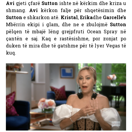
Avi
gjeti çfarë
Sutton
ishte në kërkim dhe kriza u
shmang.
Avi
kërkon falje për shqetësimin dhe
Sutton
e shkarkon atë.
Kristal
,
Erika
dhe
Garcelle’s
Mbërrin ekipi i glam, dhe ne e zbulojmë
Sutton
pëlqen të mbajë lëng grejpfruti Ocean Spray në
çantën e saj. Kaq e rastësishme, por zonjat po
duken të mira dhe të gatshme për të lyer Vegas të
kuq.