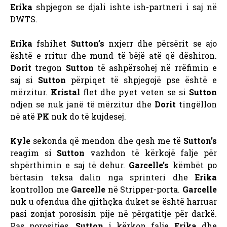
Erika
shpjegon se djali ishte ish-partneri i saj në
DWTS.
Erika
fshihet
Sutton’s
nxjerr dhe përsërit se ajo
është e rritur dhe mund të bëjë atë që dëshiron.
Dorit
tregon
Sutton
të ashpërsohej në rrëfimin e
saj si
Sutton
përpiqet të shpjegojë pse është e
mërzitur.
Kristal
flet dhe pyet veten se si
Sutton
ndjen se nuk janë të mërzitur dhe
Dorit
tingëllon
në atë
PK
nuk do të kujdesej.
Kyle
sekonda që mendon dhe qesh me të
Sutton’s
reagim si
Sutton
vazhdon të kërkojë falje për
shpërthimin e saj të dehur.
Garcelle’s
këmbët po
bërtasin teksa dalin nga sprinteri dhe
Erika
kontrollon me
Garcelle
në Stripper-porta.
Garcelle
nuk u ofendua dhe gjithçka duket se është harruar
pasi zonjat porosisin pije në përgatitje për darkë.
Pas porositjes,
Sutton
i kërkon falje
Erika
dhe