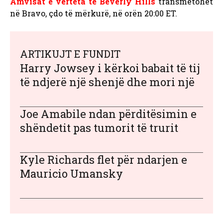
Amvisat e vërteta të Beverly Hills
transmetohet
në Bravo, çdo të mërkurë, në orën 20:00 ET.
ARTIKUJT E FUNDIT
Harry Jowsey i kërkoi babait të tij
të ndjerë një shenjë dhe mori një
Joe Amabile ndan përditësimin e
shëndetit pas tumorit të trurit
Kyle Richards flet për ndarjen e
Mauricio Umansky