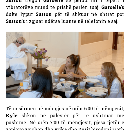
Sutton
tregon
Garcelle
se përdorimi i tepërt i
vibratorëve mund të prishë perlën tuaj.
Garcelle’s
duke lypur
Sutton
për të shkuar në shtrat por
Sutton’s
i zgjuar ndërsa luante në telefonin e saj.
Të nesërmen në mëngjes në orën 6:00 të mëngjesit,
Kyle
shkon në palestër për të ushtruar me
pushime. Në orën 7:00 të mëngjesit, pjesa tjetër e
zonjave zgjohen dhe
Erika
dhe
Dorit
bisedoni rreth