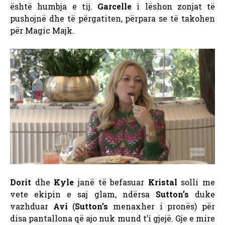
është humbja e tij.
Garcelle
i lëshon zonjat të
pushojnë dhe të përgatiten, përpara se të takohen
për Magic Majk.
Dorit
dhe
Kyle
janë të befasuar
Kristal
solli me
vete ekipin e saj glam, ndërsa
Sutton’s
duke
vazhduar
Avi
(
Sutton’s
menaxher i pronës) për
disa pantallona që ajo nuk mund t’i gjejë. Gje e mire