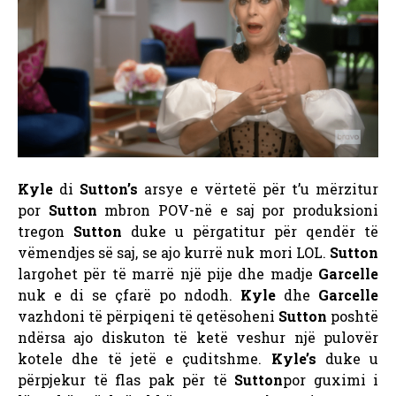
Kyle
di
Sutton’s
arsye e vërtetë për t’u mërzitur
por
Sutton
mbron POV-në e saj por produksioni
tregon
Sutton
duke u përgatitur për qendër të
vëmendjes së saj, se ajo kurrë nuk mori LOL.
Sutton
largohet për të marrë një pije dhe madje
Garcelle
nuk e di se çfarë po ndodh.
Kyle
dhe
Garcelle
vazhdoni të përpiqeni të qetësoheni
Sutton
poshtë
ndërsa ajo diskuton të ketë veshur një pulovër
kotele dhe të jetë e çuditshme.
Kyle’s
duke u
përpjekur të flas pak për të
Sutton
por guximi i