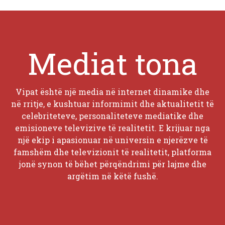
Mediat tona
Vipat është një media në internet dinamike dhe
në rritje, e kushtuar informimit dhe aktualitetit të
celebriteteve, personaliteteve mediatike dhe
emisioneve televizive të realitetit. E krijuar nga
një ekip i apasionuar në universin e njerëzve të
famshëm dhe televizionit të realitetit, platforma
jonë synon të bëhet përqëndrimi për lajme dhe
argëtim në këtë fushë.