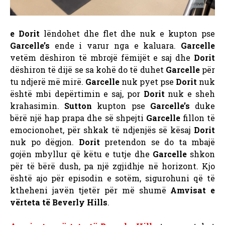
e Dorit
lëndohet dhe flet dhe nuk e kupton pse
Garcelle’s
ende i varur nga e kaluara.
Garcelle
vetëm dëshiron të mbrojë fëmijët e saj dhe
Dorit
dëshiron të dijë se sa kohë do të duhet
Garcelle
për
tu ndjerë më mirë.
Garcelle
nuk pyet pse
Dorit
nuk
është mbi depërtimin e saj, por
Dorit
nuk e sheh
krahasimin.
Sutton
kupton pse
Garcelle’s
duke
bërë një hap prapa dhe së shpejti
Garcelle
fillon të
emocionohet, për shkak të ndjenjës së kësaj
Dorit
nuk po dëgjon.
Dorit
pretendon se do ta mbajë
gojën mbyllur që këtu e tutje dhe
Garcelle
shkon
për të bërë dush, pa një zgjidhje në horizont. Kjo
është ajo për episodin e sotëm, sigurohuni që të
ktheheni javën tjetër për më shumë
Amvisat e
vërteta të Beverly Hills
.