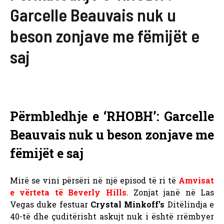
Garcelle Beauvais nuk u
beson zonjave me fëmijët e
saj
Përmbledhje e ‘RHOBH’: Garcelle
Beauvais nuk u beson zonjave me
fëmijët e saj
Mirë se vini përsëri në një episod të ri të
Amvisat
e vërteta të Beverly Hills
. Zonjat janë në Las
Vegas duke festuar
Crystal Minkoff’s
Ditëlindja e
40-të dhe çuditërisht askujt nuk i është rrëmbyer