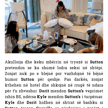
Akullorja dhe keku mbërrin në tryezë si
Sutton
pretendon se ka shumë lodra seksi në shtëpi.
Zonjat nuk po e blejnë por vazhdojnë të bëjnë
humor
Sutton
për qeshje. Pas darkës, zonjat
kthehen në hotel dhe shkojnë në rrugë të ndara
për t’u zhveshur.
Dorit
mendon
Sutton’s
veprimet
ishin BS, ndërsa
Kyle
mendon
Sutton’s
i turpëruar.
Kyle
dhe
Dorit
hidhen në shtrat së bashku si