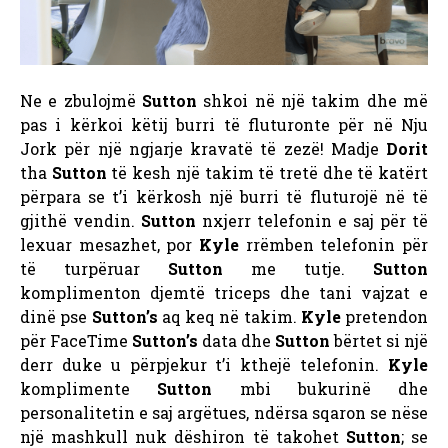
Ne e zbulojmë
Sutton
shkoi në një takim dhe më
pas i kërkoi këtij burri të fluturonte për në Nju
Jork për një ngjarje kravatë të zezë! Madje
Dorit
tha
Sutton
të kesh një takim të tretë dhe të katërt
përpara se t’i kërkosh një burri të fluturojë në të
gjithë vendin.
Sutton
nxjerr telefonin e saj për të
lexuar mesazhet, por
Kyle
rrëmben telefonin për
të turpëruar
Sutton
me tutje.
Sutton
komplimenton djemtë triceps dhe tani vajzat e
dinë pse
Sutton’s
aq keq në takim.
Kyle
pretendon
për FaceTime
Sutton’s
data dhe
Sutton
bërtet si një
derr duke u përpjekur t’i kthejë telefonin.
Kyle
komplimente
Sutton
mbi bukurinë dhe
personalitetin e saj argëtues, ndërsa sqaron se nëse
një mashkull nuk dëshiron të takohet
Sutton
; se