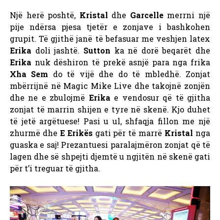
Një herë poshtë,
Kristal
dhe
Garcelle
merrni një
pije ndërsa pjesa tjetër e zonjave i bashkohen
grupit. Të gjithë janë të befasuar me veshjen latex
Erika
doli jashtë.
Sutton
ka në dorë beqarët dhe
Erika
nuk dëshiron të prekë asnjë para nga frika
Xha Sem
do të vijë dhe do të mbledhë. Zonjat
mbërrijnë në Magic Mike Live dhe takojnë zonjën
dhe ne e zbulojmë
Erika
e vendosur që të gjitha
zonjat të marrin shijen e tyre në skenë. Kjo duhet
të jetë argëtuese! Pasi u ul, shfaqja fillon me një
zhurmë dhe
E Erikës
gati për të marrë
Kristal
nga
guaska e saj! Prezantuesi paralajmëron zonjat që të
lagen dhe së shpejti djemtë u ngjitën në skenë gati
për t’i treguar të gjitha.