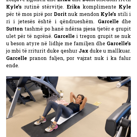
Kyle’s
rutinë stërvitje.
Erika
komplimente
Kyle
për të mos pirë por
Dorit
nuk mendon
Kyle’s
stili i
ri i jetesës është i qëndrueshëm.
Garcelle
dhe
Sutton
tashmë po hanë ndërsa pjesa tjetër e grupit
ulet për të ngrënë.
Garcelle
i tregon grupit se nuk
u beson atyre në lidhje me familjen dhe
Garcelle’s
jo mbi të rriturit duke qeshur
Jax
duke u mallkuar.
Garcelle
pranon faljen, por vajzat nuk i ka falur
ende.