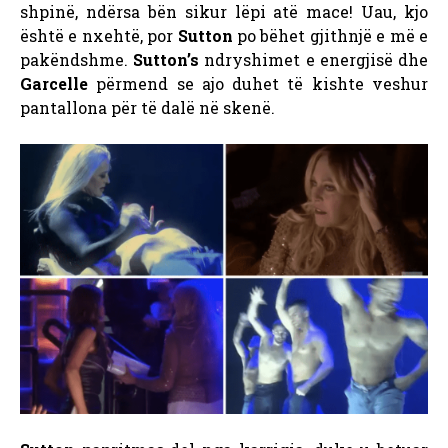
shpinë, ndërsa bën sikur lëpi atë mace! Uau, kjo
është e nxehtë, por
Sutton
po bëhet gjithnjë e më e
pakëndshme.
Sutton’s
ndryshimet e energjisë dhe
Garcelle
përmend se ajo duhet të kishte veshur
pantallona për të dalë në skenë.