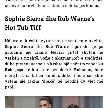
çifteve, duke zbuluar se drama nuk ka përfunduar.
Sophie Sierra dhe Rob Warne’s
Hot Tub Tiff
Ndërsa nuk është zyrtarisht në sediljen e nxehtë,
Sophie Sierra
dhe
Rob Warne
sigurisht që po
gatuanin një dramë. Ndërsa çiftet zhyten në
vaskën e nxehtë,
Sofia
i akuzuar
Rob
e tradhtisë,
duke pretenduar se ajo kishte një shënim zanor ku
Rob
gjoja kërkoi dikë për darkë.
Rob
ndonjëherë
mbrojtësi, ia ktheu kundër, duke thënë se ishte
vetëm një takim “drekë” që ndodhi dy vjet më
parë.