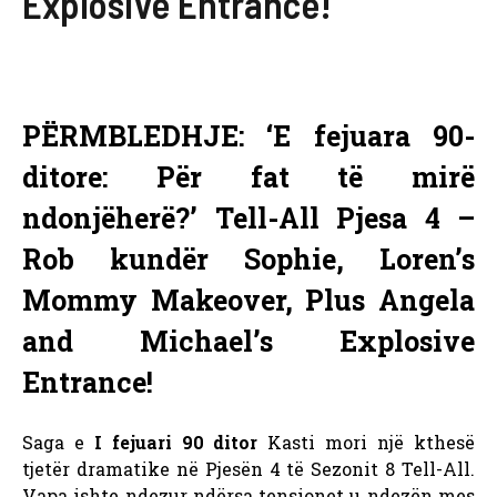
Explosive Entrance!
PËRMBLEDHJE: ‘E fejuara 90-
ditore: Për fat të mirë
ndonjëherë?’ Tell-All Pjesa 4 –
Rob kundër Sophie, Loren’s
Mommy Makeover, Plus Angela
and Michael’s Explosive
Entrance!
Saga e
I fejuari 90 ditor
Kasti mori një kthesë
tjetër dramatike në Pjesën 4 të Sezonit 8 Tell-All.
Vapa ishte ndezur ndërsa tensionet u ndezën mes