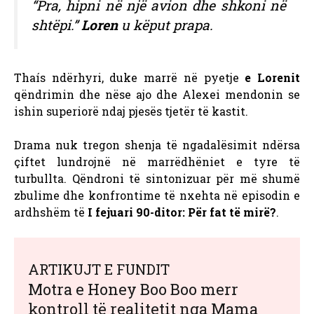
“Pra, hipni në një avion dhe shkoni në
shtëpi.”
Loren
u këput prapa.
Thaís ndërhyri, duke marrë në pyetje
e Lorenit
qëndrimin dhe nëse ajo dhe Alexei mendonin se
ishin superiorë ndaj pjesës tjetër të kastit.
Drama nuk tregon shenja të ngadalësimit ndërsa
çiftet lundrojnë në marrëdhëniet e tyre të
turbullta. Qëndroni të sintonizuar për më shumë
zbulime dhe konfrontime të nxehta në episodin e
ardhshëm të
I fejuari 90-ditor: Për fat të mirë?
.
ARTIKUJT E FUNDIT
Motra e Honey Boo Boo merr
kontroll të realitetit nga Mama