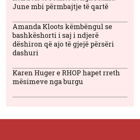
June mbi përmbajtje të qartë
Amanda Kloots këmbëngul se
bashkëshorti i saj i ndjerë
dëshiron që ajo të gjejë përsëri
dashuri
Karen Huger e RHOP hapet rreth
mësimeve nga burgu