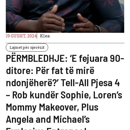
19 GUSHT, 2024
Klea
Lajmet për njerëzit
PËRMBLEDHJE: ‘E fejuara 90-
ditore: Për fat të mirë
ndonjëherë?’ Tell-All Pjesa 4
– Rob kundër Sophie, Loren’s
Mommy Makeover, Plus
Angela and Michael’s