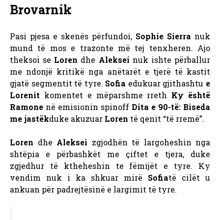
Brovarnik
Pasi pjesa e skenës përfundoi,
Sophie Sierra
nuk
mund të mos e trazonte më tej tenxheren. Ajo
theksoi se
Loren
dhe
Aleksei
nuk ishte përballur
me ndonjë kritikë nga anëtarët e tjerë të kastit
gjatë segmentit të tyre.
Sofia
edukuar gjithashtu
e
Lorenit
komentet e mëparshme rreth
Ky është
Ramone
në emisionin spinoff
Dita e 90-të: Biseda
me jastëk
duke akuzuar
Loren
të qenit “të rremë”.
Loren
dhe
Aleksei
zgjodhën të largoheshin nga
shtëpia e përbashkët me çiftet e tjera, duke
zgjedhur të ktheheshin te fëmijët e tyre. Ky
vendim nuk i ka shkuar mirë
Sofia
të cilët u
ankuan për padrejtësinë e largimit të tyre.