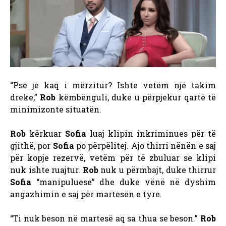
“Pse je kaq i mërzitur? Ishte vetëm një takim
dreke,”
Rob
këmbënguli, duke u përpjekur qartë të
minimizonte situatën.
Rob
kërkuar
Sofia
luaj klipin inkriminues për të
gjithë, por
Sofia
po përpëlitej. Ajo thirri nënën e saj
për kopje rezervë, vetëm për të zbuluar se klipi
nuk ishte ruajtur.
Rob
nuk u përmbajt, duke thirrur
Sofia
“manipuluese” dhe duke vënë në dyshim
angazhimin e saj për martesën e tyre.
“Ti nuk beson në martesë aq sa thua se beson.”
Rob