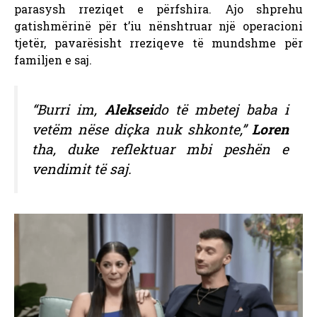
parasysh rreziqet e përfshira. Ajo shprehu
gatishmërinë për t’iu nënshtruar një operacioni
tjetër, pavarësisht rreziqeve të mundshme për
familjen e saj.
“Burri im,
Aleksei
do të mbetej baba i
vetëm nëse diçka nuk shkonte,”
Loren
tha, duke reflektuar mbi peshën e
vendimit të saj.