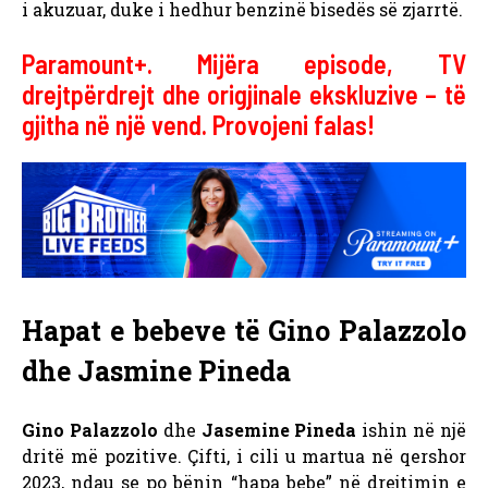
i akuzuar, duke i hedhur benzinë ​​bisedës së zjarrtë.
Paramount+. Mijëra episode, TV
drejtpërdrejt dhe origjinale ekskluzive – të
gjitha në një vend. Provojeni falas!
Hapat e bebeve të Gino Palazzolo
dhe Jasmine Pineda
Gino Palazzolo
dhe
Jasemine Pineda
ishin në një
dritë më pozitive. Çifti, i cili u martua në qershor
2023, ndau se po bënin “hapa bebe” në drejtimin e