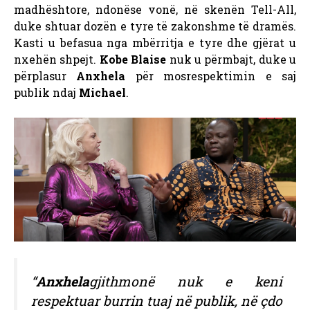
madhështore, ndonëse vonë, në skenën Tell-All,
duke shtuar dozën e tyre të zakonshme të dramës.
Kasti u befasua nga mbërritja e tyre dhe gjërat u
nxehën shpejt.
Kobe Blaise
nuk u përmbajt, duke u
përplasur
Anxhela
për mosrespektimin e saj
publik ndaj
Michael
.
“
Anxhela
gjithmonë nuk e keni
respektuar burrin tuaj në publik, në çdo