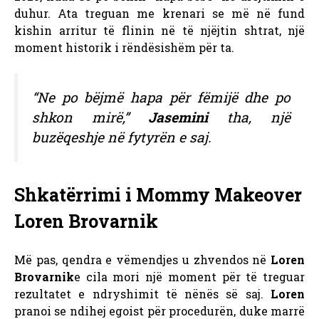
duhur. Ata treguan me krenari se më në fund
kishin arritur të flinin në të njëjtin shtrat, një
moment historik i rëndësishëm për ta.
“Ne po bëjmë hapa për fëmijë dhe po
shkon mirë,”
Jasemini
tha, një
buzëqeshje në fytyrën e saj.
Shkatërrimi i Mommy Makeover
Loren Brovarnik
Më pas, qendra e vëmendjes u zhvendos në
Loren
Brovarnik
e cila mori një moment për të treguar
rezultatet e ndryshimit të nënës së saj.
Loren
pranoi se ndihej egoist për procedurën, duke marrë