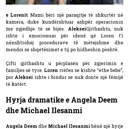
e Lorenit
Mami bëri një paraqitje të shkurtër në
kamera, duke kundërshtuar ashpër operacionin
me zgjedhje të së bijës.
Aleksei
Gjithashtu, nuk
ishte i emocionuar për idenë që Loren t’i
nënshtrohej procedurave të mëtejshme dhe
mendoi se shqetësimet e tij po hidheshin poshtë.
Çifti gjithashtu u përplasën për zgjerimin e
familjes së tyre.
Loren
rrëfeu se kishte “ethe bebe”,
por
Aleksei
ishte i bindur se nuk donte një fëmijë
të katërt.
Hyrja dramatike e Angela Deem
dhe Michael Ilesanmi
Angela Deem
dhe
Michael Ilesanmi
bënë një hyrje