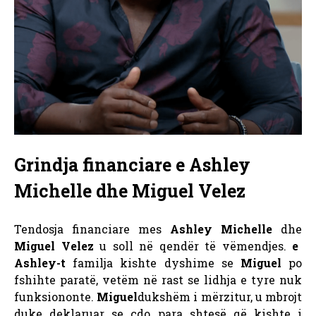
Grindja financiare e Ashley
Michelle dhe Miguel Velez
Tendosja financiare mes
Ashley Michelle
dhe
Miguel Velez
u soll në qendër të vëmendjes.
e
Ashley-t
familja kishte dyshime se
Miguel
po
fshihte paratë, vetëm në rast se lidhja e tyre nuk
funksiononte.
Miguel
dukshëm i mërzitur, u mbrojt
duke deklaruar se çdo para shtesë që kishte i