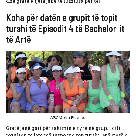
dhe gratë e tjera janë të lumtura për të!
Koha për datën e grupit të topit
turshi të Episodit 4 të Bachelor-it
të Artë
ABC/John Fleenor
Gratë janë gati për takimin e tyre në grup, i cili
rezulton të jetë një turne me top turshi. Një pjesë e