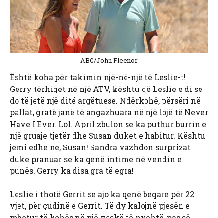
ABC/John Fleenor
Është koha për takimin një-në-një të Leslie-t!
Gerry tërhiqet në një ATV, kështu që Leslie e di se
do të jetë një ditë argëtuese. Ndërkohë, përsëri në
pallat, gratë janë të angazhuara në një lojë të Never
Have I Ever. Lol. April zbulon se ka puthur burrin e
një gruaje tjetër dhe Susan duket e habitur. Kështu
jemi edhe ne, Susan! Sandra vazhdon surprizat
duke pranuar se ka qenë intime në vendin e
punës. Gerry ka disa gra të egra!
Leslie i thotë Gerrit se ajo ka qenë beqare për 22
vjet, për çudinë e Gerrit. Të dy kalojnë pjesën e
mbetur të kohës në një vaskë të nxehtë, pas së