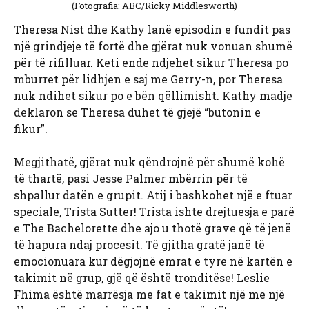
(Fotografia: ABC/Ricky Middlesworth)
Theresa Nist dhe Kathy lanë episodin e fundit pas
një grindjeje të fortë dhe gjërat nuk vonuan shumë
për të rifilluar. Keti ende ndjehet sikur Theresa po
mburret për lidhjen e saj me Gerry-n, por Theresa
nuk ndihet sikur po e bën qëllimisht. Kathy madje
deklaron se Theresa duhet të gjejë “butonin e
fikur”.
Megjithatë, gjërat nuk qëndrojnë për shumë kohë
të thartë, pasi Jesse Palmer mbërrin për të
shpallur datën e grupit. Atij i bashkohet një e ftuar
speciale, Trista Sutter! Trista ishte drejtuesja e parë
e The Bachelorette dhe ajo u thotë grave që të jenë
të hapura ndaj procesit. Të gjitha gratë janë të
emocionuara kur dëgjojnë emrat e tyre në kartën e
takimit në grup, gjë që është tronditëse! Leslie
Fhima është marrësja me fat e takimit një me një