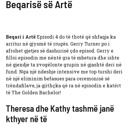
Beqarisë së Artë
Beqari i Artë
Episodi 4 do të thotë që shfaqja ka
arritur në gjysmë të rrugës. Gerry Turner po i
afrohet gjetjes së dashurisë çdo episod. Gerry e
filloi episodin me nëntë gra të mbetura dhe ishte
në gjendje ta zvogëlonte grupin në gjashtë deri në
fund. Nga një ndeshje intensive me top turshi deri
në një eliminim befasues para ceremonisë së
trëndafilave, ja gjithçka që ra në episodin e katërt
të The Golden Bachelor!
Theresa dhe Kathy tashmë janë
kthyer në të