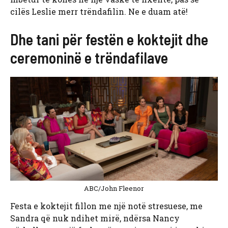
cilës Leslie merr trëndafilin. Ne e duam atë!
Dhe tani për festën e koktejit dhe
ceremoninë e trëndafilave
ABC/John Fleenor
Festa e koktejit fillon me një notë stresuese, me
Sandra që nuk ndihet mirë, ndërsa Nancy