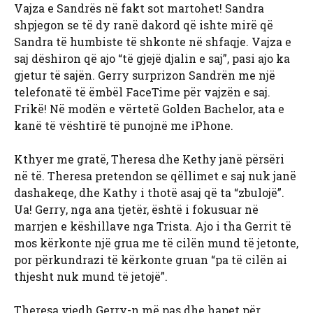
Vajza e Sandrës në fakt sot martohet! Sandra
shpjegon se të dy ranë dakord që ishte mirë që
Sandra të humbiste të shkonte në shfaqje. Vajza e
saj dëshiron që ajo “të gjejë djalin e saj”, pasi ajo ka
gjetur të sajën. Gerry surprizon Sandrën me një
telefonatë të ëmbël FaceTime për vajzën e saj.
Frikë! Në modën e vërtetë Golden Bachelor, ata e
kanë të vështirë të punojnë me iPhone.
Kthyer me gratë, Theresa dhe Kethy janë përsëri
në të. Theresa pretendon se qëllimet e saj nuk janë
dashakeqe, dhe Kathy i thotë asaj që ta “zbulojë”.
Ua! Gerry, nga ana tjetër, është i fokusuar në
marrjen e këshillave nga Trista. Ajo i tha Gerrit të
mos kërkonte një grua me të cilën mund të jetonte,
por përkundrazi të kërkonte gruan “pa të cilën ai
thjesht nuk mund të jetojë”.
Theresa vjedh Gerry-n më pas dhe hapet për