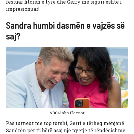
festuar fitoren e tyre dhe Gerry me siguri është i
impresionuar!
Sandra humbi dasmën e vajzës së
saj?
ABC/John Fleenor
Pas turneut me top turshi, Gerri e tërheq mënjanë
Sandrën për t’i bërë asaj një pyetje të rëndësishme.