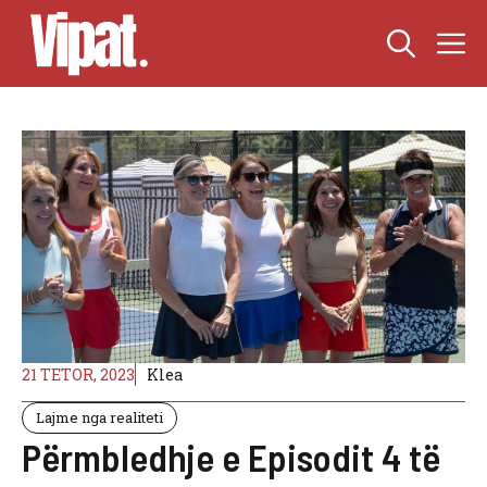
Skip
M
to
content
21 TETOR, 2023
Klea
Lajme nga realiteti
Përmbledhje e Episodit 4 të