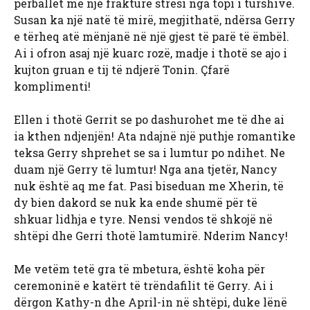
përballet me një frakturë stresi nga topi i turshive.
Susan ka një natë të mirë, megjithatë, ndërsa Gerry
e tërheq atë mënjanë në një gjest të parë të ëmbël.
Ai i ofron asaj një kuarc rozë, madje i thotë se ajo i
kujton gruan e tij të ndjerë Tonin. Çfarë
komplimenti!
Ellen i thotë Gerrit se po dashurohet me të dhe ai
ia kthen ndjenjën! Ata ndajnë një puthje romantike
teksa Gerry shprehet se sa i lumtur po ndihet. Ne
duam një Gerry të lumtur! Nga ana tjetër, Nancy
nuk është aq me fat. Pasi biseduan me Xherin, të
dy bien dakord se nuk ka ende shumë për të
shkuar lidhja e tyre. Nensi vendos të shkojë në
shtëpi dhe Gerri thotë lamtumirë. Nderim Nancy!
Me vetëm tetë gra të mbetura, është koha për
ceremoninë e katërt të trëndafilit të Gerry. Ai i
dërgon Kathy-n dhe April-in në shtëpi, duke lënë