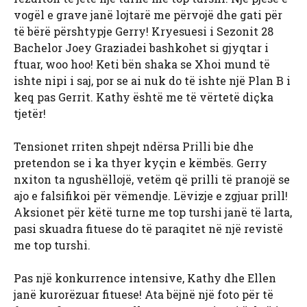
vogël e grave janë lojtarë me përvojë dhe gati për
të bërë përshtypje Gerry! Kryesuesi i Sezonit 28
Bachelor Joey Graziadei bashkohet si gjyqtar i
ftuar, woo hoo! Keti bën shaka se Xhoi mund të
ishte nipi i saj, por se ai nuk do të ishte një Plan B i
keq pas Gerrit. Kathy është me të vërtetë diçka
tjetër!
Tensionet rriten shpejt ndërsa Prilli bie dhe
pretendon se i ka thyer kyçin e këmbës. Gerry
nxiton ta ngushëllojë, vetëm që prilli të pranojë se
ajo e falsifikoi për vëmendje. Lëvizje e zgjuar prill!
Aksionet për këtë turne me top turshi janë të larta,
pasi skuadra fituese do të paraqitet në një revistë
me top turshi.
Pas një konkurrence intensive, Kathy dhe Ellen
janë kurorëzuar fituese! Ata bëjnë një foto për të