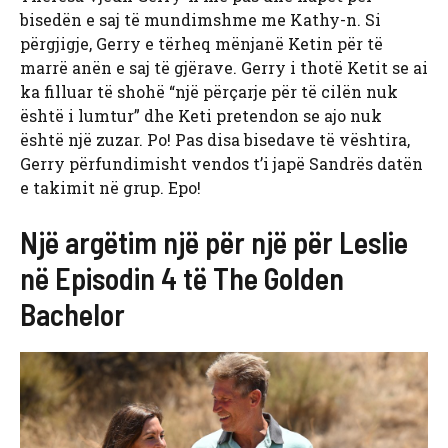
bisedën e saj të mundimshme me Kathy-n. Si
përgjigje, Gerry e tërheq mënjanë Ketin për të
marrë anën e saj të gjërave. Gerry i thotë Ketit se ai
ka filluar të shohë “një përçarje për të cilën nuk
është i lumtur” dhe Keti pretendon se ajo nuk
është një zuzar. Po! Pas disa bisedave të vështira,
Gerry përfundimisht vendos t’i japë Sandrës datën
e takimit në grup. Epo!
Një argëtim një për një për Leslie
në Episodin 4 të The Golden
Bachelor