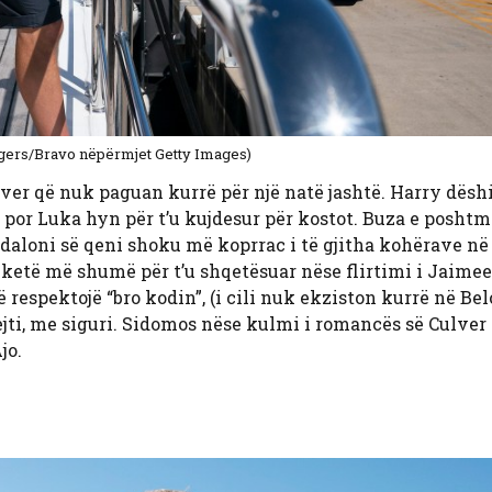
gers/Bravo nëpërmjet Getty Images)
lver që nuk paguan kurrë për një natë jashtë. Harry dësh
, por Luka hyn për t’u kujdesur për kostot. Buza e poshtm
 Ndaloni së qeni shoku më koprrac i të gjitha kohërave n
të ketë më shumë për t’u shqetësuar nëse flirtimi i Jaime
 respektojë “bro kodin”, (i cili nuk ekziston kurrë në Be
hpejti, me siguri. Sidomos nëse kulmi i romancës së Culver
jo.