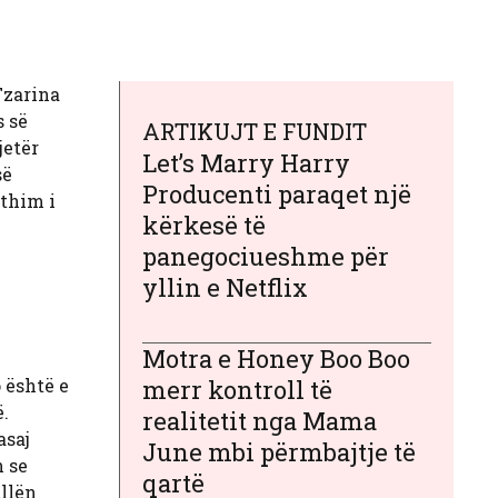
Tzarina
s së
ARTIKUJT E FUNDIT
jetër
Let’s Marry Harry
së
Producenti paraqet një
rthim i
kërkesë të
panegociueshme për
yllin e Netflix
Motra e Honey Boo Boo
 është e
merr kontroll të
ë.
realitetit nga Mama
asaj
June mbi përmbajtje të
n se
qartë
allën