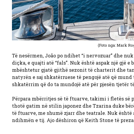
(Foto nga: Mark Ro
Të nesërmen, João po ndihet “i nervozuar” dhe nuk e 
diçka, e quajti atë “fals”. Nuk është aspak një gjë 
mbështetur gjatë gjithë sezonit të charterit dhe t
natyrën e saj shkatërruese të pengojë atë që mund
shkatërrim që do ta mundojë atë për pjesën tjetër të
Përpara mbërritjes së të ftuarve, takimi i fletës s
thotë gatim në stilin japonez dhe Tzarina duke bërë
të ftuarve, me shumë zjarr dhe teatrale. Nuk është 
ndihmën e tij. Ajo dëshiron që Keith Stone të pre