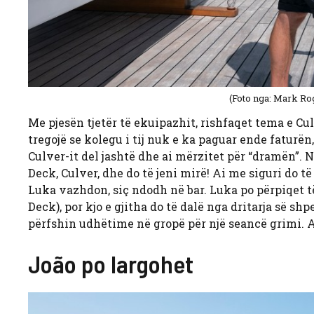
(Foto nga: Mark Ro
Me pjesën tjetër të ekuipazhit, rishfaqet tema e Cu
tregojë se kolegu i tij nuk e ka paguar ende faturën
Culver-it del jashtë dhe ai mërzitet për “dramën”.
Deck, Culver, dhe do të jeni mirë! Ai me siguri do 
Luka vazhdon, siç ndodh në bar. Luka po përpiqet të
Deck), por kjo e gjitha do të dalë nga dritarja së s
përfshin udhëtime në gropë për një seancë grimi. A
João po largohet