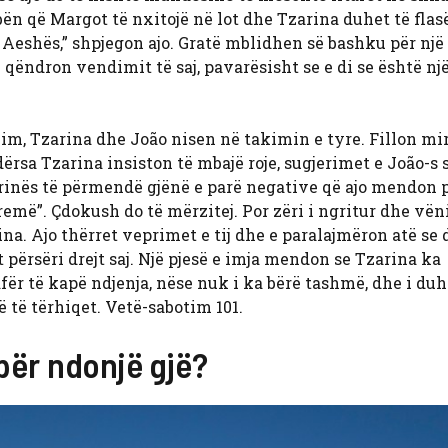
bën që Margot të nxitojë në lot dhe Tzarina duhet të flas
 Aeshës,” shpjegon ajo. Gratë mblidhen së bashku për një
 qëndron vendimit të saj, pavarësisht se e di se është nj
im, Tzarina dhe João nisen në takimin e tyre. Fillon mi
rsa Tzarina insiston të mbajë roje, sugjerimet e João-s s
zarinës të përmendë gjënë e parë negative që ajo mendon p
remë”. Çdokush do të mërzitej. Por zëri i ngritur dhe vën
a. Ajo thërret veprimet e tij dhe e paralajmëron atë se d
t përsëri drejt saj. Një pjesë e imja mendon se Tzarina ka
afër të kapë ndjenja, nëse nuk i ka bërë tashmë, dhe i duh
ë të tërhiqet. Vetë-sabotim 101.
për ndonjë gjë?