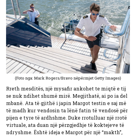
(Foto nga: Mark Rogers/Bravo nëpërmjet Getty Images)
Rreth mesditës, një mysafir ankohet te miqtë e tij
se nuk ndihet shumë mirë. Megjithatë, ai po ia del
mbanë. Ata të gjithë i japin Margot testin e saj më
të madh kur vendosin ta lënë fatin të vendosë për
pijen e tyre të ardhshme. Duke rrotulluar një rrotë
virtuale, ata duan një përzgjedhje të koktejeve të
ndryshme. Është ideja e Margot për një “makth”,