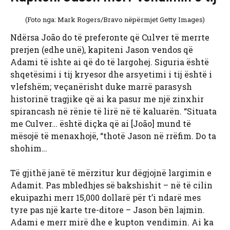
(Foto nga: Mark Rogers/Bravo nëpërmjet Getty Images)
Ndërsa João do të preferonte që Culver të merrte
prerjen (edhe unë), kapiteni Jason vendos që
Adami të ishte ai që do të largohej. Siguria është
shqetësimi i tij kryesor dhe arsyetimi i tij është i
vlefshëm; veçanërisht duke marrë parasysh
historinë tragjike që ai ka pasur me një zinxhir
spirancash në rënie të lirë në të kaluarën. “Situata
me Culver… është diçka që ai [João] mund të
mësojë të menaxhojë, “thotë Jason në rrëfim. Do ta
shohim…
Të gjithë janë të mërzitur kur dëgjojnë largimin e
Adamit. Pas mbledhjes së bakshishit – në të cilin
ekuipazhi merr 15,000 dollarë për t’i ndarë mes
tyre pas një karte tre-ditore – Jason bën lajmin.
Adami e merr mirë dhe e kupton vendimin. Ai ka