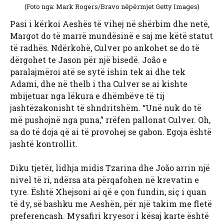
(Foto nga: Mark Rogers/Bravo nëpërmjet Getty Images)
Pasi i kërkoi Aeshës të vihej në shërbim dhe netë,
Margot do të marrë mundësinë e saj me këtë statut
të radhës. Ndërkohë, Culver po ankohet se do të
dërgohet te Jason për një bisedë. João e
paralajmëroi atë se sytë ishin tek ai dhe tek
Adami, dhe në thelb i tha Culver se ai kishte
mbijetuar nga lëkura e dhëmbëve të tij
jashtëzakonisht të shndritshëm. “Unë nuk do të
më pushojnë nga puna,” rrëfen pallonat Culver. Oh,
sa do të doja që ai të provohej se gabon. Egoja është
jashtë kontrollit.
Diku tjetër, lidhja midis Tzarina dhe João arrin një
nivel të ri, ndërsa ata përqafohen në krevatin e
tyre. Është Xhejsoni ai që e çon fundin, siç i quan
të dy, së bashku me Aeshën, për një takim me fletë
preferencash. Mysafiri kryesor i kësaj karte është