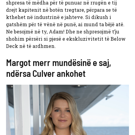
shpresa të mëdha për të punuar në rrugën e tij
drejt kapitenit në botën tregtare, përpara se të
kthehet në industrinë e jahteve. Si dikush i
gatshëm për të vënë në punë, ai mund ta bëjë atë.
Ne besojmë në ty, Adam! Dhe ne shpresojmë t’ju
shohim përsëri si pjesë e ekskluzivitetit të Below
Deck në të ardhmen.
Margot merr mundësinë e saj,
ndërsa Culver ankohet