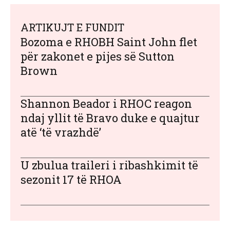
ARTIKUJT E FUNDIT
Bozoma e RHOBH Saint John flet
për zakonet e pijes së Sutton
Brown
Shannon Beador i RHOC reagon
ndaj yllit të Bravo duke e quajtur
atë ‘të vrazhdë’
U zbulua traileri i ribashkimit të
sezonit 17 të RHOA