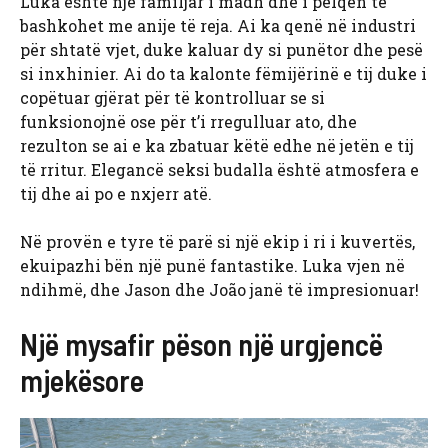
Luka është një familjar i madh dhe i pëlqen të
bashkohet me anije të reja. Ai ka qenë në industri
për shtatë vjet, duke kaluar dy si punëtor dhe pesë
si inxhinier. Ai do ta kalonte fëmijërinë e tij duke i
copëtuar gjërat për të kontrolluar se si
funksionojnë ose për t’i rregulluar ato, dhe
rezulton se ai e ka zbatuar këtë edhe në jetën e tij
të rritur. Elegancë seksi budalla është atmosfera e
tij dhe ai po e nxjerr atë.
Në provën e tyre të parë si një ekip i ri i kuvertës,
ekuipazhi bën një punë fantastike. Luka vjen në
ndihmë, dhe Jason dhe João janë të impresionuar!
Një mysafir pëson një urgjencë
mjekësore