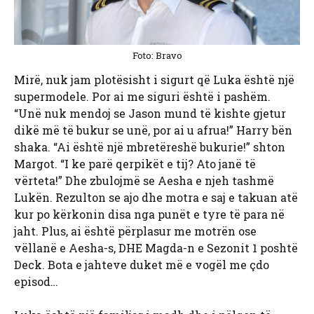
Foto: Bravo
Mirë, nuk jam plotësisht i sigurt që Luka është një
supermodele. Por ai me siguri është i pashëm.
“Unë nuk mendoj se Jason mund të kishte gjetur
dikë më të bukur se unë, por ai u afrua!” Harry bën
shaka. “Ai është një mbretëreshë bukurie!” shton
Margot. “I ke parë qerpikët e tij? Ato janë të
vërteta!” Dhe zbulojmë se Aesha e njeh tashmë
Lukën. Rezulton se ajo dhe motra e saj e takuan atë
kur po kërkonin disa nga punët e tyre të para në
jaht. Plus, ai është përplasur me motrën ose
vëllanë e Aesha-s, DHE Magda-n e Sezonit 1 poshtë
Deck. Bota e jahteve duket më e vogël me çdo
episod…