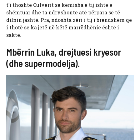
t’i thoshte Culverit se këmisha e tij ishte e
shëmtuar dhe ta ndryshonte atë përpara se të
dilnin jashtë. Pra, ndoshta zëri i tij i brendshëm që
i thotë se ka jetë në këtë marrëdhënie është i
saktë.
Mbërrin Luka, drejtuesi kryesor
(dhe supermodelja).