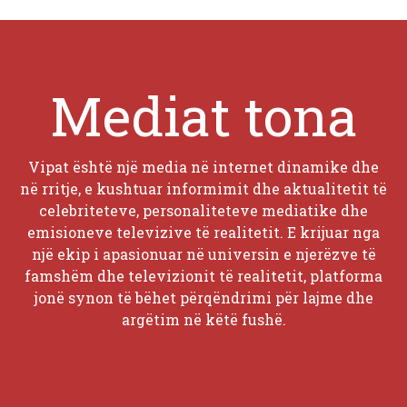
Mediat tona
Vipat është një media në internet dinamike dhe
në rritje, e kushtuar informimit dhe aktualitetit të
celebriteteve, personaliteteve mediatike dhe
emisioneve televizive të realitetit. E krijuar nga
një ekip i apasionuar në universin e njerëzve të
famshëm dhe televizionit të realitetit, platforma
jonë synon të bëhet përqëndrimi për lajme dhe
argëtim në këtë fushë.