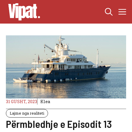
Skip
M
to
content
31 GUSHT, 2023
Klea
Lajme nga realiteti
Përmbledhje e Episodit 13