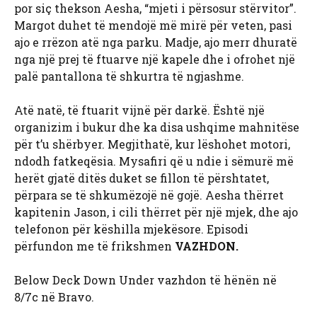
por siç thekson Aesha, “mjeti i përsosur stërvitor”.
Margot duhet të mendojë më mirë për veten, pasi
ajo e rrëzon atë nga parku. Madje, ajo merr dhuratë
nga një prej të ftuarve një kapele dhe i ofrohet një
palë pantallona të shkurtra të ngjashme.
Atë natë, të ftuarit vijnë për darkë. Është një
organizim i bukur dhe ka disa ushqime mahnitëse
për t’u shërbyer. Megjithatë, kur lëshohet motori,
ndodh fatkeqësia. Mysafiri që u ndie i sëmurë më
herët gjatë ditës duket se fillon të përshtatet,
përpara se të shkumëzojë në gojë. Aesha thërret
kapitenin Jason, i cili thërret për një mjek, dhe ajo
telefonon për këshilla mjekësore. Episodi
përfundon me të frikshmen
VAZHDON.
Below Deck Down Under vazhdon të hënën në
8/7c në Bravo.