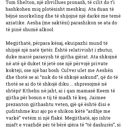
Tom Shelton, një zhvillues pronash, të cilit do t’i
bashkohen miq plotësisht meshkuj. Ata duan të
bëjnë snorkeling dhe të shijojnë një darkë me temë
aziatike. Aesha (me saktësi) parashikon se ata do
të pinë shumë alkool.
Megjithatë, përpara kësaj, ekuipazhi mund të
shijojë një natë tjetër. Është relativisht i zbutur,
duke marrë parasysh të gjitha gjërat. Ata shkojnë
në atë që duket të jetë ose një përvojë private
kokteji, ose një bar bosh. Culver ulet me Aeshën
dhe thotë se ai “nuk do të shkojë askund”, që do të
thotë se ai do të shkojë diku … shpresojmë në
shtëpi! Kthehu në jaht, ai i qan mamasë Keem të
gjitha për bosun e tij të madh të keq. Jaimee
prezanton gjithashtu veten, gjë që është disi e
çuditshme kur ajo po e shikon këtë “ardhje me
varkë” vetëm si një flakë. Megjithatë, ajo ishte
mjaft e vrazhdë për të bërë gjëra të “të dashurës”, si