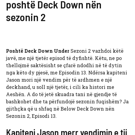
poshtë Deck Down nën
sezonin 2
Poshtë Deck Down Under
Sezoni 2 vazhdoi këtë
javë, me një tjetër episod të dyfishtë. Këtu, ne po
thellojmë saktësisht se çfarë ndodhi në të dytin
nga këto dy pjesë, me Episodin 13. Ndërsa kapiteni
Jason mori një vendim për të ardhmen e një
deckhand, u soll një tjetër, i cili ka histori me
Aeshën. A do të jetë skuadra tani në gjendje të
bashkohet dhe ta përfundojë sezonin fuqishëm? Ja
gjithçka që u shfaq në Below Deck Down nën
Sezonin 2, Episodi 13.
Kapiteni Jason merr vendimin e tij