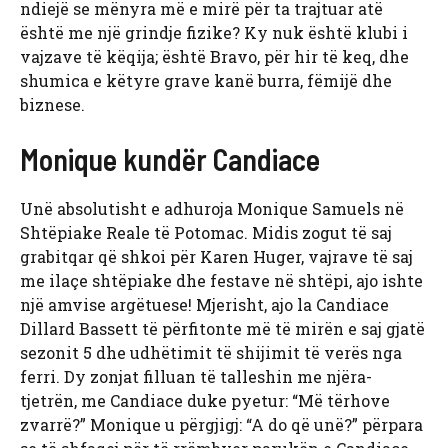
ndiejë se mënyra më e mirë për ta trajtuar atë
është me një grindje fizike? Ky nuk është klubi i
vajzave të këqija; është Bravo, për hir të keq, dhe
shumica e këtyre grave kanë burra, fëmijë dhe
biznese.
Monique kundër Candiace
Unë absolutisht e adhuroja Monique Samuels në
Shtëpiake Reale të Potomac. Midis zogut të saj
grabitqar që shkoi për Karen Huger, vajrave të saj
me ilaçe shtëpiake dhe festave në shtëpi, ajo ishte
një amvise argëtuese! Mjerisht, ajo la Candiace
Dillard Bassett të përfitonte më të mirën e saj gjatë
sezonit 5 dhe udhëtimit të shijimit të verës nga
ferri. Dy zonjat filluan të talleshin me njëra-
tjetrën, me Candiace duke pyetur: “Më tërhove
zvarrë?” Monique u përgjigj: “A do që unë?” përpara