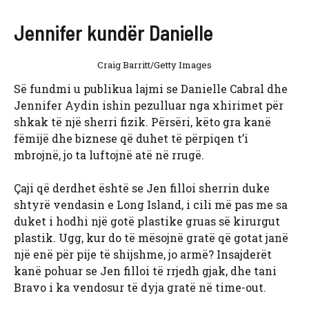
Jennifer kundër Danielle
Craig Barritt/Getty Images
Së fundmi u publikua lajmi se Danielle Cabral dhe
Jennifer Aydin ishin pezulluar nga xhirimet për
shkak të një sherri fizik. Përsëri, këto gra kanë
fëmijë dhe biznese që duhet të përpiqen t’i
mbrojnë, jo ta luftojnë atë në rrugë.
Çaji që derdhet është se Jen filloi sherrin duke
shtyrë vendasin e Long Island, i cili më pas me sa
duket i hodhi një gotë plastike gruas së kirurgut
plastik. Ugg, kur do të mësojnë gratë që gotat janë
një enë për pije të shijshme, jo armë? Insajderët
kanë pohuar se Jen filloi të rrjedh gjak, dhe tani
Bravo i ka vendosur të dyja gratë në time-out.