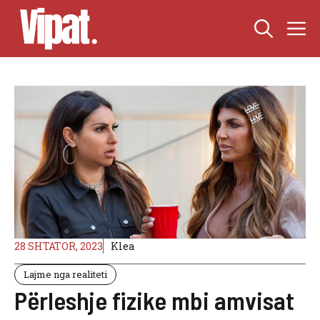
Skip
M
to
content
28 SHTATOR, 2023
Klea
Lajme nga realiteti
Përleshje fizike mbi amvisat