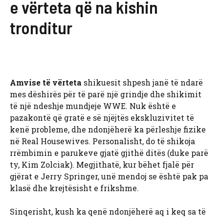
e vërteta që na kishin
tronditur
Amvise të vërteta
shikuesit shpesh janë të ndarë
mes dëshirës për të parë një grindje dhe shikimit
të një ndeshje mundjeje WWE. Nuk është e
pazakontë që gratë e së njëjtës ekskluzivitet të
kenë probleme, dhe ndonjëherë ka përleshje fizike
në Real Housewives. Personalisht, do të shikoja
rrëmbimin e parukeve gjatë gjithë ditës (duke parë
ty, Kim Zolciak). Megjithatë, kur bëhet fjalë për
gjërat e Jerry Springer, unë mendoj se është pak pa
klasë dhe krejtësisht e frikshme.
Sinqerisht, kush ka qenë ndonjëherë aq i keq sa të