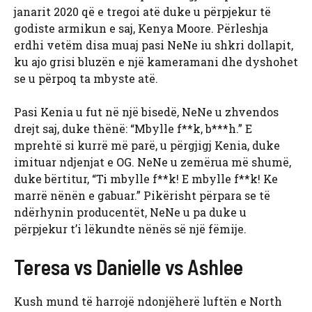
janarit 2020 që e tregoi atë duke u përpjekur të
godiste armikun e saj, Kenya Moore. Përleshja
erdhi vetëm disa muaj pasi NeNe iu shkri dollapit,
ku ajo grisi bluzën e një kameramani dhe dyshohet
se u përpoq ta mbyste atë.
Pasi Kenia u fut në një bisedë, NeNe u zhvendos
drejt saj, duke thënë: “Mbylle f**k, b***h.” E
mprehtë si kurrë më parë, u përgjigj Kenia, duke
imituar ndjenjat e OG. NeNe u zemërua më shumë,
duke bërtitur, “Ti mbylle f**k! E mbylle f**k! Ke
marrë nënën e gabuar.” Pikërisht përpara se të
ndërhynin producentët, NeNe u pa duke u
përpjekur t’i lëkundte nënës së një fëmije.
Teresa vs Danielle vs Ashlee
Kush mund të harrojë ndonjëherë luftën e North