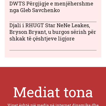
DWTS Përgjigje e menjëhershme
nga Gleb Savchenko
Djali i RHUGT Star NeNe Leakes,
Bryson Bryant, u burgos sërish për
shkak të çështjeve ligjore
Mediat tona
Vipat është një media në internet dinamike dhe