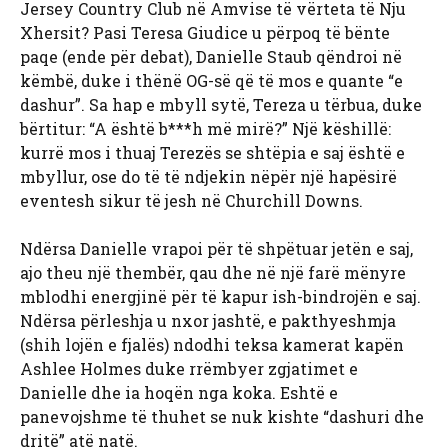
Jersey Country Club në
Amvise të vërteta të Nju
Xhersit? Pasi Teresa Giudice u përpoq të bënte
paqe (ende për debat), Danielle Staub qëndroi në
këmbë, duke i thënë OG-së që të mos e quante “e
dashur”. Sa hap e mbyll sytë, Tereza u tërbua, duke
bërtitur: “A është b***h më mirë?” Një këshillë:
kurrë mos i thuaj Terezës se shtëpia e saj është e
mbyllur, ose do të të ndjekin nëpër një hapësirë ​​
eventesh sikur të jesh në Churchill Downs.
Ndërsa Danielle vrapoi për të shpëtuar jetën e saj,
ajo theu një thembër, qau dhe në një farë mënyre
mblodhi energjinë për të kapur ish-bindrojën e saj.
Ndërsa përleshja u nxor jashtë, e pakthyeshmja
(shih lojën e fjalës) ndodhi teksa kamerat kapën
Ashlee Holmes duke rrëmbyer zgjatimet e
Danielle dhe ia hoqën nga koka. Eshtë e
panevojshme të thuhet se nuk kishte “dashuri dhe
dritë” atë natë.