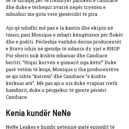
se të shfaqej për të rrëmbyer parukën e Candiace
dhe duke e tërhequr zvarrë nëpër tryezën e
mbushur me gota vere pjesërisht të pira.
Ajo që ndodhi më pas e la kastin dhe ekipin në
tmerr, pasi Monique e mbajti këngëtaren për flokët
dhe e goditi. Përleshja vazhdoi derisa producentët
e Bravo ishin në gjendje të ndanin dy yjet e RHOP.
Por sherri nuk kishte mbaruar dhe Candiace
bërtiti: “Hiqni kurvën e gomarit nga këtu!” Duke
parë vetëm të kuqe, Monique u tha producentëve
se ajo ishte “karrem” dhe Candiace “e kishte
kërkuar atë”. Më pas ajo u nis duke vrapuar rreth
hambarit, duke u përpjekur të gjente përsëri
Candiace.
Kenia kundër NeNe
NeNe Leakes e humbi qetësinë gjatë episodit të