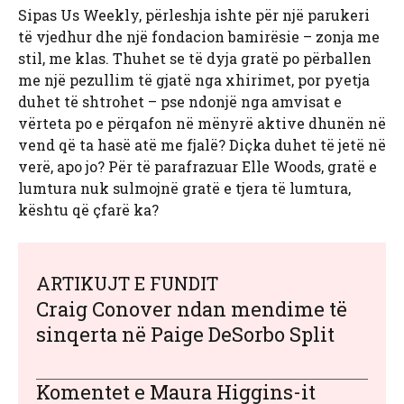
Sipas Us Weekly, përleshja ishte për një parukeri
të vjedhur dhe një fondacion bamirësie – zonja me
stil, me klas. Thuhet se të dyja gratë po përballen
me një pezullim të gjatë nga xhirimet, por pyetja
duhet të shtrohet – pse ndonjë nga amvisat e
vërteta po e përqafon në mënyrë aktive dhunën në
vend që ta hasë atë me fjalë? Diçka duhet të jetë në
verë, apo jo? Për të parafrazuar Elle Woods, gratë e
lumtura nuk sulmojnë gratë e tjera të lumtura,
kështu që çfarë ka?
ARTIKUJT E FUNDIT
Craig Conover ndan mendime të
sinqerta në Paige DeSorbo Split
Komentet e Maura Higgins-it