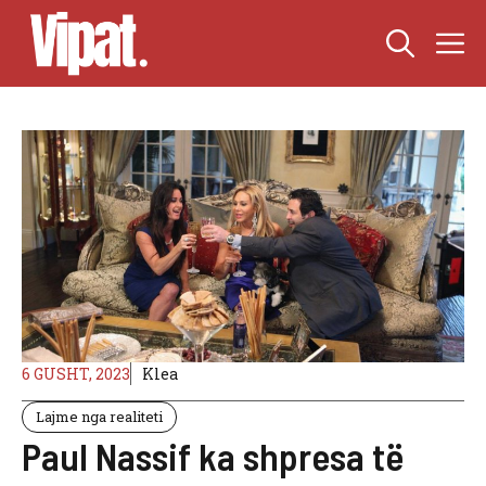
Skip
M
to
content
6 GUSHT, 2023
Klea
Lajme nga realiteti
Paul Nassif ka shpresa të