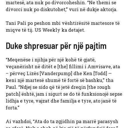
martesë, ata nuk po divorcoheshin. “Ne themi se
divorci nuk po diskutohet,” vuri në dukje aktorja.
Tani Pali po peshon mbi vështirësitë martesore të
miqve të tij. US Weekly ka detajet.
Duke shpresuar për një pajtim
“Meqenëse i njihja për një kohë të gjatë,
veçanërisht në ditët e [the] fillimi i Amvisave, ata
– përveç Lizës [Vanderpump] dhe Ken [Todd] —
keni një martesë shumë të fortë së bashku,” tha
Paul. “Ndjej se sido që të jetë dreqin [the rough
patch] është, jam i sigurt se do të funksionojë sepse
lidhja e tyre, vajzat dhe familja e tyre, ato janë të
forta.”
Ai vazhdoi, “Ata do ta zgjidhin pa marrë parasysh