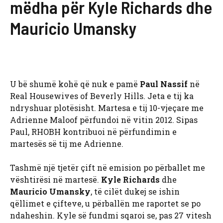
mëdha për Kyle Richards dhe
Mauricio Umansky
U bë shumë kohë që nuk e pamë
Paul Nassif
në
Real Housewives of Beverly Hills. Jeta e tij ka
ndryshuar plotësisht. Martesa e tij 10-vjeçare me
Adrienne Maloof përfundoi në vitin 2012. Sipas
Paul, RHOBH kontribuoi në përfundimin e
martesës së tij me Adrienne.
Tashmë një tjetër çift në emision po përballet me
vështirësi në martesë.
Kyle Richards
dhe
Mauricio Umansky
, të cilët dukej se ishin
qëllimet e çifteve, u përballën me raportet se po
ndaheshin. Kyle së fundmi sqaroi se, pas 27 vitesh