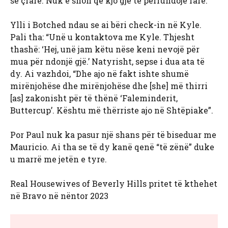
se çfarë. Nuk e shoh që kjo gjë të përfundojë fare.”
Ylli i Botched ndau se ai bëri check-in në Kyle.
Pali tha: “Unë u kontaktova me Kyle. Thjesht
thashë: ‘Hej, unë jam këtu nëse keni nevojë për
mua për ndonjë gjë.’ Natyrisht, sepse i dua ata të
dy. Ai vazhdoi, “Dhe ajo në fakt ishte shumë
mirënjohëse dhe mirënjohëse dhe [she] më thirri
[as] zakonisht për të thënë ‘Faleminderit,
Buttercup’. Kështu më thërriste ajo në Shtëpiake”.
Por Paul nuk ka pasur një shans për të biseduar me
Mauricio. Ai tha se të dy kanë qenë “të zënë” duke
u marrë me jetën e tyre.
Real Housewives of Beverly Hills pritet të kthehet
në Bravo në nëntor 2023