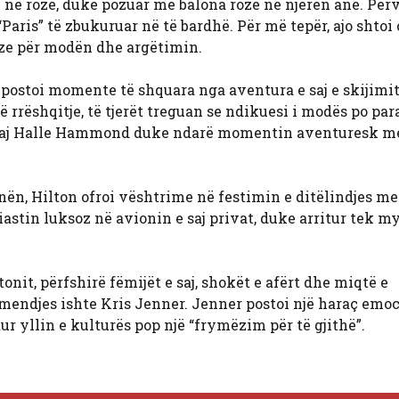
në rozë, duke pozuar me balona rozë në njërën anë. Përve
“Paris” të zbukuruar në të bardhë. Për më tepër, ajo shtoi
soze për modën dhe argëtimin.
n postoi momente të shquara nga aventura e saj e skijimit
 rrëshqitje, të tjerët treguan se ndikuesi i modës po par
 e saj Halle Hammond duke ndarë momentin aventuresk me
nën, Hilton ofroi vështrime në festimin e ditëlindjes me
iastin luksoz në avionin e saj privat, duke arritur tek my
nit, përfshirë fëmijët e saj, shokët e afërt dhe miqtë e
ndjes ishte Kris Jenner. Jenner postoi një haraç emoc
ur yllin e kulturës pop një “frymëzim për të gjithë”.