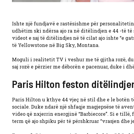
Ishte një fundjavë e rastësishme për personalitetin 
udhëtim ski ndërsa ajo ra në ditëlindjen e 44 -të t
videot e saj të ditëlindjes në të cilat ajo ishte “e
të Yellowstone në Big Sky, Montana.
Moguli i realitetit TV i veshur me të gjitha rozë, duk
saj rozë e përzier me dëborën e pacenuar, duke i d
Paris Hilton feston ditëlindj
Paris Hilton u kthye 44 vjeç në stil dhe e le botën
sociale. Duke ndarë një shfaqje magjepsëse të avent
video që nxjerrin energjinë “Barbiecore”. Si e tillë,
term që ajo shpiku për të përshkruar “vrasjen dhe j