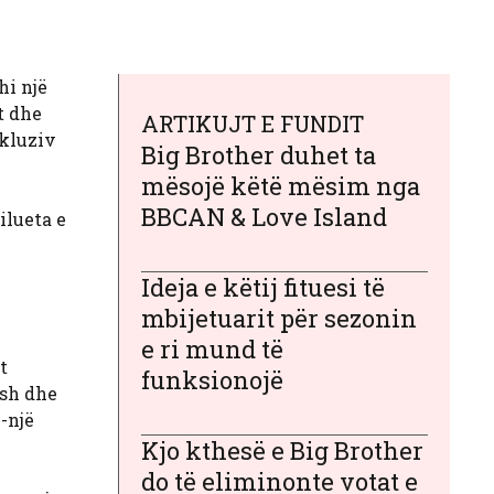
hi një
t dhe
ARTIKUJT E FUNDIT
skluziv
Big Brother duhet ta
mësojë këtë mësim nga
BBCAN & Love Island
ilueta e
Ideja e këtij fituesi të
mbijetuarit për sezonin
e ri mund të
t
funksionojë
ish dhe
”-një
Kjo kthesë e Big Brother
do të eliminonte votat e