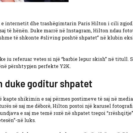
e internetit dhe trashëgimtarin Paris Hilton i cili zgjod
ë saj të hënën. Duke marrë në Instagram, Hilton ndau foto
 gatshme të shkonte #sliving poshtë shpatet” në klubin ek
e iu referuar vetes si një “barbie lepur skish” në titull. S
hënë përshtypjen perfekte Y2K.
en duke goditur shpatet
 të kapte shikimin e saj përmes postimeve të saj në media
urës së saj me dëborë, Hilton postoi një karusel fotograf
 fundjava e saj me temë rozë në shpatet tregoi “rrëshqitje
etesën”-në luks.