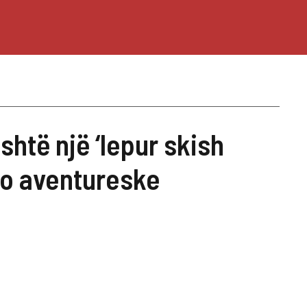
është një ‘lepur skish
to aventureske