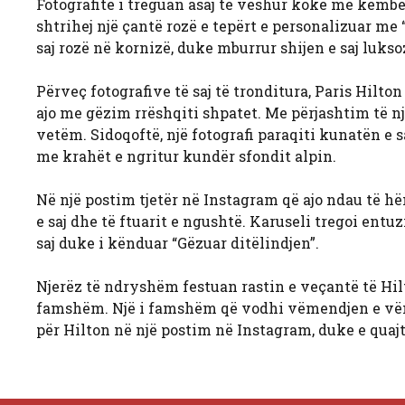
Fotografitë i treguan asaj të veshur kokë më këmbë 
shtrihej një çantë rozë e tepërt e personalizuar me 
saj rozë në kornizë, duke mburrur shijen e saj luk
Përveç fotografive të saj të tronditura, Paris Hilto
ajo me gëzim rrëshqiti shpatet. Me përjashtim të një
vetëm. Sidoqoftë, një fotografi paraqiti kunatën
me krahët e ngritur kundër sfondit alpin.
Në një postim tjetër në Instagram që ajo ndau të hë
e saj dhe të ftuarit e ngushtë. Karuseli tregoi entuz
saj duke i kënduar “Gëzuar ditëlindjen”.
Njerëz të ndryshëm festuan rastin e veçantë të Hilto
famshëm. Një i famshëm që vodhi vëmendjen e vëme
për Hilton në një postim në Instagram, duke e quajt