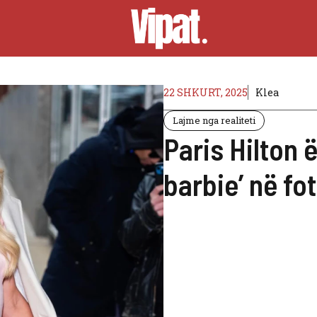
22 SHKURT, 2025
Klea
Lajme nga realiteti
Paris Hilton 
barbie’ në fo