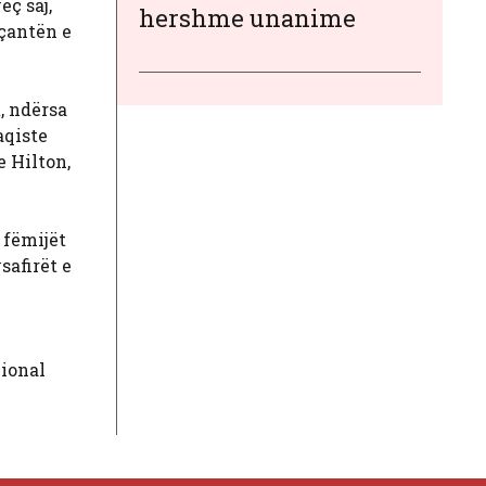
ç saj,
hershme unanime
 çantën e
, ndërsa
aqiste
 Hilton,
 fëmijët
safirët e
ional