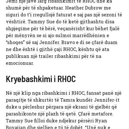
Jemi një javë larg ribashkimit të RHOC dhe ka
shumë për të shpaketuar. Heather Dubrow me
siguri do t’i rregullojë faturat e saj pas një sezoni të
vështirë. Tammy Sue do të ketë gjithashtu disa
shpjegime për të bërë, veçanërisht kur bëhet fjalë
për mënyrën se si ajo sulmoi marrëdhënien e
“shoqes” së saj Jennifer. Bravo e di se çfarë duam
ne dhe është i gjithë çaji RHOC, kështu që ata
publikuan një trailer ribashkimi për të na
emocionuar.
Kryebashkimi i RHOC
Në një klip nga ribashkimi i RHOC, fansat panë një
paraqitje të shkurtër të Tamra kundër Jennifer-it
duke u përleshur përpara një ekrani të gjelbër që
parashikonte një plazh të qetë. Çfarë metafore.
Tammy Sue filloi duke ndjekur përsëri Ryan
Boyajian dhe sjelljen e tij të dobët. “Unë nuk e