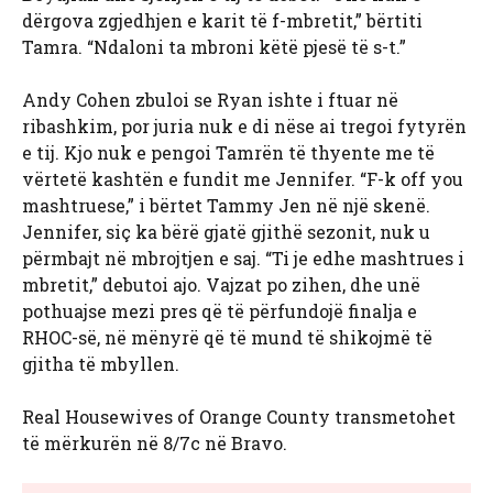
dërgova zgjedhjen e karit të f-mbretit,” bërtiti
Tamra. “Ndaloni ta mbroni këtë pjesë të s-t.”
Andy Cohen zbuloi se Ryan ishte i ftuar në
ribashkim, por juria nuk e di nëse ai tregoi fytyrën
e tij. Kjo nuk e pengoi Tamrën të thyente me të
vërtetë kashtën e fundit me Jennifer. “F-k off you
mashtruese,” i bërtet Tammy Jen në një skenë.
Jennifer, siç ka bërë gjatë gjithë sezonit, nuk u
përmbajt në mbrojtjen e saj. “Ti je edhe mashtrues i
mbretit,” debutoi ajo. Vajzat po zihen, dhe unë
pothuajse mezi pres që të përfundojë finalja e
RHOC-së, në mënyrë që të mund të shikojmë të
gjitha të mbyllen.
Real Housewives of Orange County transmetohet
të mërkurën në 8/7c në Bravo.