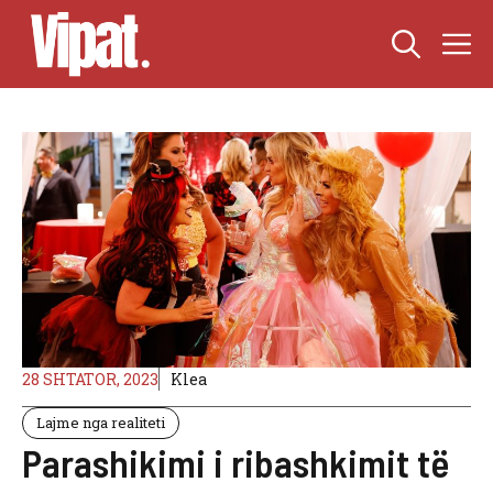
Skip
M
to
content
28 SHTATOR, 2023
Klea
Lajme nga realiteti
Parashikimi i ribashkimit të