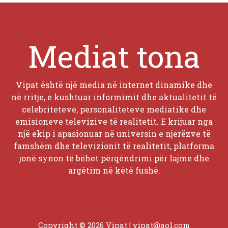
Mediat tona
Vipat është një media në internet dinamike dhe
në rritje, e kushtuar informimit dhe aktualitetit të
celebriteteve, personaliteteve mediatike dhe
emisioneve televizive të realitetit. E krijuar nga
një ekip i apasionuar në universin e njerëzve të
famshëm dhe televizionit të realitetit, platforma
jonë synon të bëhet përqëndrimi për lajme dhe
argëtim në këtë fushë.
Copyright © 2026 Vipat |
vipat@aol.com