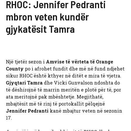
RHOC: Jennifer Pedranti
mbron veten kundër
gjykatësit Tamra
Një tjetër sezon i
Amvise të vërteta të Orange
County
po i afrohet fundit dhe më në fund ndjehet
sikur RHOC është kthyer në ditët e mira të vjetra.
Gjyqtari Tamra
dhe Vicki Gunvalson ndoshta do
të dëshirojnë të marrin meritën e plotë për të, por
ata meritojnë pak mbështetje. Megjithatë,
mbajtësit më të rinj të portokallit pëlqejnë
Jennifer Pedranti
kanë mbajtur veten në sezonin
17.