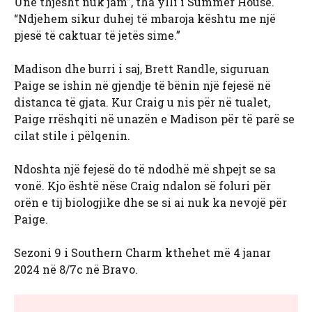
Unë thjesht nuk jam”, tha ylli i Summer House.
“Ndjehem sikur duhej të mbaroja kështu me një
pjesë të caktuar të jetës sime.”
Madison dhe burri i saj, Brett Randle, siguruan
Paige se ishin në gjendje të bënin një fejesë në
distanca të gjata. Kur Craig u nis për në tualet,
Paige rrëshqiti në unazën e Madison për të parë se
cilat stile i pëlqenin.
Ndoshta një fejesë do të ndodhë më shpejt se sa
vonë. Kjo është nëse Craig ndalon së foluri për
orën e tij biologjike dhe se si ai nuk ka nevojë për
Paige.
Sezoni 9 i Southern Charm kthehet më 4 janar
2024 në 8/7c në Bravo.