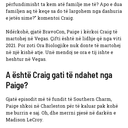
përfundimisht ta kem atë familje me të? Apo e dua
familjen aq të keqe sa do të largohem nga dashuria
e jetës sime?” komentoi Craig.
Ndërkohë, gjatë BravoCon, Paige i kërkoi Craig të
martohej në Vegas. Çifti është në lidhje që nga viti
2021. Por zoti Ora Biologjike nuk donte të martohej
në një kishë atje. Unë mendoj se ora e tij ishte e
heshtur në Vegas.
A është Craig gati të ndahet nga
Paige?
Gjatë episodit më të fundit të Southern Charm,
Paige shkoi në Charleston për të kaluar pak kohë
me burrin e saj. Oh, dhe merrni pjesë në darkën e
Madison LeCroy.