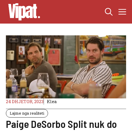
Skip
M
to
content
24 DHJETOR, 2023
Klea
Lajme nga realiteti
Paige DeSorbo Split nuk do