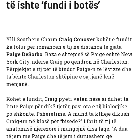
të ishte ‘fundi i botës’
Ylli Southern Charm
Craig Conover
kohët e fundit
ka folur për romancën e tij në distanca të gjata
Paige DeSorbo
. Baza e shtëpisë së Paige është New
York City, ndërsa Craig po qëndron në Charleston.
Përpjekjet e tij për të bindur Paige-n të lëvizte dhe
ta bënte Charleston shtëpinë e saj, janë lënë
mënjanë.
Kohët e fundit, Craig pyeti veten nëse ai duhet ta
linte Paige për dikë tjetër, pasi ora e tij biologjike
po shkonte. Psherëtimë. A mund ta kthejë dikush
Craig-un në klasë për “bisedë?” Librit të tij të
anatomisë njerëzore i mungojnë disa faqe. “A dua
të jem me Paige dhe të jem i durueshëm që