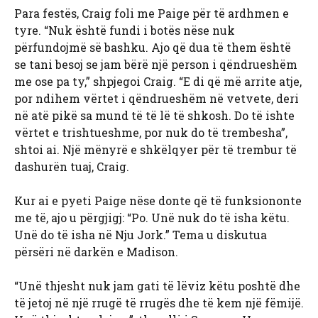
Para festës, Craig foli me Paige për të ardhmen e
tyre. “Nuk është fundi i botës nëse nuk
përfundojmë së bashku. Ajo që dua të them është
se tani besoj se jam bërë një person i qëndrueshëm
me ose pa ty,” shpjegoi Craig. “E di që më arrite atje,
por ndihem vërtet i qëndrueshëm në vetvete, deri
në atë pikë sa mund të të lë të shkosh. Do të ishte
vërtet e trishtueshme, por nuk do të trembesha”,
shtoi ai. Një mënyrë e shkëlqyer për të trembur të
dashurën tuaj, Craig.
Kur ai e pyeti Paige nëse donte që të funksiononte
me të, ajo u përgjigj: “Po. Unë nuk do të isha këtu.
Unë do të isha në Nju Jork.” Tema u diskutua
përsëri në darkën e Madison.
“Unë thjesht nuk jam gati të lëviz këtu poshtë dhe
të jetoj në një rrugë të rrugës dhe të kem një fëmijë.