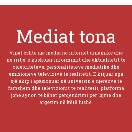
Mediat tona
Vipat është një media në internet dinamike dhe
në rritje, e kushtuar informimit dhe aktualitetit të
celebriteteve, personaliteteve mediatike dhe
emisioneve televizive të realitetit. E krijuar nga
një ekip i apasionuar në universin e njerëzve të
famshëm dhe televizionit të realitetit, platforma
jonë synon të bëhet përqëndrimi për lajme dhe
argëtim në këtë fushë.