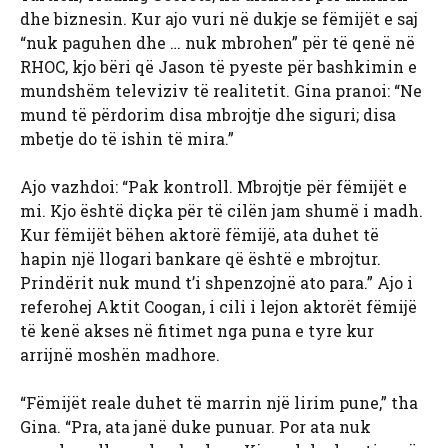
dhe biznesin. Kur ajo vuri në dukje se fëmijët e saj
“nuk paguhen dhe … nuk mbrohen” për të qenë në
RHOC, kjo bëri që Jason të pyeste për bashkimin e
mundshëm televiziv të realitetit. Gina pranoi: “Ne
mund të përdorim disa mbrojtje dhe siguri; disa
mbetje do të ishin të mira.”
Ajo vazhdoi: “Pak kontroll. Mbrojtje për fëmijët e
mi. Kjo është diçka për të cilën jam shumë i madh.
Kur fëmijët bëhen aktorë fëmijë, ata duhet të
hapin një llogari bankare që është e mbrojtur.
Prindërit nuk mund t’i shpenzojnë ato para.” Ajo i
referohej Aktit Coogan, i cili i lejon aktorët fëmijë
të kenë akses në fitimet nga puna e tyre kur
arrijnë moshën madhore.
“Fëmijët reale duhet të marrin një lirim pune,” tha
Gina. “Pra, ata janë duke punuar. Por ata nuk