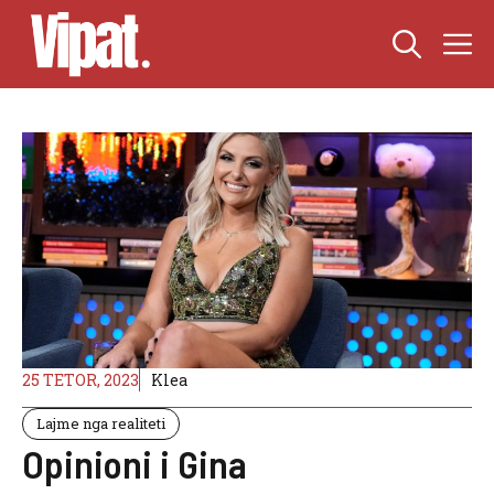
Skip
M
to
content
25 TETOR, 2023
Klea
Lajme nga realiteti
Opinioni i Gina