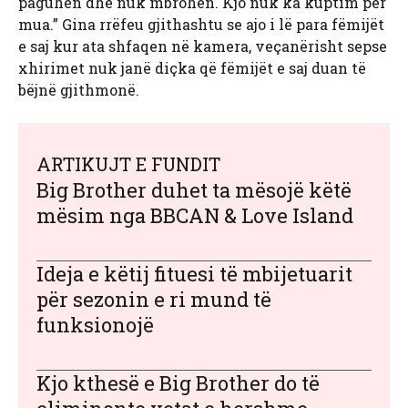
paguhen dhe nuk mbrohen. Kjo nuk ka kuptim për
mua.” Gina rrëfeu gjithashtu se ajo i lë para fëmijët
e saj kur ata shfaqen në kamera, veçanërisht sepse
xhirimet nuk janë diçka që fëmijët e saj duan të
bëjnë gjithmonë.
ARTIKUJT E FUNDIT
Big Brother duhet ta mësojë këtë
mësim nga BBCAN & Love Island
Ideja e këtij fituesi të mbijetuarit
për sezonin e ri mund të
funksionojë
Kjo kthesë e Big Brother do të