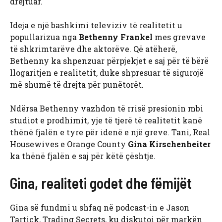
drejtuar.
Ideja e një bashkimi televiziv të realitetit u
popullarizua nga
Bethenny Frankel
mes grevave
të shkrimtarëve dhe aktorëve. Që atëherë,
Bethenny ka shpenzuar përpjekjet e saj për të bërë
llogaritjen e realitetit, duke shpresuar të sigurojë
më shumë të drejta për punëtorët.
Ndërsa Bethenny vazhdon të rrisë presionin mbi
studiot e prodhimit, yje të tjerë të realitetit kanë
thënë fjalën e tyre për idenë e një greve. Tani, Real
Housewives e Orange County
Gina Kirschenheiter
ka thënë fjalën e saj për këtë çështje.
Gina, realiteti godet dhe fëmijët
Gina së fundmi u shfaq në podcast-in e Jason
Tartick, Trading Secrets, ku diskutoi për markën