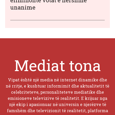
eliminonte votat e hershme
unanime
Mediat tona
Vipat është një media në internet dinamike dhe
në rritje, e kushtuar informimit dhe aktualitetit të
celebriteteve, personaliteteve mediatike dhe
emisioneve televizive të realitetit. E krijuar nga
një ekip i apasionuar në universin e njerëzve të
famshëm dhe televizionit të realitetit, platforma