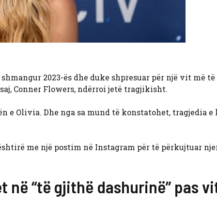
u shmangur 2023-ës dhe duke shpresuar për një vit më të
 saj, Conner Flowers, ndërroi jetë tragjikisht.
n e Olivia. Dhe nga sa mund të konstatohet, tragjedia e 
vështirë me një postim në Instagram për të përkujtuar nje
 në “të gjithë dashurinë” pas vit