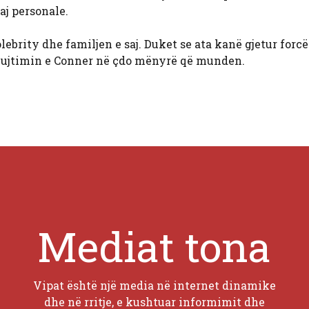
aj personale.
lebrity dhe familjen e saj. Duket se ata kanë gjetur forcë
rkujtimin e Conner në çdo mënyrë që munden.
Mediat tona
Vipat është një media në internet dinamike
dhe në rritje, e kushtuar informimit dhe