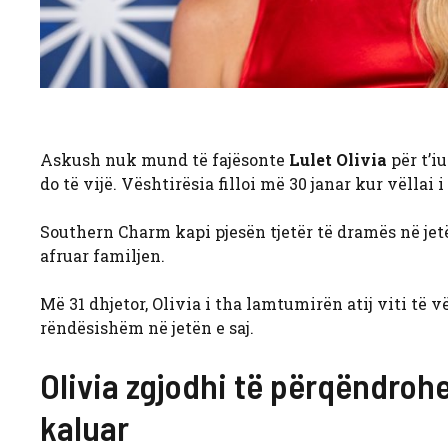
Askush nuk mund të fajësonte
Lulet Olivia
për t’i
do të vijë. Vështirësia filloi më 30 janar kur vëllai i
Southern Charm kapi pjesën tjetër të dramës në jetë
afruar familjen.
Më 31 dhjetor, Olivia i tha lamtumirën atij viti të 
rëndësishëm në jetën e saj.
Olivia zgjodhi të përqëndrohet
kaluar