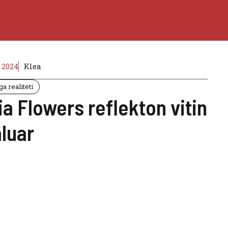
 2024
Klea
a realiteti
ia Flowers reflekton vitin
aluar