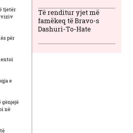
 tjetër
Të renditur yjet më
eviziv
famëkeq të Bravo-s
Dashuri-To-Hate
hës për
mentoi
oqja e
ë gënjejë
oi në
 të