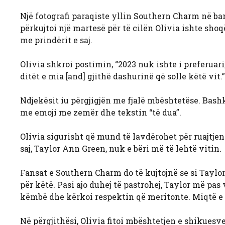
Një fotografi paraqiste yllin Southern Charm në ba
përkujtoi një martesë për të cilën Olivia ishte shoqë
me prindërit e saj.
Olivia shkroi postimin, “2023 nuk ishte i preferua
ditët e mia [and] gjithë dashurinë që solle këtë vit.”
Ndjekësit iu përgjigjën me fjalë mbështetëse. Bas
me emoji me zemër dhe tekstin “të dua”.
Olivia sigurisht që mund të lavdërohet për ruajtjen e
saj, Taylor Ann Green, nuk e bëri më të lehtë vitin.
Fansat e Southern Charm do të kujtojnë se si Taylor
për këtë. Pasi ajo duhej të pastrohej, Taylor më pas
këmbë dhe kërkoi respektin që meritonte. Miqtë e 
Në përgjithësi, Olivia fitoi mbështetjen e shikuesv