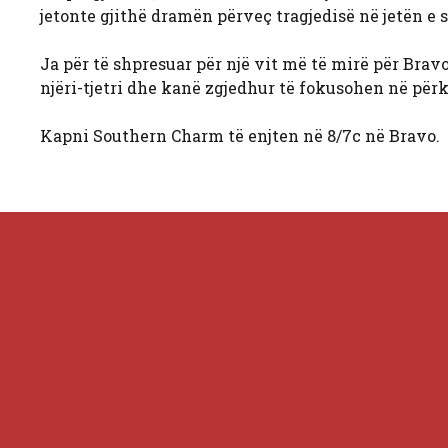
jetonte gjithë dramën përveç tragjedisë në jetën e s
Ja për të shpresuar për një vit më të mirë për Bravo
njëri-tjetri dhe kanë zgjedhur të fokusohen në pë
Kapni Southern Charm të enjten në 8/7c në Bravo.