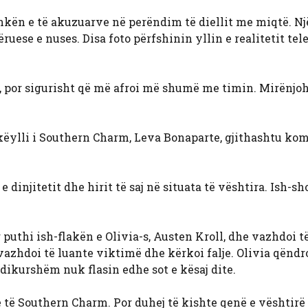
nkën e të akuzuarve në perëndim të diellit me miqtë. Një
ruese e nuses. Disa foto përfshinin yllin e realitetit tel
ri, por sigurisht që më afroi më shumë me timin. Mirënjo
hkëylli i Southern Charm, Leva Bonaparte, gjithashtu ko
 dinjitetit dhe hirit të saj në situata të vështira. Ish-sh
 puthi ish-flakën e Olivia-s, Austen Kroll, dhe vazhdoi t
 vazhdoi të luante viktimë dhe kërkoi falje. Olivia qëndr
dikurshëm nuk flasin edhe sot e kësaj dite.
e të Southern Charm. Por duhej të kishte qenë e vështirë