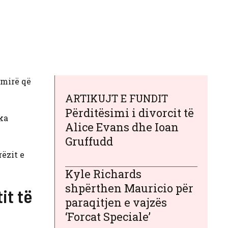
 mirë që
ARTIKUJT E FUNDIT
Përditësimi i divorcit të
ka
Alice Evans dhe Ioan
Gruffudd
rëzit e
Kyle Richards
shpërthen Mauricio për
it të
paraqitjen e vajzës
‘Forcat Speciale’