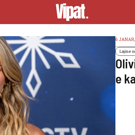
6 JANAR,
Lajme ng
Oliv
e k