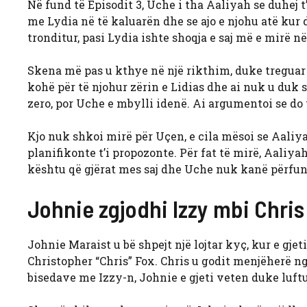
Në fund të Episodit 3, Uche i tha Aaliyah se duhej t
me Lydia në të kaluarën dhe se ajo e njohu atë kur dë
tronditur, pasi Lydia ishte shoqja e saj më e mirë n
Skena më pas u kthye në një rikthim, duke treguar
kohë për të njohur zërin e Lidias dhe ai nuk u duk s
zero, por Uche e mbylli idenë. Ai argumentoi se do
Kjo nuk shkoi mirë për Uçen, e cila mësoi se Aali
planifikonte t’i propozonte. Për fat të mirë, Aaliyah
kështu që gjërat mes saj dhe Uche nuk kanë përfu
Johnie zgjodhi Izzy mbi Chri
Johnie Maraist u bë shpejt një lojtar kyç, kur e gj
Christopher “Chris” Fox. Chris u godit menjëherë nga
bisedave me Izzy-n, Johnie e gjeti veten duke luft