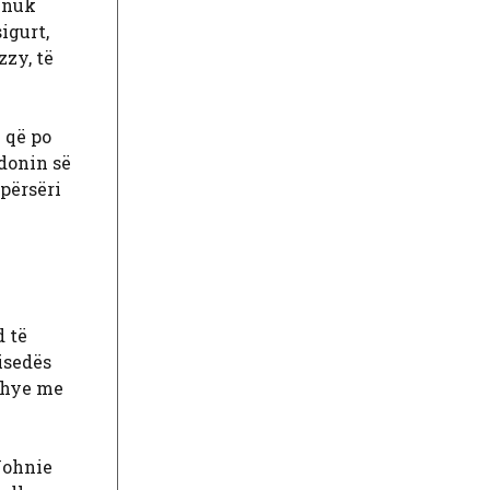
i nuk
igurt,
zzy, të
ë që po
donin së
 përsëri
d të
isedës
kthye me
 Johnie