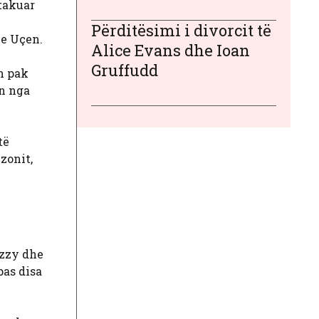
 takuar
Përditësimi i divorcit të
me Uçen.
Alice Evans dhe Ioan
Gruffudd
h pak
in nga
të
ezonit,
Izzy dhe
pas disa