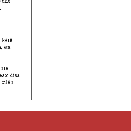
s dhe
.
 këtë.
, ata
shte
esoi disa
 cilën