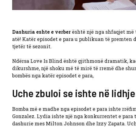
Dashuria eshte e verber
është një nga shfaqjet më t
atë! Katër episodet e para u publikuan të premten 
tjetër të sezonit.
Ndërsa Love Is Blind është gjithmonë dramatik, kaos
dikurshme, një shoku më të mirë të rremë dhe shum
bombës nga katër episodet e para,
Uche zbuloi se ishte në lidhj
Bomba më e madhe nga episodet e para ishte rrëfim
Gonzalez. Lydia ishte një nga konkurrentet e para t
dashurie mes Milton Johnson dhe Izzy Zapata. Uche