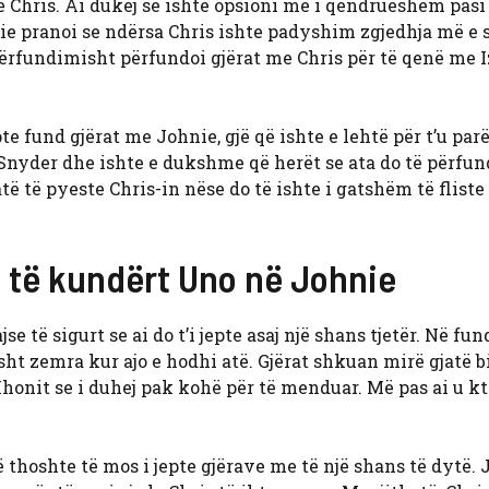
 Chris. Ai dukej se ishte opsioni më i qëndrueshëm pas
ie pranoi se ndërsa Chris ishte padyshim zgjedhja më e s
rfundimisht përfundoi gjërat me Chris për të qenë me I
e fund gjërat me Johnie, gjë që ishte e lehtë për t’u par
Snyder dhe ishte e dukshme që herët se ata do të përfun
ë të pyeste Chris-in nëse do të ishte i gatshëm të fliste
ë të kundërt Uno në Johnie
 të sigurt se ai do t’i jepte asaj një shans tjetër. Në fun
isht zemra kur ajo e hodhi atë. Gjërat shkuan mirë gjatë b
a Xhonit se i duhej pak kohë për të menduar. Më pas ai u 
të thoshte të mos i jepte gjërave me të një shans të dytë.