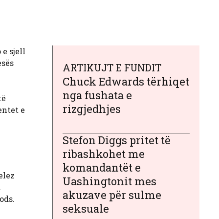
e sjell
esës
ARTIKUJT E FUNDIT
Chuck Edwards tërhiqet
nga fushata e
të
rizgjedhjes
entet e
Stefon Diggs pritet të
ribashkohet me
komandantët e
elez
Uashingtonit mes
h
akuzave për sulme
ods.
seksuale