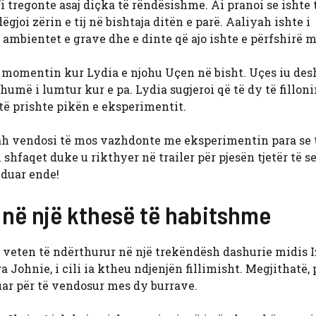
’i tregonte asaj diçka të rëndësishme. Ai pranoi se ishte
gjoi zërin e tij në bishtaja ditën e parë. Aaliyah ishte i
ë ambientet e grave dhe e dinte që ajo ishte e përfshirë 
 momentin kur Lydia e njohu Uçen në bisht. Uçes iu des
humë i lumtur kur e pa. Lydia sugjeroi që të dy të fillon
 të prishte pikën e eksperimentit.
yah vendosi të mos vazhdonte me eksperimentin para se 
 shfaqet duke u rikthyer në trailer për pjesën tjetër të s
nduar ende!
s në një kthesë të habitshme
eti veten të ndërthurur në një trekëndësh dashurie midis 
 Johnie, i cili ia ktheu ndjenjën fillimisht. Megjithatë, 
uar për të vendosur mes dy burrave.