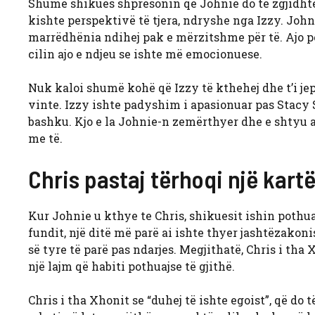
Shumë shikues shpresonin që Johnie do të zgjidhte
kishte perspektivë të tjera, ndryshe nga Izzy. John
marrëdhënia ndihej pak e mërzitshme për të. Ajo pë
cilin ajo e ndjeu se ishte më emocionuese.
Nuk kaloi shumë kohë që Izzy të kthehej dhe t’i jept
vinte. Izzy ishte padyshim i apasionuar pas Stacy 
bashku. Kjo e la Johnie-n zemërthyer dhe e shtyu at
me të.
Chris pastaj tërhoqi një kart
Kur Johnie u kthye te Chris, shikuesit ishin pothuajse
fundit, një ditë më parë ai ishte thyer jashtëzakon
së tyre të parë pas ndarjes. Megjithatë, Chris i th
një lajm që habiti pothuajse të gjithë.
Chris i tha Xhonit se “duhej të ishte egoist”, që do 