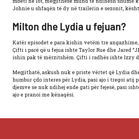
mbeti në lot, megjithëse mund të ndihesh shumë keq 
Johnie u shfaqën të dy në trailerin e sezonit, kës
Milton dhe Lydia u fejuan?
Katër episodet e para kishin vetëm tre angazhime, 
Çifti i parë që u fejua ishte Taylor Rue dhe Jared 
ishin pak të mërzitshëm. Çifti i radhës ishte Izzy d
Megjithatë, askush nuk e priste vërtet që Lydia dhe
humbur çdo interes për Lydia, pasi ajo i tregoi atij
djemve se nuk ndihej ende gati për fejesë, pasi isht
ajo e pranoi me kënaqësi.