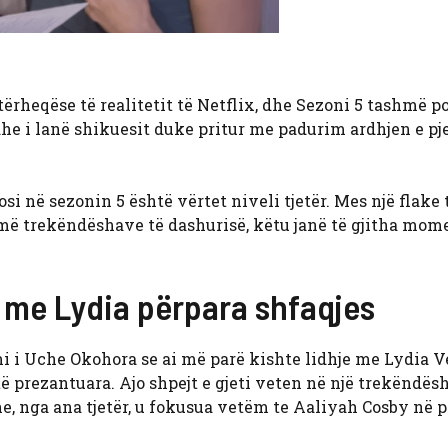
ërheqëse të realitetit të Netflix, dhe Sezoni 5 tashmë po 
dhe i lanë shikuesit duke pritur me padurim ardhjen e pj
i në sezonin 5 është vërtet niveli tjetër. Mes një flake 
ë trekëndëshave të dashurisë, këtu janë të gjitha mom
e me Lydia përpara shfaqjes
i i Uche Okohora se ai më parë kishte lidhje me Lydia V
ë prezantuara. Ajo shpejt e gjeti veten në një trekëndës
, nga ana tjetër, u fokusua vetëm te Aaliyah Cosby në p