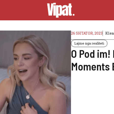
26 SHTATOR, 2023
Klea
Lajme nga realiteti
O Pod im! 
Moments 