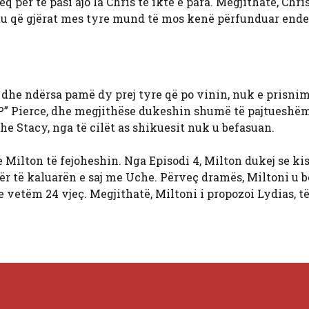
për të pasi ajo la Chris të ikte e para. Megjithatë, Chri
htu që gjërat mes tyre mund të mos kenë përfunduar ende
dhe ndërsa pamë dy prej tyre që po vinin, nuk e prisnim
“JP” Pierce, dhe megjithëse dukeshin shumë të pajtueshëm
he Stacy, nga të cilët as shikuesit nuk u befasuan.
 Milton të fejoheshin. Nga Episodi 4, Milton dukej se ki
 për të kaluarën e saj me Uche. Përveç dramës, Miltoni u b
e vetëm 24 vjeç. Megjithatë, Miltoni i propozoi Lydias, të