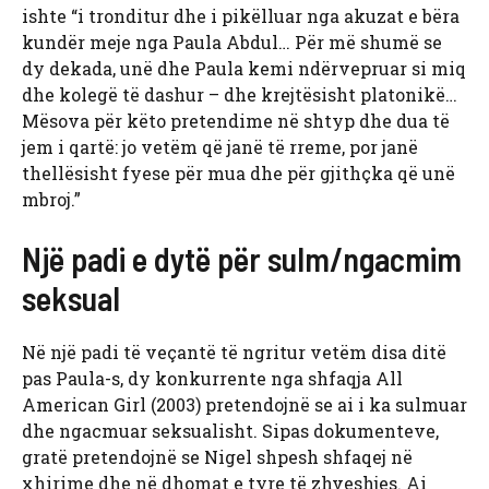
ishte “i tronditur dhe i pikëlluar nga akuzat e bëra
kundër meje nga Paula Abdul… Për më shumë se
dy dekada, unë dhe Paula kemi ndërvepruar si miq
dhe kolegë të dashur – dhe krejtësisht platonikë…
Mësova për këto pretendime në shtyp dhe dua të
jem i qartë: jo vetëm që janë të rreme, por janë
thellësisht fyese për mua dhe për gjithçka që unë
mbroj.”
Një padi e dytë për sulm/ngacmim
seksual
Në një padi të veçantë të ngritur vetëm disa ditë
pas Paula-s, dy konkurrente nga shfaqja All
American Girl (2003) pretendojnë se ai i ka sulmuar
dhe ngacmuar seksualisht. Sipas dokumenteve,
gratë pretendojnë se Nigel shpesh shfaqej në
xhirime dhe në dhomat e tyre të zhveshjes. Ai