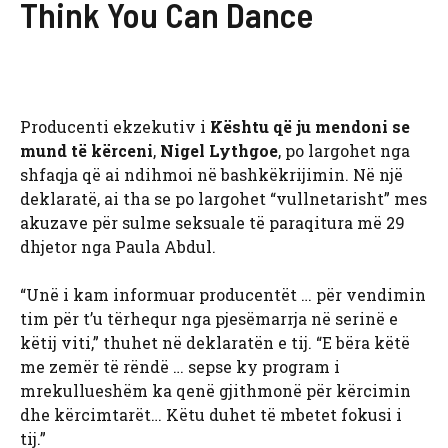
Think You Can Dance
Producenti ekzekutiv i
Kështu që ju mendoni se
mund të kërceni
,
Nigel Lythgoe
, po largohet nga
shfaqja që ai ndihmoi në bashkëkrijimin. Në një
deklaratë, ai tha se po largohet “vullnetarisht” mes
akuzave për sulme seksuale të paraqitura më 29
dhjetor nga Paula Abdul.
“Unë i kam informuar producentët … për vendimin
tim për t’u tërhequr nga pjesëmarrja në serinë e
këtij viti,” thuhet në deklaratën e tij. “E bëra këtë
me zemër të rëndë … sepse ky program i
mrekullueshëm ka qenë gjithmonë për kërcimin
dhe kërcimtarët… Këtu duhet të mbetet fokusi i
tij.”