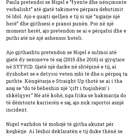
Paula pretendoi se Nigel e “fyente dhe nënçmonte
verbalisht” atë gjatë takimeve përpara debutimit
të Idol. Ajo e quajti sjelljen e tij si një “ngjarje një
herë” dhe gjithsesi e pranoi punën. Por në një
moment herët, ajo pretendon se ai e përqafoi dhe e
puthi atë në një ashensor hoteli.
Ajo gjithashtu pretendon se Nigel e sulmoi atë
gjatë dy sezoneve të saj (2015 dhe 2016) si gjyqtare
në SYTYCD. Gjatë një darke në shtëpinë e tij, ai
dyshohet se e detyroi veten mbi të dhe u përpoq ta
puthte. Këngëtarja e Straight Up thotë se ai i tha
asaj se “do të bëheshin një ‘çift i fuqishëm’ i
shkëlqyer.” Në atë kohë, nga frika se hakmarrja do
të dëmtonte karrierën e saj, ajo nuk raportoi asnjë
incident.
Nigel vazhdon të mohojë të gjitha akuzat për
keqbërje. Ai lëshoi ​​deklaratën e tij duke thënë se