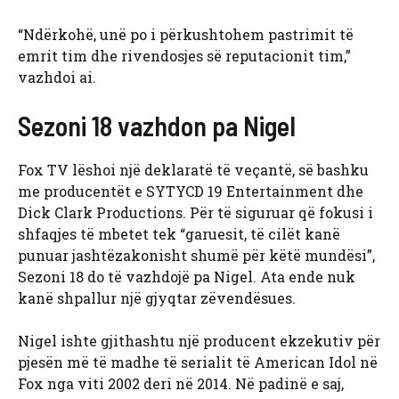
“Ndërkohë, unë po i përkushtohem pastrimit të
emrit tim dhe rivendosjes së reputacionit tim,”
vazhdoi ai.
Sezoni 18 vazhdon pa Nigel
Fox TV lëshoi ​​një deklaratë të veçantë, së bashku
me producentët e SYTYCD 19 Entertainment dhe
Dick Clark Productions. Për të siguruar që fokusi i
shfaqjes të mbetet tek “garuesit, të cilët kanë
punuar jashtëzakonisht shumë për këtë mundësi”,
Sezoni 18 do të vazhdojë pa Nigel. Ata ende nuk
kanë shpallur një gjyqtar zëvendësues.
Nigel ishte gjithashtu një producent ekzekutiv për
pjesën më të madhe të serialit të American Idol në
Fox nga viti 2002 deri në 2014. Në padinë e saj,