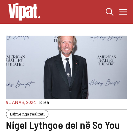
Skip
M
to
content
9 JANAR, 2024
Klea
Lajme nga realiteti
Nigel Lythgoe del në So You