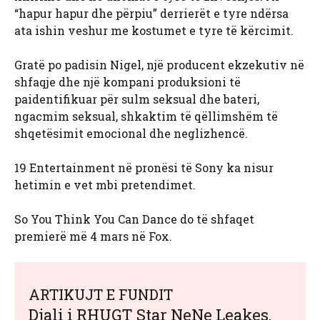
“hapur hapur dhe përpiu” derrierët e tyre ndërsa
ata ishin veshur me kostumet e tyre të kërcimit.
Gratë po padisin Nigel, një producent ekzekutiv në
shfaqje dhe një kompani produksioni të
paidentifikuar për sulm seksual dhe bateri,
ngacmim seksual, shkaktim të qëllimshëm të
shqetësimit emocional dhe neglizhencë.
19 Entertainment në pronësi të Sony ka nisur
hetimin e vet mbi pretendimet.
So You Think You Can Dance do të shfaqet
premierë më 4 mars në Fox.
ARTIKUJT E FUNDIT
Djali i RHUGT Star NeNe Leakes,