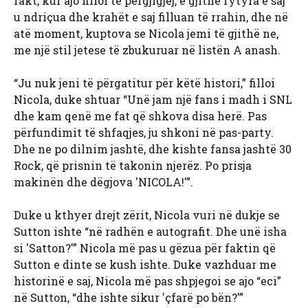
fakt, kur ajo filloi të përgjigjej, e gjithë fytyra e saj
u ndriçua dhe krahët e saj filluan të rrahin, dhe në
atë moment, kuptova se Nicola jemi të gjithë ne,
me një stil jetese të zbukuruar në listën A anash.
“Ju nuk jeni të përgatitur për këtë histori,” filloi
Nicola, duke shtuar “Unë jam një fans i madh i SNL
dhe kam qenë me fat që shkova disa herë. Pas
përfundimit të shfaqjes, ju shkoni në pas-party.
Dhe ne po dilnim jashtë, dhe kishte fansa jashtë 30
Rock, që prisnin të takonin njerëz. Po prisja
makinën dhe dëgjova 'NICOLA!'”.
Duke u kthyer drejt zërit, Nicola vuri në dukje se
Sutton ishte “në radhën e autografit. Dhe unë isha
si 'Satton?'” Nicola më pas u gëzua për faktin që
Sutton e dinte se kush ishte. Duke vazhduar me
historinë e saj, Nicola më pas shpjegoi se ajo “eci”
në Sutton, “dhe ishte sikur 'çfarë po bën?'”