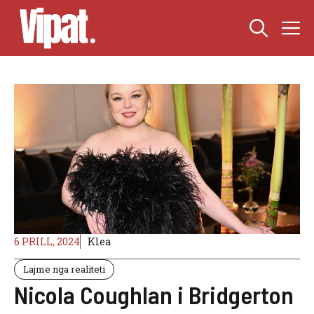
Skip
M
to
content
6 PRILL, 2024
Klea
Lajme nga realiteti
Nicola Coughlan i Bridgerton