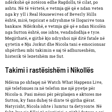
ndërkohë që zotëron edhe Ragdolls, të cilat, po
ashtu. Në të vërtetë, e vetmja gjë që e ndan veten
nga ky yll i Real Housewives of Beverly Hills
është, mirë, tepricat e ndryshme të llogarive tona
bankare. Ndërkohë, e vetmja gjë që e ndan Nicolën
nga Sutton është, ose ishte, vendndodhja e tyre.
Megjithatë, e gjithë kjo ndryshoi një ditë fatale në
qytetin e Nju Jorkut dhe Nicola tani e emocionuar
shpërtheu mbi takimin e saj të adhurueshëm,
histerik të lezetshëm me Sut.
Takimi i rastësishëm i Nikollës
Ndërsa po shfaqej në Watch What Happens Live,
një telefonues ra në telefon me një pyetje për
Nicola-n. Pasi mësoi për përplasjen e aktores me
Sutton, ky fans duhej të dinte të gjitha gjërat.
Natyrisht, Nicola ishte i lumtur ta detyronte. Në