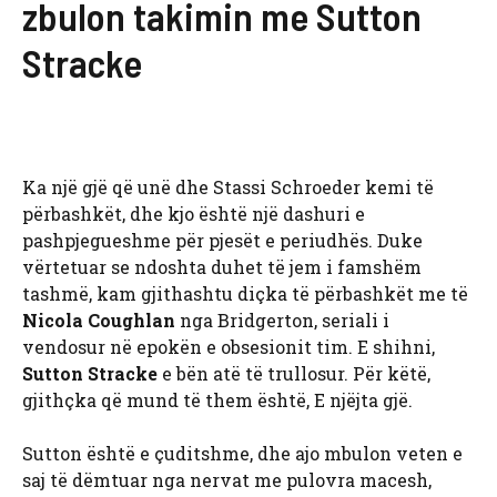
zbulon takimin me Sutton
Stracke
Ka një gjë që unë dhe Stassi Schroeder kemi të
përbashkët, dhe kjo është një dashuri e
pashpjegueshme për pjesët e periudhës. Duke
vërtetuar se ndoshta duhet të jem i famshëm
tashmë, kam gjithashtu diçka të përbashkët me të
Nicola Coughlan
nga Bridgerton, seriali i
vendosur në epokën e obsesionit tim. E shihni,
Sutton Stracke
e bën atë të trullosur. Për këtë,
gjithçka që mund të them është, E njëjta gjë.
Sutton është e çuditshme, dhe ajo mbulon veten e
saj të dëmtuar nga nervat me pulovra macesh,