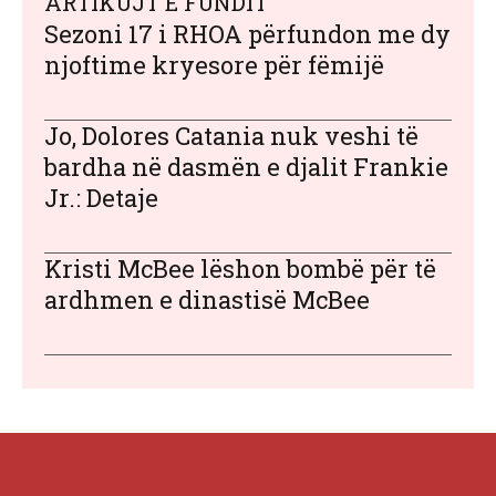
ARTIKUJT E FUNDIT
Sezoni 17 i RHOA përfundon me dy
njoftime kryesore për fëmijë
Jo, Dolores Catania nuk veshi të
bardha në dasmën e djalit Frankie
Jr.: Detaje
Kristi McBee lëshon bombë për të
ardhmen e dinastisë McBee