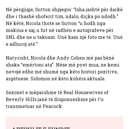
Në përgjigje, Sutton shpjegoi: “Isha jashtë për darkë
dhe i thashë shoferit tim, ndalo, diçka po ndodh.”
Në këtë, Nicola thotë se Sutton “u hodh nga
makina e saj, u fut në radhën e autografeve për
SNL dhe ne u takuam. Unë kam një foto me të. Unë
e adhuroj atë.”
Natyrisht, Nicola dhe Andy Cohen më pas bënë
shaka “emërtoni ata”. Nëse më pyet mua, ne kemi
nevojë edhe më shumë nga këto histori pozitive,
argëtuese. Sidomos në këto kohëra aktuale.
Sezonet e mëparshme të Real Housewives of
Beverly Hills janë të disponueshme për t'u
transmetuar në Peacock.